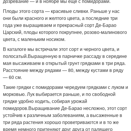
дозревание — и в ноябре мы еще с помидорами.
Плоды этого сорта — красивые сливки. Раньше у нас
они были красного и желтого цвета, а последние три
года уже выращиваем и прекрасный сорт Де-Барао
Царский, плоды которого покрупнее, розово-малинового
цвета, с маленьким носиком.
В каталоге мы встречали этот сорт и черного цвета, и
полосатый.Выращенную в парничке рассаду в середине
мая высаживаем в открытый грунт грядками в три ряда.
Расстояние между рядами — 80, между кустами в ряду
— 60 см.
Такие грядки с помидорами чередуем грядками с луком и
морковью. Лук выбирается раньше, и по свободной
грядке удобно ходить, собирая урожай
помидоров.Выращивание Де-Барао несложно, этот сорт
устойчив к различным заболеваниям, а высаженные в
три ряда растения хорошо проветриваются и в то же
время немного притеняют друг друга от палящего