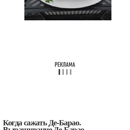
Когда сажать Де-Барао.
Выращивание Де-Барао