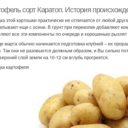
тофель сорт Каратоп. История происхожд
ка этой картошки практически не отличается от любой друг
апывают еще с осени. В грунт при перекопке добавляют ко
ляют все эти компоненты по очереди и хорошенько рыхлят 
це марта обычно начинается подготовка клубней – их прор
. Так они не разовьются должным образом, и Вы сильно по
 верхний слой земли на 10-12 см вглубь прогреется.
ка картофеля