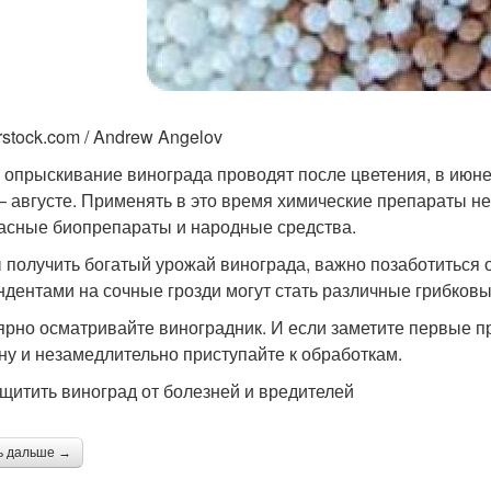
rstock.com / Andrew Angelov
 опрыскивание винограда проводят после цветения, в июне,
– августе. Применять в это время химические препараты не
асные биопрепараты и народные средства.
 получить богатый урожай винограда, важно позаботиться 
ндентами на сочные грозди могут стать различные грибков
ярно осматривайте виноградник. И если заметите первые п
ну и незамедлительно приступайте к обработкам.
ащитить виноград от болезней и вредителей
ь дальше →