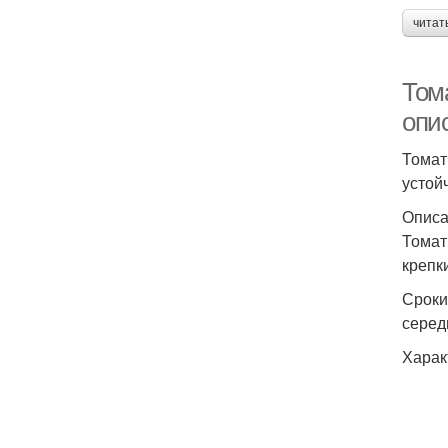
читат
Том
опис
Томат
устой
Описа
Томат
крепк
Сроки
серед
Харак