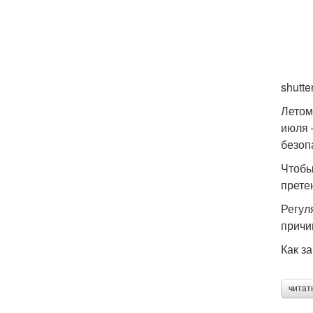
shutte
Летом
июля 
безоп
Чтобы
прете
Регул
причи
Как з
читат