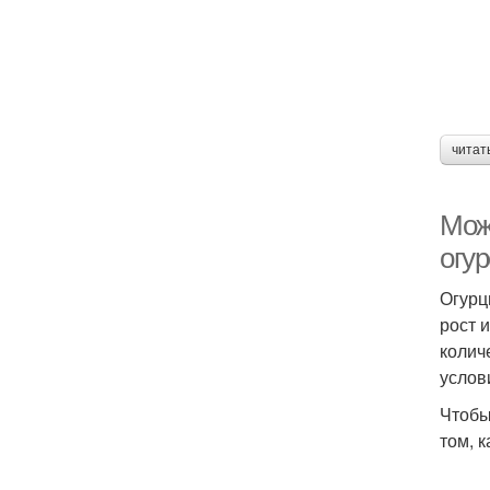
читат
Мож
огу
Огурц
рост 
колич
услов
Чтобы
том, 