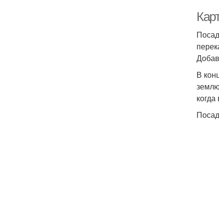
Кар
Посад
перек
Добав
В кон
землю
когда
Посад