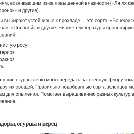
ням, возникающим из-за повышенной влажности («Ля ля фа
ронок» и другие).
ы выбирают устойчивые к прохладе – это сорта: «Бенефис
на», «Соловей» и другие. Низкие температуры провоцируют
еваний:
нистую росу;
териоз;
ракноз;
ль.
евшие огурцы легко могут передать патогенную флору тома
и других овощей. Правильно подобранные сорта зеленцов мо
ам для опыления. Помогает выращиванию разных культур в 
ование.
доры, огурцы и перец