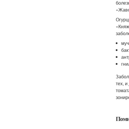
болез
«Жаво
Огурц
«Княж
забол
муч
бак
ант
гни
Забол
тех, 
томат
зонир
Поми