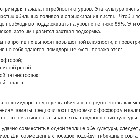
отрим для начала потребности огурцов. Эта культура очень
частых обильных поливов и опрыскивания листвы. Чтобы по
це необходимо поддерживать на уровне не ниже 85%. Эти о
няков, зато им нравится азотная подкормка.
ы напротив не выносят повышенной влажности, а проветрив
ия не соблюдаются, помидорные кусты поражаются:
офторой;
нистой росой;
ой пятнистостью;
ой гнилью.
ают помидоры под корень, обильно, но редко, чтобы как м
ениям томаты предпочитают подкормки с фосфором и калие
сов, это негативно сказывается на плодоношении культуры 
 удачно совместить в одной теплице обе культуры, следуе
иал. Для совмещенных посадок подойдут гибридные сорта 