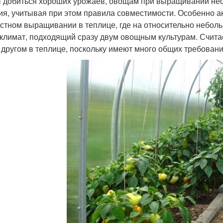
 добиться хороших урожаев, овощам при выращивании нео
ия, учитывая при этом правила совместимости. Особенно а
стном выращивании в теплице, где на относительно небол
климат, подходящий сразу двум овощным культурам. Считае
с другом в теплице, поскольку имеют много общих требовани