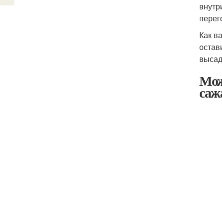
внутр
перег
Как в
остав
высад
Мож
саж