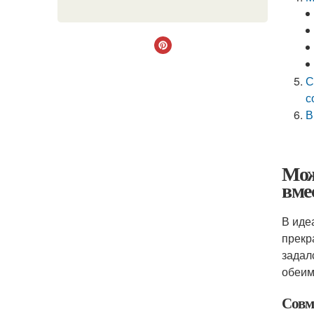
С
с
В
Мож
вме
В иде
прекр
задал
обеим
Совм