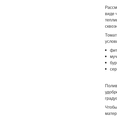
Рассм
виде 
тепли
сквоз
Томат
услов
фит
муч
бур
сер
Полив
удобр
граду
Чтобы
матер