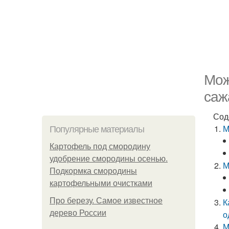
Мож
саж
Сод
М
Популярные материалы
Картофель под смородину
удобрение смородины осенью.
М
Подкормка смородины
картофельными очистками
Про березу. Самое известное
К
дерево России
о
М