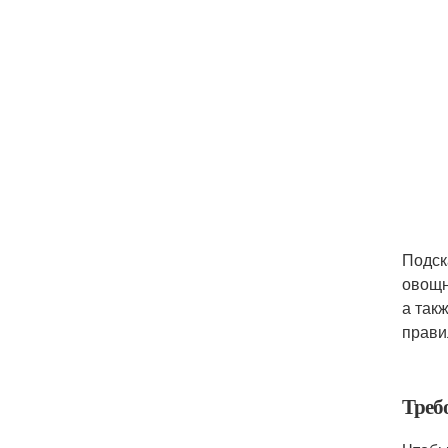
Подск
овощн
а так
прави
Треб