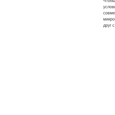
Чтобы
услов
совме
микро
друг 