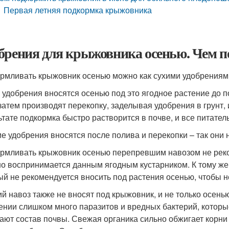
Первая летняя подкормка крыжовника
брения для крыжовника осенью. Чем 
рмливать крыжовник осенью можно как сухими удобрениями
 удобрения вносятся осенью под это ягодное растение до п
 затем производят перекопку, заделывая удобрения в грунт,
ьтате подкормка быстро растворится в почве, и все питател
е удобрения вносятся после полива и перекопки – так они 
рмливать крыжовник осенью перепревшим навозом не реком
о воспринимается данным ягодным кустарником. К тому же 
ый не рекомендуется вносить под растения осенью, чтобы н
й навоз также не вносят под крыжовник, и не только осенью
ении слишком много паразитов и вредных бактерий, котор
ают состав почвы. Свежая органика сильно обжигает корни