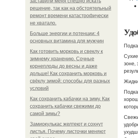
заставили меня спешно искать
решение, так как на обстоятельный
ремонт времени катастрофически
не хватало.
Удо
Больше энергии и потенции: 4
основных витамина для мужчин
Подка
Как готовить морковь и свеклу к
Сухие
зимнему хранению. Сочные
зоне,
корнеплоды до весны и даже
резул
дольше! Как сохранить морковь и
Жидки
свёклу зимой: способы для разных
условий
Подка
хорош
Как сохранить кабачки на зиму. Как
котор
сохранить кабачки свежими до
самой зимы?
Свежи
удобр
Замиокулькас желтеют и сохнут
ухудш
листья. Почему листочки меняют