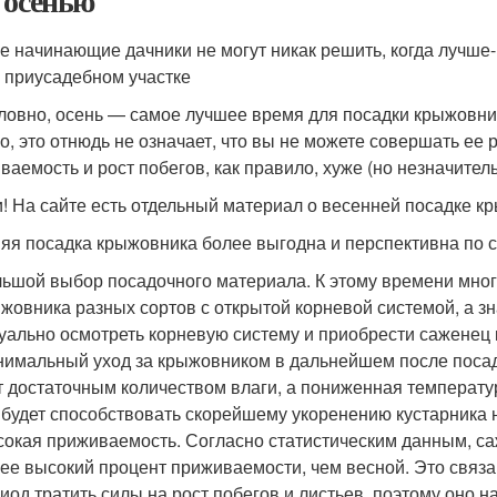
 осенью
е начинающие дачники не могут никак решить, когда лучше
 приусадебном участке
ловно, осень — самое лучшее время для посадки крыжовник
о, это отнюдь не означает, что вы не можете совершать ее 
ваемость и рост побегов, как правило, хуже (но незначитель
и! На сайте есть отдельный материал о весенней посадке к
яя посадка крыжовника более выгодна и перспективна по
ьшой выбор посадочного материала. К этому времени мног
жовника разных сортов с открытой корневой системой, а зн
уально осмотреть корневую систему и приобрести саженец 
имальный уход за крыжовником в дальнейшем после посадк
т достаточным количеством влаги, а пониженная температур
 будет способствовать скорейшему укоренению кустарника 
окая приживаемость. Согласно статистическим данным, с
ее высокий процент приживаемости, чем весной. Это связан
иод тратить силы на рост побегов и листьев, поэтому оно 