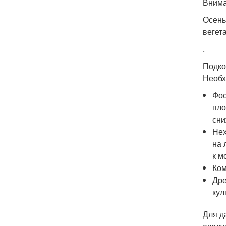
Внима
Осень
вегет
.
Подко
Необх
Фос
пло
сни
Нех
на 
к м
Ком
Дре
кул
Для д