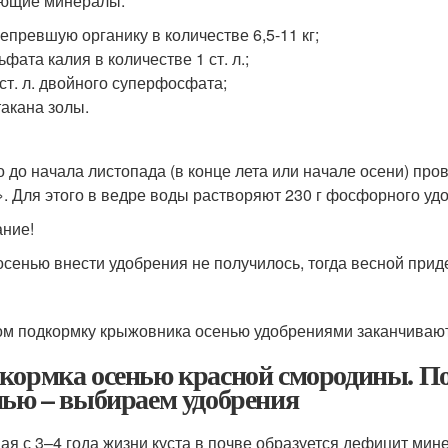
ющие минералы:
епревшую органику в количестве 6,5-11 кг;
ьфата калия в количестве 1 ст. л.;
 ст. л. двойного суперфосфата;
такана золы.
 до начала листопада (в конце лета или начале осени) пр
». Для этого в ведре воды растворяют 230 г фосфорного удо
ние!
осенью внести удобрения не получилось, тогда весной прид
ом подкормку крыжовника осенью удобрениями заканчивают
кормка осенью красной смородины. П
нью – выбираем удобрения
ая с 3–4 года жизни куста в почве образуется дефицит ми