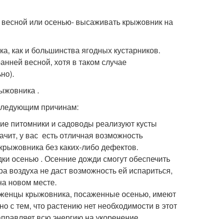
- весной или осенью- высаживать крыжовник на
а, как и большинства ягодных кустарников.
ранней весной, хотя в таком случае
но).
рыжовника .
 следующим причинам:
ие питомники и садоводы реализуют кусты
ачит, у вас есть отличная возможность
крыжовника без каких-либо дефектов.
и осенью . Осенние дожди смогут обеспечить
а воздуха не даст возможность ей испариться,
на новом месте.
аженцы крыжовника, посаженные осенью, имеют
о с тем, что растению нет необходимости в этот
направляет всю энергию на укоренение.