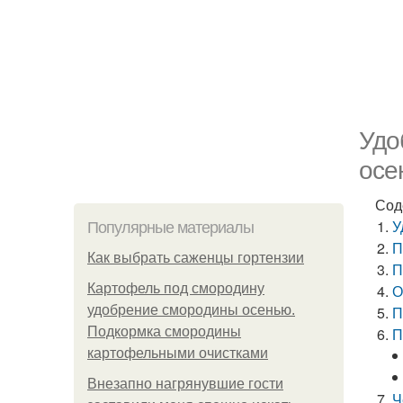
Удо
осе
Сод
У
Популярные материалы
П
Как выбрать саженцы гортензии
П
Картофель под смородину
О
удобрение смородины осенью.
П
Подкормка смородины
П
картофельными очистками
Внезапно нагрянувшие гости
Ч