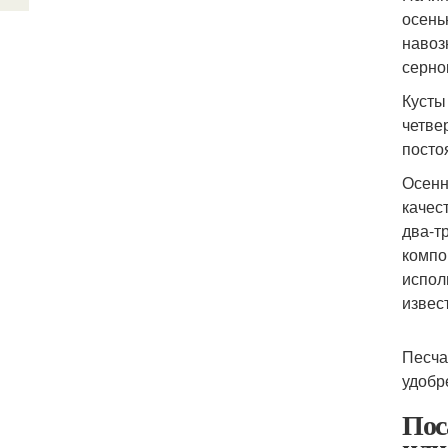
осень
навоз
серно
Кусты
четве
посто
Осенн
качес
два-т
компо
испол
извес
Песча
удобр
Пос