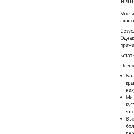
или
Многи
своём
Безус
Однак
прижи
Кстат
Осенн
Бол
кры
виз
Мин
кус
что
Выс
бол
пер