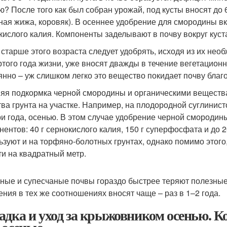
ю? После того как был собран урожай, под кусты вносят до 
ная жижа, коровяк). В осеннее удобрение для смородины вк
кислого калия. Компоненты заделывают в почву вокруг куст
 старше этого возраста следует удобрять, исходя из их нео
ртого года жизни, уже вносят дважды в течение вегетационн
янно – уж слишком легко это вещество покидает почву благ
яя подкормка черной смородины и органическими веществам
тва грунта на участке. Например, на плодородной суглинист
ри года, осенью. В этом случае удобрение черной смороди
нентов: 40 г сернокислого калия, 150 г суперфосфата и до 
ьзуют и на торфяно-болотных грунтах, однако помимо этого,
ти на квадратный метр.
ные и супесчаные почвы гораздо быстрее теряют полезные
ения в тех же соотношениях вносят чаще – раз в 1–2 года.
адка и уход за крыжовником осенью. К