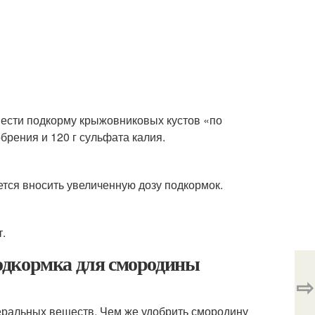
овести подкорму крыжовниковых кустов «по
брения и 120 г сульфата калия.
ется вносить увеличенную дозу подкормок.
.
одкормка для смородины
⇨
неральных веществ. Чем же удобрить смородину