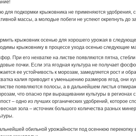
ние!
ю для подкормки крыжовника не применяются удобрения, со
ативной массы, а молодые побеги не успеют окрепнуть до з
рмить крыжовник осенью для хорошего урожая в следующе
одимы крыжовнику в процессе ухода осенью следующие ма
фор. При его нехватке на листве появляются пятна, стебл
довые почки. Если эта ягодная культура не получает фосф
жается ее устойчивость к морозам, замедляется рост и обр
ватка калия приводит к уменьшению размеров ягод, они ху
листве появляются полосы, а в дальнейшем листья отмираю
орозам, что опасно при выращивании культуры в регионах 
пост – одно из лучших органических удобрений, которое сп
весная зола – источник большого количества разных мине
ьтуры.
альнейшей обильной урожайности под осеннюю перекопку в