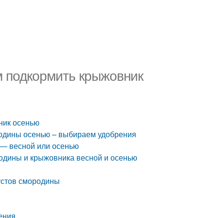
м подкормить крыжовник
ник осенью
одины осенью – выбираем удобрения
 — весной или осенью
одины и крыжовника весной и осенью
устов смородины
ения