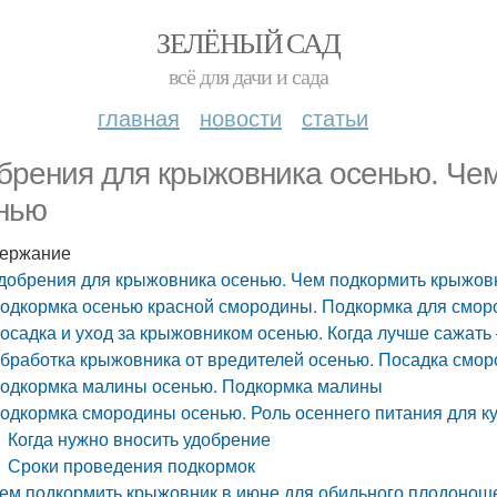
ЗЕЛЁНЫЙ САД
всё для дачи и сада
главная
новости
статьи
брения для крыжовника осенью. Че
нью
ержание
добрения для крыжовника осенью. Чем подкормить крыжов
одкормка осенью красной смородины. Подкормка для смор
осадка и уход за крыжовником осенью. Когда лучше сажать
бработка крыжовника от вредителей осенью. Посадка смор
одкормка малины осенью. Подкормка малины
одкормка смородины осенью. Роль осеннего питания для к
Когда нужно вносить удобрение
Сроки проведения подкормок
ем подкормить крыжовник в июне для обильного плодонош