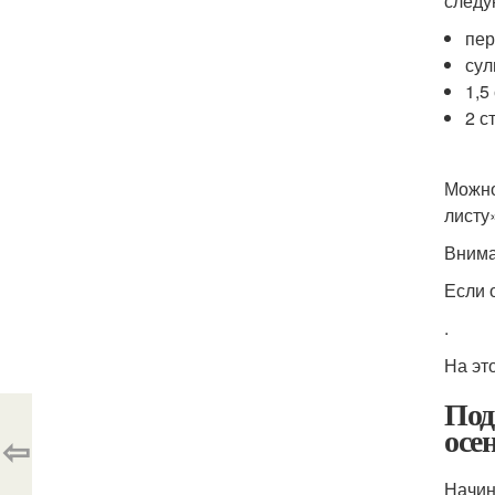
следу
пер
сул
1,5
2 с
Можно
листу
Внима
Если 
.
На эт
Под
осе
⇦
Начин