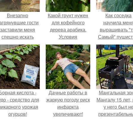
Внезапно
Какой грунт нужен
Как соседка
агрянувшие гости
для кофейного
научила мен
заставили меня
дерева арабика.
выращивать "т
спешно искать
Условия
Самый" пушис
ешение, так как на
содержания и уход
укроп.
обстоятельный
ремонт времени
атастрофически не
хватало.
Борная кислота -
Дачные работы в
Мангальная зо
удо - средство для
жаркую погоду риск
Мангалу 15 лет,
икарного урожая
инфаркта
у него был н
огурцов!
увеличивают!
презентабельн