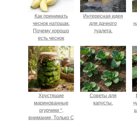
Как принимать
Интересная идея
чеснок натощак.
для дачного
н
Почему хорошо
туалета.
есть чеснок
натощак?
р
к
Хрустящие
Советы для
маринованные
капусты.
ч
огурчики ",
ш
внимание, Только С
Грядки".