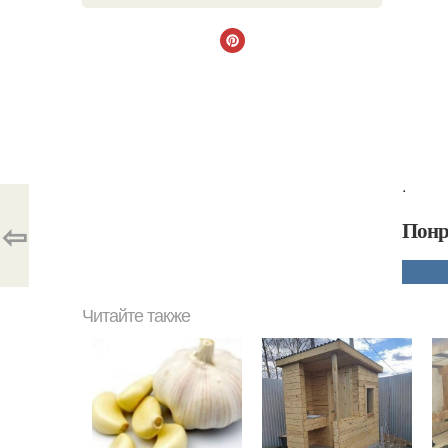
.
⇦
Понр
Читайте также