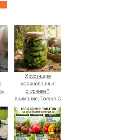
Хрустящие
к
маринованные
ть
огурчики ",
внимание, Только С
Грядки".