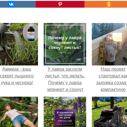
Аммиак - ваш
У лавра засохли
Наш проект
секрет пышного
листья, что делать.
стартовал ка
лука и чеснока!
Почему у лавра
задумка созда
чернеют и сохнут
компактную
листья?
беседку для
отдыха.