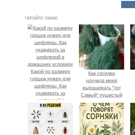
Читайте также
Какой по размеру
Как соседка
горшок нужен для
научила меня
шефлеры. Как
выращивать "тот
ухаживать за
Самый" пушистый
шефлерой в
укроп.
домашних условиях