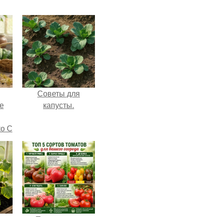
Советы для
е
капусты.
ко С