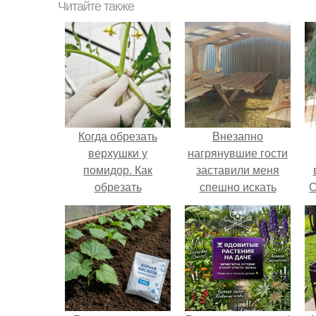
Читайте также
Когда обрезать
Внезапно
верхушки у
нагрянувшие гости
помидор. Как
заставили меня
обрезать
спешно искать
С
помидоры: все
решение, так как на
подробности
обстоятельный
процедуры
ремонт времени
катастрофически не
хватало.