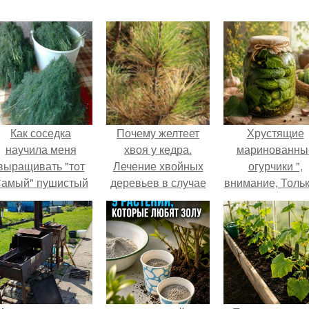
Как соседка
Почему желтеет
Хрустящие
научила меня
хвоя у кедра.
маринованны
выращивать "тот
Лечение хвойных
огурчики ",
амый" пушистый
деревьев в случае
внимание, Толь
укроп.
пожелтения иголок
Грядки".