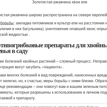
истая ржавчина широко распространена на севере европейс
 борьбы
: закладка питомников и культур ели на расстоянии
аличии в них багульника); уничтожение опавшей хвои; опры
ской жидкостью .
тивогрибковые препараты для хвойных
евья в саду
ие болезней хвойных растений – сложный процесс. Неправ
нтрация могут загубить «пациента».
аки многих болезней и вид повреждений, нанесенных вредит
т нелегко, но, к счастью, меры борьбы с ними близки. Обра
ице рекомендации – они помогут вам и вашим зеленым пито
микаты, которые разрешены к использованию в личном подс
гаемой к препарату.