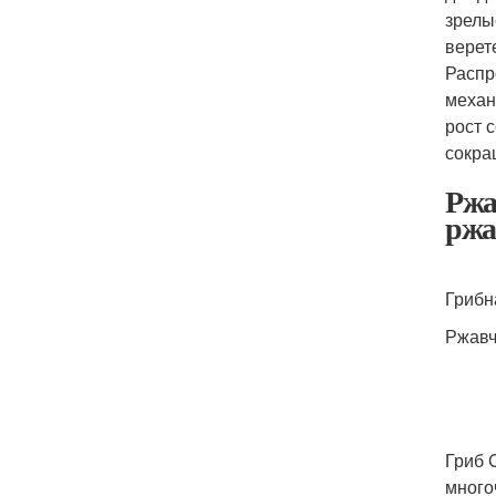
зрелы
верет
Распр
механ
рост 
сокра
Ржа
ржа
Грибн
Ржавч
Гриб 
много