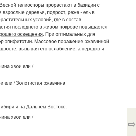
 Весной телиоспоры прорастают в базидии с
взрослые деревья, подрост, реже - ель в
орастительных условий, где в состав
частия последнего в живом покрове повышается
орошего освещения
. При оптимальных для
тер эпифитотии. Массовое поражение ржавчиной
одросте, вызывая его ослабление, а нередко и
Сибири и на Дальнем Востоке.
⇨