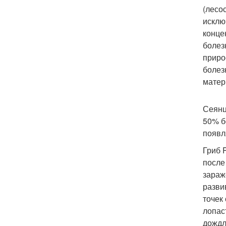
(лесо
исклю
конце
болез
приро
болез
матер
Сеянц
50% б
появл
Гриб 
после
зараж
разви
точек
лопас
дождл