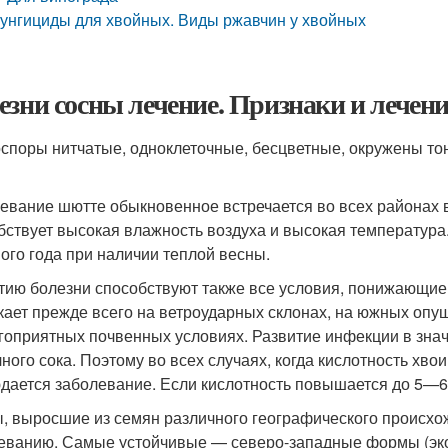
унгициды для хвойных. Виды ржавчин у хвойных
езни сосны лечение. Признаки и лечени
споры нитчатые, одноклеточные, бесцветные, окружены то
евание шютте обыкновенное встречается во всех районах
бствует высокая влажность воздуха и высокая температур
ого года при наличии теплой весны.
тию болезни способствуют также все условия, понижающие 
кает прежде всего на ветроударных склонах, на южных оп
гоприятных почвенных условиях. Развитие инфекции в знач
чного сока. Поэтому во всех случаях, когда кислотность хвои
дается заболевание. Если кислотность повышается до 5—6 
, выросшие из семян различного географического происхо
еванию. Самые устойчивые — северо-западные формы (эко