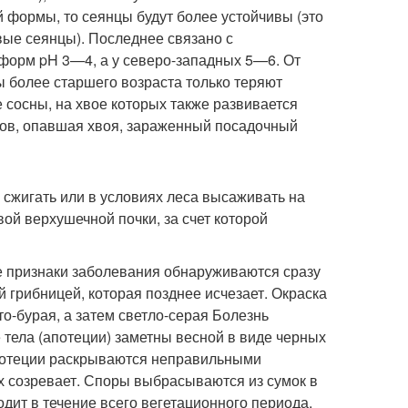
й формы, то сеянцы будут более устойчивы (это
вые сеянцы). Последнее связано с
 форм pH 3—4, а у северо-западных 5—6. От
 более старшего возраста только теряют
 сосны, на хвое которых также развивается
кров, опавшая хвоя, зараженный посадочный
 сжигать или в условиях леса высаживать на
ой верхушечной почки, за счет которой
ые признаки заболевания обнаруживаются сразу
 грибницей, которая позднее исчезает. Окраска
о-бурая, а затем светло-серая Болезнь
 тела (апотеции) заметны весной в виде черных
потеции раскрываются неправильными
х созревает. Споры выбрасываются из сумок в
дит в течение всего вегетационного периода,