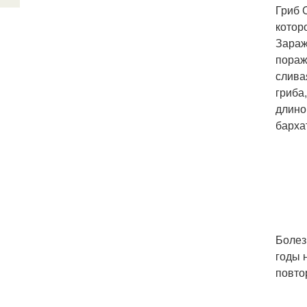
Гриб 
котор
Зараж
пораж
слива
гриба
длино
барха
Болез
годы 
повто