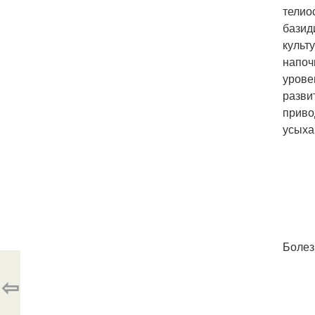
телио
базид
культ
напоч
урове
разви
приво
усыха
Болез
⇦