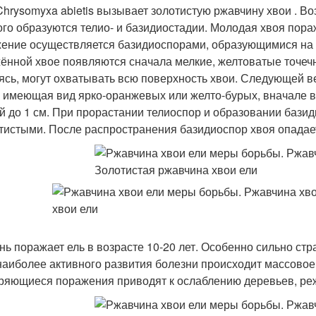
Chrysomyxa abietis вызывает золотистую ржавчину хвои . Во
ого образуются телио- и базидиостадии. Молодая хвоя пораж
ение осуществляется базидиоспорами, образующимися на 
ённой хвое появляются сначала мелкие, желтоватые точечн
ясь, могут охватывать всю поверхность хвои. Следующей в
, имеющая вид ярко-оранжевых или желто-бурых, вначале 
й до 1 см. При прорастании телиоспор и образовании бази
тистыми. После распространения базидиоспор хвоя опадае
нь поражает ель в возрасте 10-20 лет. Особенно сильно ст
наиболее активного развития болезни происходит массовое
ряющиеся поражения приводят к ослаблению деревьев, реже