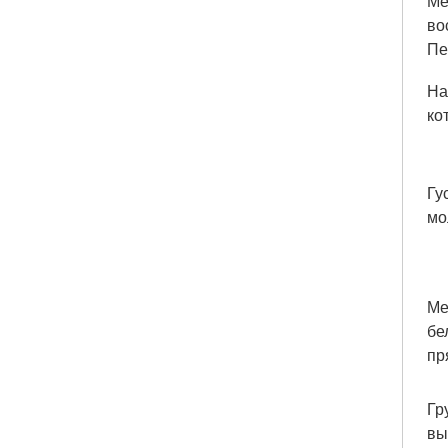
Ме
во
Пе
На
ко
Гу
мо
Ме
бе
пр
Гр
вы