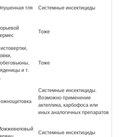
пушенная тля
Системные инсектициды
орьевой
Тоже
ермес
истовертки,
овки,
обеговьюны,
Тоже
яденицы и т.
.
Системные инсектициды.
Возможно применение
Ложнощитовка
актеллика, карбофоса или
иных аналогичных препаратов
Можжевеловый
Системные инсектициды
ервец