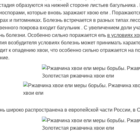
стадия образуются на нижней стороне листьев багульника .
иоспорами, которые вновь заражают хвою ели . Поражаются 
урах и питомниках. Болезнь встречается в разных типах лес
венного покрова входит багульник . С увеличением доли у
нь болезни. Особенно сильно поражается ель
в условиях х
тия возбудителя условиях болезнь может принимать харак
дит к опадению хвои, что особенно сильно отражается на п
ние.
нь широко распространена в европейской части России, в 