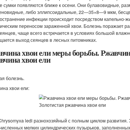
е сумки появляются ближе к осени. Они булавовидные, р
еновидные, либо эллипсоидальные, 22—35×8—9 мкм, бесц
остранение инфекции происходит посредством капельно-жи
ическим переносом зараженной хвои. Болезнь поражает раз
сеянцев, чаще всего встречается в условиях большой влажн
щается выход сеянцев в лесных питомниках.
вчина хвои ели меры борьбы. Ржавчина
вчина хвои ели
ая болезнь.
ина хвои ели:
Chrysomyxa ledi разнохозяйный с полным циклом развития. 
численных мелких цилиндрических пузырьков, заполненных