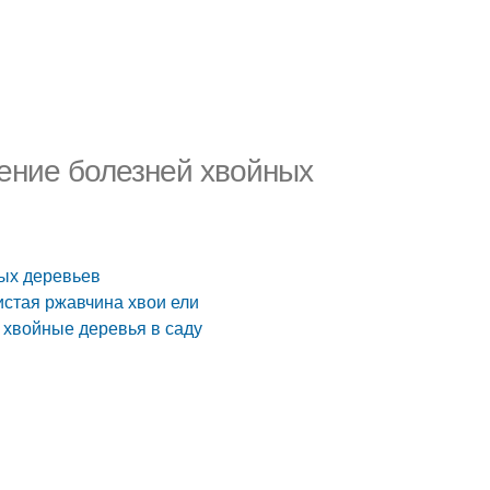
чение болезней хвойных
ных деревьев
истая ржавчина хвои ели
 хвойные деревья в саду