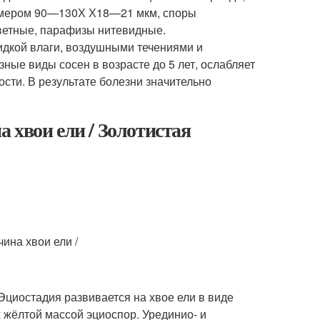
азмером 90—130Х Х18—21 мкм, споры
ветные, парафизы нитевидные.
дкой влаги, воздушными течениями и
ные виды сосен в возрасте до 5 лет, ослабляет
ости. В результате болезни значительно
 хвои ели / Золотистая
Эциостадия развивается на хвое ели в виде
 жёлтой массой эциоспор. Урединио- и