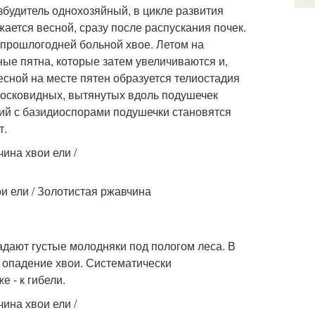
збудитель однохозяйный, в цикле развития
ается весной, сразу после распускания почек.
прошлогодней больной хвое. Летом на
ые пятна, которые затем увеличиваются и,
есной на месте пятен образуется телиостадия
восковидных, вытянутых вдоль подушечек
дий с базидиоспорами подушечки становятся
т.
радают густые молодняки под пологом леса. В
 опадение хвои. Систематически
 - к гибели.