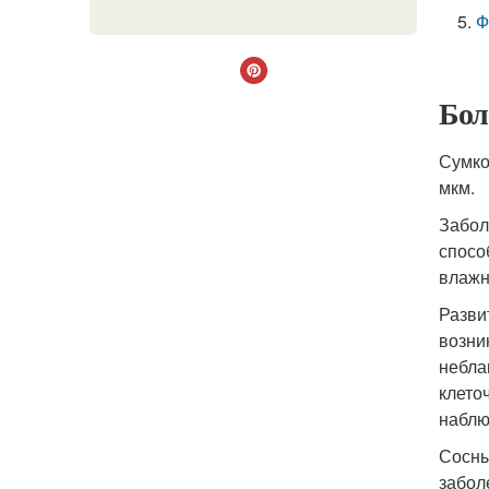
Ф
Бол
Сумко
мкм.
Забол
спосо
влажн
Разви
возни
небла
клето
наблю
Сосны
забол