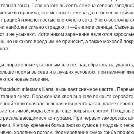
степная зона). Если на юге высеять семена северо-западно
чение из правила, что местные семена дают более устойчи
нтрацией и кислотностью клеточного сока. У юго-восточных
ни наиболее сильно страдают 1—2-летние сеянцы. Саженцы
ст и не усыхают. Источником заражения являются взрослые
нь, но никакого вреда им не приносит, а также моховой по
иал.
ы, пораженные указанным шютте, надо браковать, удалять,
ольше нормы высева и в лучших условиях, при наличии жив
яются новые хвоинки.
Phacidium infestans Karst, вызывает снежное шютте . Перв
 таяния снега. Пораженная хвоя вначале покрыта сероватой
енной хвои вначале зеленая или желтоватая, далее сероват
вается зимой, когда сеянцы еще покрыты снегом. Плодовые
 с расплывающимися контурами. При первых заморозках а
тями. К этому времени большинство сумок в плодовых тела
ивую, холодную погоду. Формирование сумок гриба происхо