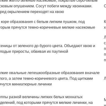
лкие желто-зеленые насекомые, покрытые серо-белым
сковым опушением. Сосут побеги между хвоинками.
О
ред окрылением переходят на хвою
 коре образования с белым липким пушком, под
К
торым прячутся темно-коричневые мелкие насекомые
х
Л
с
сеницы от зеленого до бурого цвета. Объедают хвою и
п
лодые приросты, обвивая их паутиной
п
п
лкие овальные лепешкообразные образо­вания вначале
лого, а затем темно-коричневого цвета. Под щитками
ячутся миниатюрные личинки
уппы разной величины липких белых мохнатых
делений, под которыми прячутся мелкие личинки, на
ч