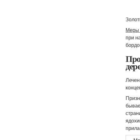
Золот
Меры
при н
бордо
Про
дер
Лечен
конце
Призн
бывае
стран
ядохи
прила