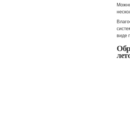
Можно
неско
Влаго
систе
виде 
Обр
лет