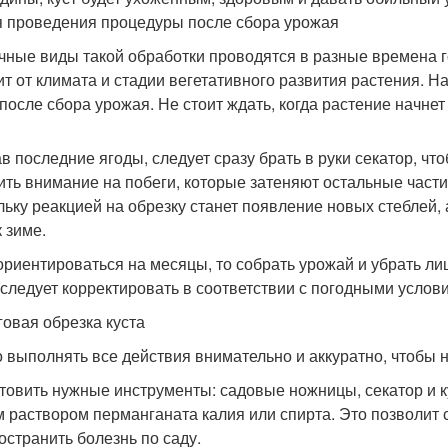
 проведения процедуры после сбора урожая
чные виды такой обработки проводятся в разные времена го
ит от климата и стадии вегетативного развития растения. 
 после сбора урожая. Не стоит ждать, когда растение начнет 
в последние ягоды, следует сразу брать в руки секатор, чт
ить внимание на побеги, которые затеняют остальные част
льку реакцией на обрезку станет появление новых стеблей, 
 зиме.
ориентироваться на месяцы, то собрать урожай и убрать ли
 следует корректировать в соответствии с погодными услов
овая обрезка куста
 выполнять все действия внимательно и аккуратно, чтобы н
товить нужные инструменты: садовые ножницы, секатор и ку
м раствором перманганата калия или спирта. Это позволит
остранить болезнь по саду.