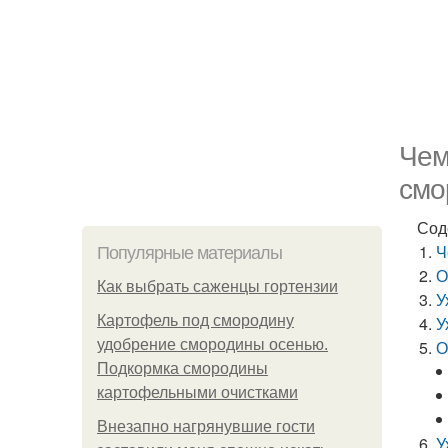
Чем
смо
Сод
Ч
Популярные материалы
О
Как выбрать саженцы гортензии
У
Картофель под смородину
У
удобрение смородины осенью.
О
Подкормка смородины
картофельными очистками
Внезапно нагрянувшие гости
У