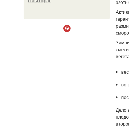
свой окрас
азотн
Актив
гаран
размн
сморо
Зимни
смеси
вегет
вес
во 
пос
Дело 
плодо
второ