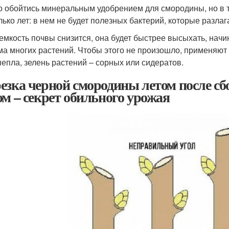
 обойтись минеральным удобрением для смородины, но в так
лько лет: в нем не будет полезных бактерий, которые разлага
емкость почвы снизится, она будет быстрее высыхать, начи
ма многих растений. Чтобы этого не произошло, применяют о
пепла, зелень растений – сорных или сидератов.
езка черной смородины летом после сб
ом – секрет обильного урожая