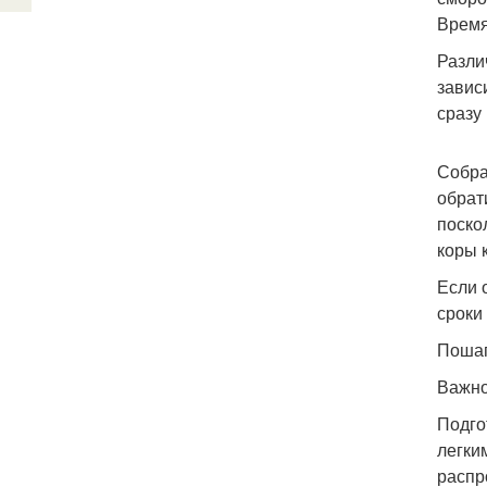
Время
Разли
завис
сразу
Собра
обрат
поско
коры к
Если 
сроки
Пошаг
Важно
Подго
легки
распр