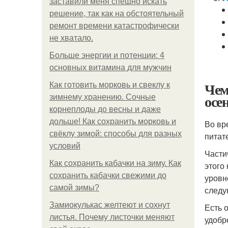
заставили меня спешно искать
решение, так как на обстоятельный
ремонт времени катастрофически
не хватало.
Больше энергии и потенции: 4
основных витамина для мужчин
Чем
Как готовить морковь и свеклу к
осе
зимнему хранению. Сочные
корнеплоды до весны и даже
дольше! Как сохранить морковь и
Во вр
свёклу зимой: способы для разных
питат
условий
Части
Как сохранить кабачки на зиму. Как
этого
сохранить кабачки свежими до
уровн
самой зимы?
следу
Замиокулькас желтеют и сохнут
Есть 
листья. Почему листочки меняют
удобр