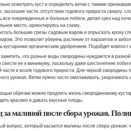
льно осмотреть куст и определить ветки с такими признакам
е, засохшие части, отсутствие годового прироста сверху, сл
ь все поврежденные и больные побеги, делая срез над почк
льное место, ориентируясь на схему.
отать большие срезы садовым варом и опрыскать крону с
кором. Это позволит уберечь растение от паразитов и забо
ь кустарники органическим удобрением. Подойдет компост и
 заметить, что разные виды смородины нуждаются в разной
 свести ее к минимуму, поскольку даже шестилетние побег
й части и возле годового прироста. Для черной смородины
ного урожая. Ветки нужно часто омолаживать, укорачивать
ощью обрезки можно продлить жизнь смородиновому кустарни
деть красиво и давать вкусные плоды.
д за малиной после сбора урожая. Поли
ый вопрос, который касается малины после сбора урожая: ч