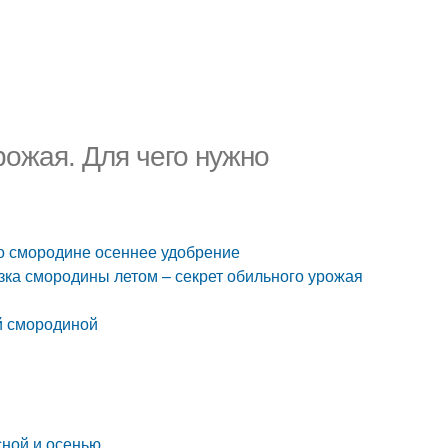
рожая. Для чего нужно
но смородине осеннее удобрение
зка смородины летом – секрет обильного урожая
ой смородиной
сной и осенью