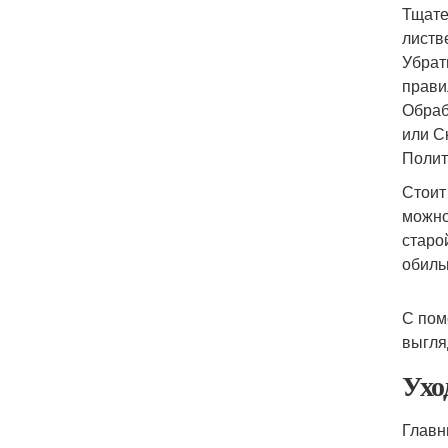
Тщате
листв
Убрат
прави
Обраб
или С
Полит
Стоит
можно
старо
обиль
С пом
выгля
Ухо
Главн