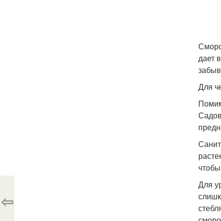
Сморо
дает 
забыв
Для ч
Помим
Садов
предн
Санит
расте
чтобы
Для у
⇦
слишк
стебл
сморо