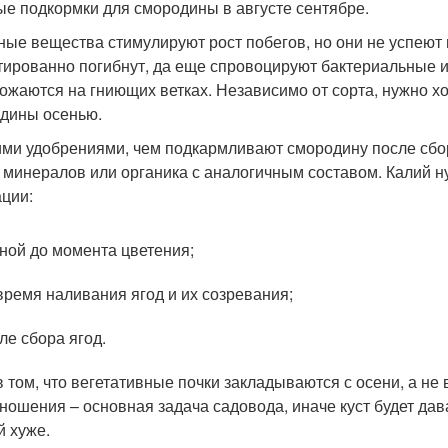
ые подкормки для смородины в августе сентябре.
ные вещества стимулируют рост побегов, но они не успеют
тированно погибнут, да еще спровоцируют бактериальные 
ожаются на гниющих ветках. Независимо от сорта, нужно х
дины осенью.
ми удобрениями, чем подкармливают смородину после сбо
 минералов или органика с аналогичным составом. Калий 
ации:
ной до момента цветения;
время наливания ягод и их созревания;
ле сбора ягод.
в том, что вегетативные почки закладываются с осени, а не
ношения – основная задача садовода, иначе куст будет дав
й хуже.