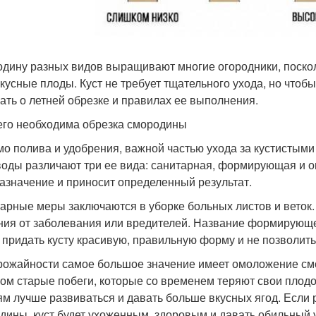
дину разных видов выращивают многие огородники, посколь
вкусные плоды. Куст не требует тщательного ухода, но чтоб
ать о летней обрезке и правилах ее выполнения.
его необходима обрезка смородины
о полива и удобрения, важной частью ухода за кустистыми
оды различают три ее вида: санитарная, формирующая и 
азначение и приносит определенный результат.
арные меры заключаются в уборке больных листов и веток.
ния от заболевания или вредителей. Название формирующей 
 придать кусту красивую, правильную форму и не позволить
рожайности самое большое значение имеет омоложение см
ом старые побеги, которые со временем теряют свои плодо
ям лучше развиваться и давать больше вкусных ягод. Если
дины, куст будет ухоженным, здоровым и давать обильный 