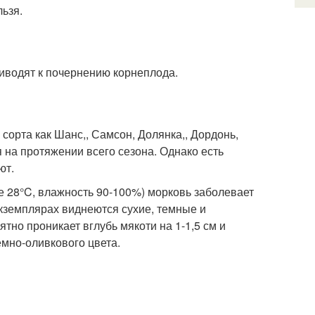
ьзя.
иводят к почернению корнеплода.
 сорта как Шанс,, Самсон, Долянка,, Дордонь,
 на протяжении всего сезона. Однако есть
ют.
 28°C, влажность 90-100%) морковь заболевает
кземплярах виднеются сухие, темные и
тно проникает вглубь мякоти на 1-1,5 см и
емно-оливкового цвета.