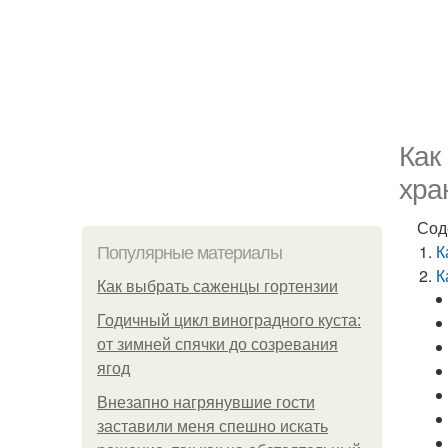
Как
хра
Сод
К
Популярные материалы
К
Как выбрать саженцы гортензии
Годичный цикл виноградного куста:
от зимней спячки до созревания
ягод
Внезапно нагрянувшие гости
заставили меня спешно искать