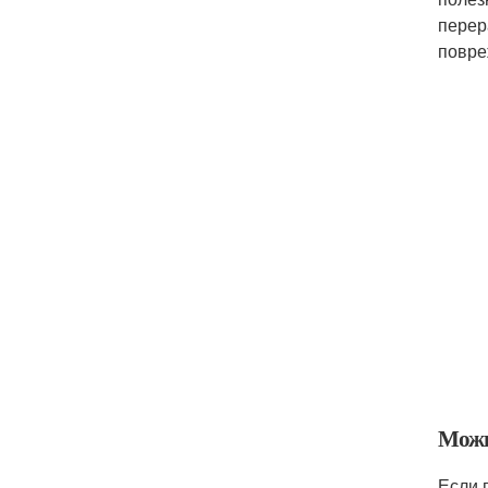
перер
повре
Можн
Если 