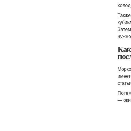
холод
Также
кубик
Затем
нужно
Как
пос
Морко
имеет
статьи
Потем
— оки