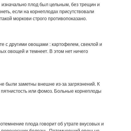
и изначально плод был цельным, без трещин и
неть, если на корнеплодах присутствовали
такой моркови строго противопоказано.
те с другими овощами : картофелем, свеклой и
ых овощей и темнеет. В этом нет ничего
не были заметны внешне из-за загрязнений. К
я пятнистость или фомоз. Больные корнеплоды
отемнение плода говорит об утрате вкусовых и
й, перенесших болезнь. Потемневший овощ не