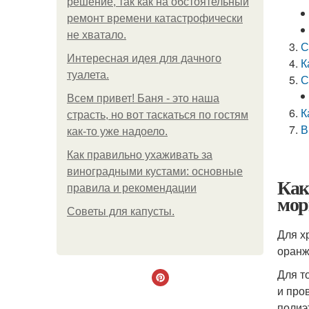
решение, так как на обстоятельный
ремонт времени катастрофически
не хватало.
С
Интересная идея для дачного
К
туалета.
С
Всем привет! Баня - это наша
К
страсть, но вот таскаться по гостям
В
как-то уже надоело.
Как правильно ухаживать за
виноградными кустами: основные
Как
правила и рекомендации
мор
Советы для капусты.
Для х
оранж
Для т
и про
полиэ