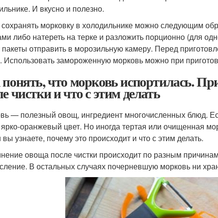
ильнике. И вкусно и полезно.
 сохранять морковку в холодильнике можно следующим об
ами либо натереть на терке и разложить порционно (для од
 пакеты отправить в морозильную камеру. Перед приготов
. Использовать замороженную морковь можно при приготов
 понять, что морковь испортилась. П
ле чистки и что с этим делать
вь — полезный овощ, ингредиент многочисленных блюд. Есл
 ярко-оранжевый цвет. Но иногда тертая или очищенная мор
 вы узнаете, почему это происходит и что с этим делать.
нение овоща после чистки происходит по разным причинам 
сление. В остальных случаях почерневшую морковь ни храни