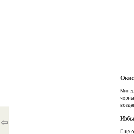
Окис
Минер
черны
возде
Избы
⇦
Еще о