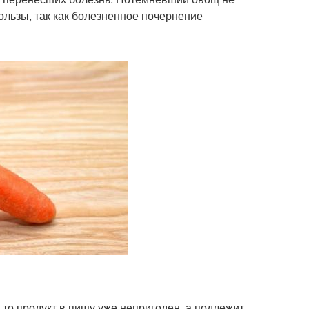
льзы, так как болезненное почернение
то продукт в пищу уже непригоден, а подлежит