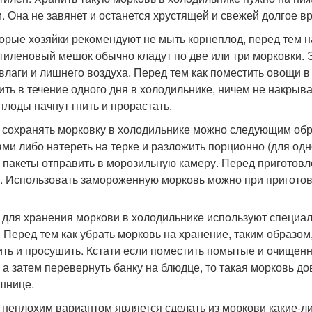
. Она не завянет и останется хрустящей и свежей долгое в
орые хозяйки рекомендуют не мыть корнеплод, перед тем на
тиленовый мешок обычно кладут по две или три морковки. 
 влаги и лишнего воздуха. Перед тем как поместить овощи 
ить в течение одного дня в холодильнике, ничем не накрыва
плоды начнут гнить и прорастать.
 сохранять морковку в холодильнике можно следующим об
ами либо натереть на терке и разложить порционно (для од
 пакеты отправить в морозильную камеру. Перед приготов
. Использовать замороженную морковь можно при приготов
 для хранения моркови в холодильнике используют специа
. Перед тем как убрать морковь на хранение, таким образом
ить и просушить. Кстати если поместить помытые и очищен
, а затем перевернуть банку на блюдце, то такая морковь д
шнице.
 неплохим вариантом является сделать из моркови какие-либ