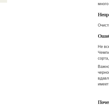
много
Непр
Очист
Ошиб
Не вс
Чемпи
сорта
Важно
черно
вдавл
имеет
Поче