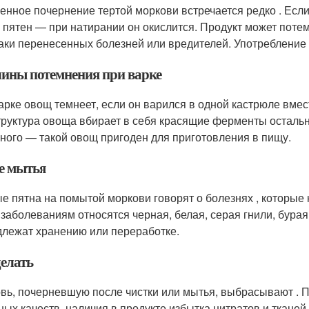
енное почернение тертой моркови встречается редко . Есл
 пятен — при натирании он окислится. Продукт может потем
аки перенесенных болезней или вредителей. Употребление 
ины потемнения при варке
арке овощ темнеет, если он варился в одной кастрюле вмес
Структура овоща вбирает в себя красящие ферменты остальн
ного — такой овощ пригоден для приготовления в пищу.
е мытья
е пятна на помытой моркови говорят о болезнях , которые 
 заболеваниям относятся черная, белая, серая гнили, бура
длежат хранению или переработке.
делать
вь, почерневшую после чистки или мытья, выбрасывают . П
ных качеств, наличия в продукте избытка нитратов и ткане