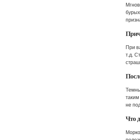
Мгнов
бурых
призн
Прич
При в
т.д. 
страш
Посл
Темны
таким
не по
Что 
Морко
полез