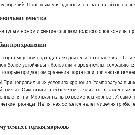
 удобрений. Полезным для здоровья назвать такой овощ нел
авильная очистка
ка тупым ножом и снятие слишком толстого слоя кожицы пр
ки при хранении
е сорта моркови подходят для длительного хранения . Такие
он более устойчивы к болезням и вредителям, сохраняются
, которые при долгом хранении портятся и при чистке темне
! При неправильных условиях хранения (температура выше
й гнилью. Симптомы этой болезни таковы: на зараженных э
енные пятна. Мертвая ткань со временем чернеет. А само пя
 четкие границы. На пятнах остается налет мицелия гриба т
му темнеет тертая морковь