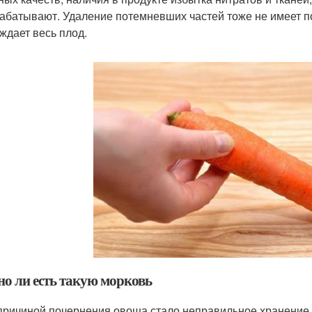
абатывают. Удаление потемневших частей тоже не имеет по
ждает весь плод.
о ли есть такую морковь
причиной почернения овоща стало неправильное хранение, 