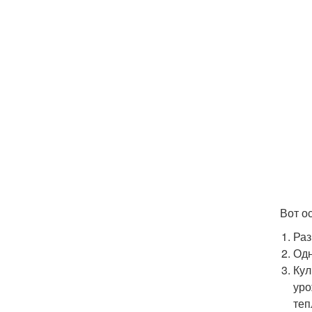
Вот о
Раз
Одн
Кул
уро
теп