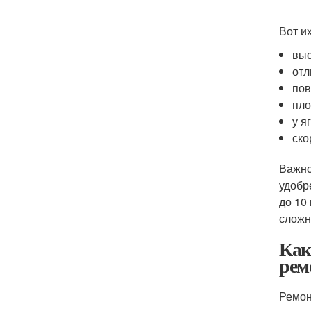
Вот и
выс
отл
пов
пло
у я
ско
Важно
удобр
до 10
сложно
Как
рем
Ремон