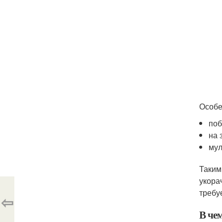
Особе
поб
на 
мул
Таким
укора
требу
⇦
В чем