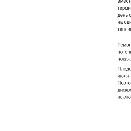
вмест
терми
день 
на од
тепли
Ремон
потен
покаже
Плодо
июля–
Поэто
дискр
исклю