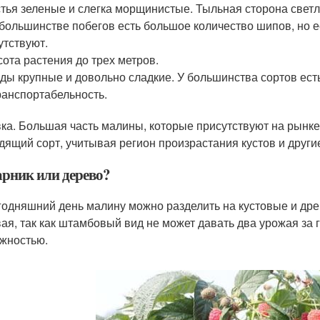
тья зеленые и слегка морщинистые. Тыльная сторона светл
большинстве побегов есть большое количество шипов, но ес
утствуют.
ота растения до трех метров.
ды крупные и довольно сладкие. У большинства сортов ест
ранспортабельность.
ка. Большая часть малины, которые присутствуют на рынк
дящий сорт, учитывая регион произрастания кустов и други
арник или дерево?
годняшний день малину можно разделить на кустовые и дре
вая, так как штамбовый вид не может давать два урожая за 
жностью.