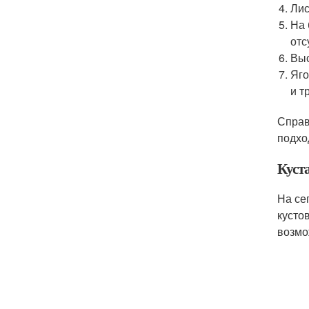
Лис
На 
отс
Выс
Яго
и т
Справ
подхо
Куст
На се
кусто
возмо