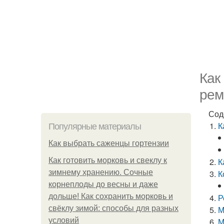
Как
рем
Сод
К
Популярные материалы
Как выбрать саженцы гортензии
Как готовить морковь и свеклу к
К
зимнему хранению. Сочные
К
корнеплоды до весны и даже
дольше! Как сохранить морковь и
Р
свёклу зимой: способы для разных
М
условий
М