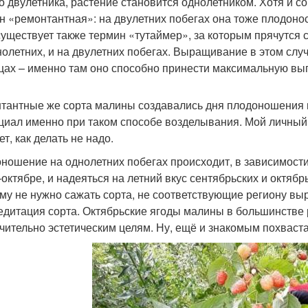
о двулетника, растение становится однолетником. Хотя и
н «ремонтантная»: на двулетних побегах она тоже плодоноси
существует также термин «тутаймер», за которым прячутся 
нолетних, и на двулетних побегах. Выращивание в этом слу
цах – именно там оно способно принести максимальную выг
тантные же сорта малины создавались дня плодоношения н
циал именно при таком способе возделывания. Мой личный
т, как делать не надо.
ношение на однолетних побегах происходит, в зависимости 
октябре, и надеяться на летний вкус сентябрьских и октябр
му не нужно сажать сорта, не соответствующие региону в
едитация сорта. Октябрьские ягоды малины в большинстве 
чительно эстетическим целям. Ну, ещё и знакомым похваста