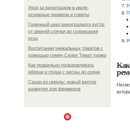
Р
Уход за виноградом в июле:
П
основные правила и советы
Годичный цикл виноградного куста:
от зимней спячки до созревания
ягод
Р
Воспитание уникальных томатов с
помощью семян Седек Томат хурма
Как
Как правильно подкармливать
рем
яблони и груши с весны до осени
Сахар из свеклы: новый вектор
Несмо
развития для фермеров
котор