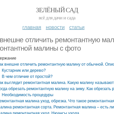
ЗЕЛЁНЫЙ САД
всё для дачи и сада
главная
новости
статьи
 внешне отличить ремонтантную мал
онтантной малины с фото
ержание
ак внешне отличить ремонтантную малину от обычной. Опи
Кустарник или дерево?
В чем отличие от простой?
ак выглядит ремонтантная малина. Какую малину называю
огда обрезать ремонтантную малину на зиму. Как обрезать
Необходимость процедуры
емонтантная малина уход, обрезка. Что такое ремонтантна
алина ремонтантная сорта. Ремонтантная малина – есть ли
алина ремонтантная уход. Нюансы ухода