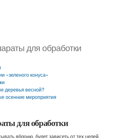
параты для обработки
и
ии «зеленого конуса»
ки
ые деревья весной?
ые осенние мероприятия
раты для обработки
вать яблоню, будет зависеть от тех целей,