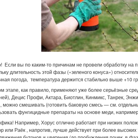
! Если вы по каким-то причинам не провели обработку на п
льку длительность этой фазы («зеленого конуса») относител
чная погода, температура держится стабильно выше +10 гра
ом этапе, как правило, применяют уже более серьёзные сре
ней), Децис Профи, Актара, Биотлин, Кинмикс, Танрек, Энжи
и, можно смешивать (готовить баковую смесь — см. отдельн
ьзовать фунгицидные препараты на основе меди, например,
фика! Например, Хорус отлично работает при низких положи
кор или Раёк , напротив, лучше действует при более высоких 
движения бутонов и цветения (до пробуждения почек, в фаз