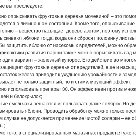
ые вы преследуете:
но опрыскивать фруктовые деревья мочевиной – это помог
одятся в личиночном состоянии. Кроме того, опрыскивание
тению – вещество насыщает дерево азотом, поэтому исполь
ыскивают яблони тогда, когда они сбросят половину листвы
бы защитить яблоню от насекомых вредителей, можно обр
филактики развития парши также можно опрыскивать сад 
 один вариант – железный купорос. Его действие во многом
 защищает фруктовые деревья от вредителей, еще и насыща
остаток железа приводит к ухудшению урожайности и заме
зывает не только защитный, но и стимулирующий эффект;
но использовать препарат 30. Он эффективен против множе
щей и белокрылок;
гие смельчаки решаются использовать даже солярку. Но де
вмировать яблони. Проводить обработку можно только после 
м случае не допускается применение чистой солярки – ее 
ы;
ме того, в специализированных магазинах продаются уже 