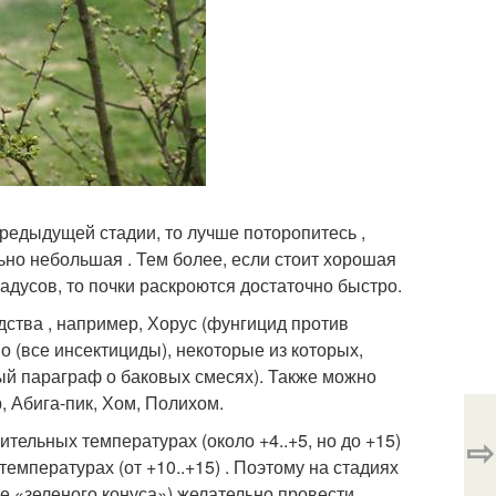
редыдущей стадии, то лучше поторопитесь ,
ьно небольшая . Тем более, если стоит хорошая
дусов, то почки раскроются достаточно быстро.
дства , например, Хорус (фунгицид против
о (все инсектициды), некоторые из которых,
ый параграф о баковых смесях). Также можно
 Абига-пик, Хом, Полихом.
тельных температурах (около +4..+5, но до +15)
⇨
температурах (от +10..+15) . Поэтому на стадиях
е «зеленого конуса») желательно провести