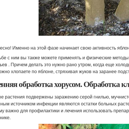
есно! Именно на этой фазе начинает свою активность яблон
ьбе с ним вы также можете применять и физические методы 
ьев . Причем делать это нужно рано утром, когда еще холод
ожно хлопаете по яблоне, стряхивая жуков на заранее подс
енняя обработка хорусом. Обработка к
е растения подвержены заражению серой гнилью, мучнистой
ным источником инфекции являются остатки больных расте
му важно для профилактики и лечения использовать препар
нике.