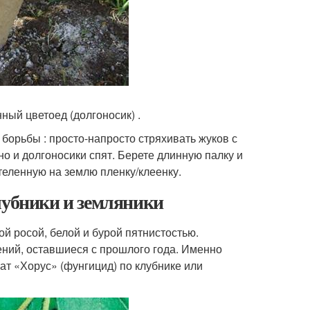
ный цветоед (долгоносик) .
борьбы : просто-напросто стряхивать жуков с
но и долгоносики спят. Берете длинную палку и
теленную на землю пленку/клеенку.
лубники и земляники
 росой, белой и бурой пятнистостью.
ний, оставшиеся с прошлого года. Именно
ат «Хорус» (фунгицид) по клубнике или