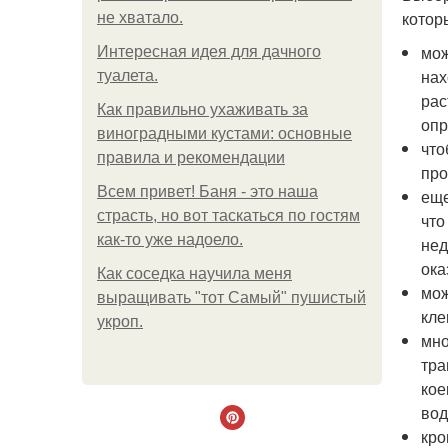
котор
не хватало.
мож
Интересная идея для дачного
нах
туалета.
рас
Как правильно ухаживать за
опр
виноградными кустами: основные
что
правила и рекомендации
про
Всем привет! Баня - это наша
еще
страсть, но вот таскаться по гостям
что
как-то уже надоело.
нед
ока
Как соседка научила меня
мож
выращивать "тот Самый" пушистый
кле
укроп.
мно
тра
кое
вод
кро