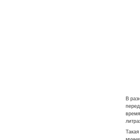
В раз
перед
время
литра
Такая
мучни