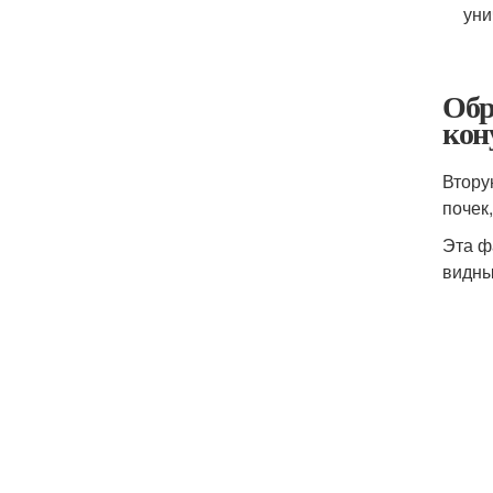
уни
Обр
кон
Втору
почек
Эта ф
видны