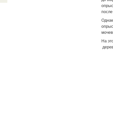
опрыс
после
Однак
опрыс
мочев
На эт
дерев