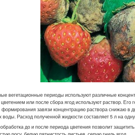
ные вегетационные периоды используют различные концентр
 цветением или после сбора ягод используют раствор. Его го
 формирования завязи концентрацию раствора снижаю в два
х воды. Расход полученной жидкости составляет 5 л на одну 
 обработка до и после периода цветения позволит защитить
стую росу, белую пятнистость листьев, серую гниль ягод.