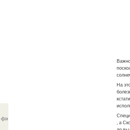
Важно
поско
солне
На эт
болез
кстат
испол
⇦
Специ
, а С
до вы