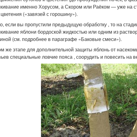
кивание именно Хорусом, а Скором или Раёком — уже на ст
 цветения («завязей с горошину»).
о, если вы пропустили предыдущую обработку , то на стади
кивание яблони бордоской жидкостью или одним из раствор
иной (см. подробнее в параграфе «Баковые смеси»).
ом же этапе для дополнительной защиты яблонь от насеко
ьев специальные ловчие пояса , соорудить и повесить на 