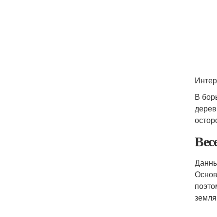
Интер
В бор
дерев
остор
Вес
Данны
Основ
поэто
земля