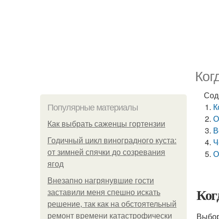
Ког
Сод
К
Популярные материалы
О
Как выбрать саженцы гортензии
В
Годичный цикл виноградного куста:
Ч
от зимней спячки до созревания
О
ягод
Внезапно нагрянувшие гости
Ког
заставили меня спешно искать
решение, так как на обстоятельный
Выбор
ремонт времени катастрофически