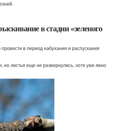
езней.
рыскивание в стадии «зеленого
 провести в период набухания и распускания
и, но листья еще не развернулись, хотя уже явно