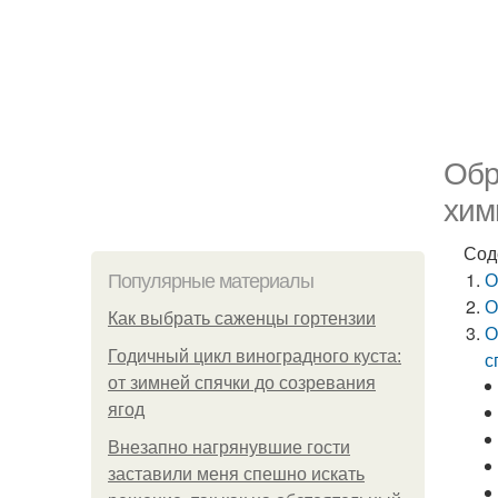
Обр
хим
Сод
О
Популярные материалы
О
Как выбрать саженцы гортензии
О
Годичный цикл виноградного куста:
с
от зимней спячки до созревания
ягод
Внезапно нагрянувшие гости
заставили меня спешно искать