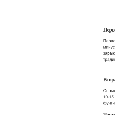
Перв
Перва
минус
зараж
тради
Втор
Опрыс
10-15
фунги
Трет