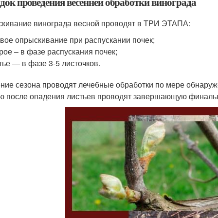
док проведения весенней обработки винограда
кивание винограда весной проводят в ТРИ ЭТАПА:
вое опрыскивание при распускании почек;
рое – в фазе распускания почек;
тье — в фазе 3-5 листочков.
ение сезона проводят лечебные обработки по мере обнару
ю после опадения листьев проводят завершающую финальн