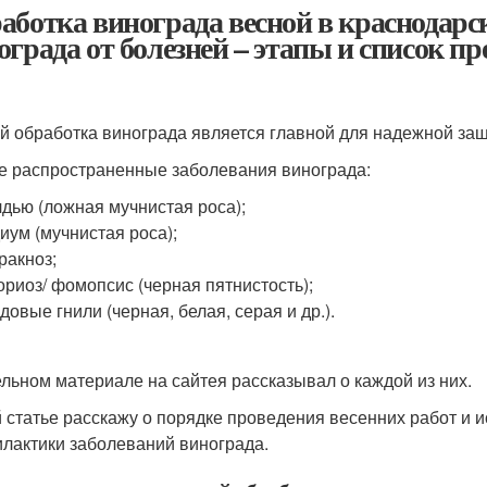
аботка винограда весной в краснодарс
ограда от болезней – этапы и список п
й обработка винограда является главной для надежной защ
 распространенные заболевания винограда:
дью (ложная мучнистая роса);
иум (мучнистая роса);
ракноз;
ориоз/ фомопсис (черная пятнистость);
довые гнили (черная, белая, серая и др.).
ельном материале на сайтея рассказывал о каждой из них.
й статье расскажу о порядке проведения весенних работ и 
лактики заболеваний винограда.