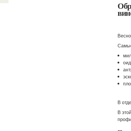
Обр
вин
Весно
Самые
мил
оид
ант
эск
пло
В отд
В это
профи