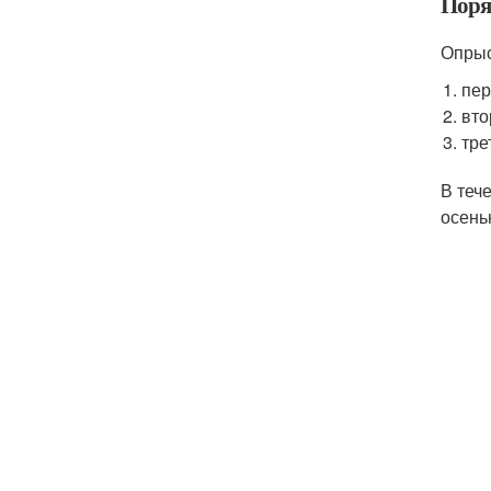
Поря
Опрыс
пер
вто
тре
В теч
осень