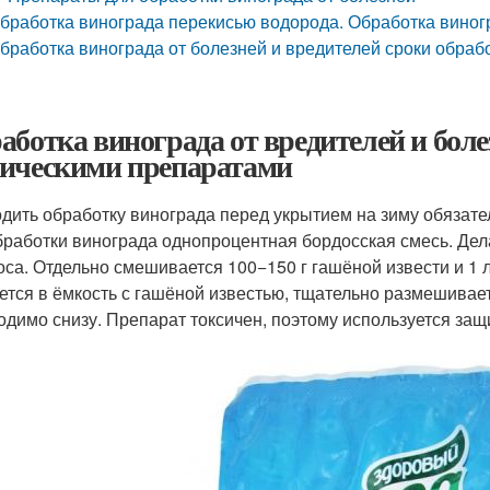
бработка винограда перекисью водорода. Обработка виногр
бработка винограда от болезней и вредителей сроки обраб
аботка винограда от вредителей и боле
ическими препаратами
дить обработку винограда перед укрытием на зиму обязате
бработки винограда однопроцентная бордосская смесь. Дела
оса. Отдельно смешивается 100−150 г гашёной извести и 1
ется в ёмкость с гашёной известью, тщательно размешивае
одимо снизу. Препарат токсичен, поэтому используется защ