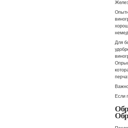
Желез
Опытн
виног
хорош
немед
Для б
удобр
виног
Опрыс
котор
перча
Важно
Если 
Обр
Обр
После