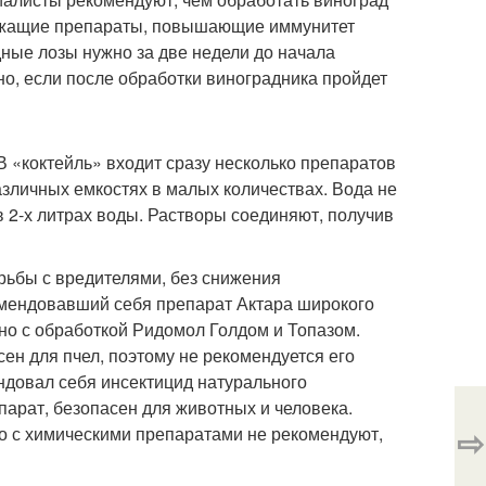
ержащие препараты, повышающие иммунитет
дные лозы нужно за две недели до начала
о, если после обработки виноградника пройдет
«коктейль» входит сразу несколько препаратов
азличных емкостях в малых количествах. Вода не
в 2-х литрах воды. Растворы соединяют, получив
ьбы с вредителями, без снижения
мендовавший себя препарат Актара широкого
но с обработкой Ридомол Голдом и Топазом.
сен для пчел, поэтому не рекомендуется его
довал себя инсектицид натурального
парат, безопасен для животных и человека.
⇨
о с химическими препаратами не рекомендуют,