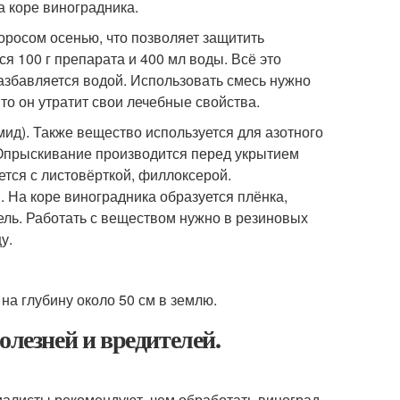
 коре виноградника.
росом осенью, что позволяет защитить
я 100 г препарата и 400 мл воды. Всё это
азбавляется водой. Использовать смесь нужно
то он утратит свои лечебные свойства.
ид). Также вещество используется для азотного
. Опрыскивание производится перед укрытием
ется с листовёрткой, филлоксерой.
 На коре виноградника образуется плёнка,
ель. Работать с веществом нужно в резиновых
у.
на глубину около 50 см в землю.
олезней и вредителей.
иалисты рекомендуют, чем обработать виноград