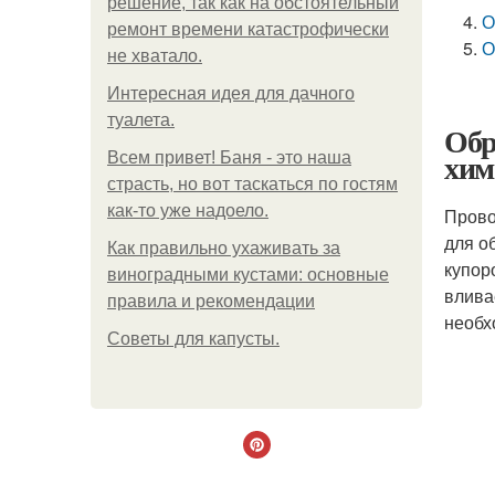
решение, так как на обстоятельный
О
ремонт времени катастрофически
О
не хватало.
Интересная идея для дачного
туалета.
Обр
хим
Всем привет! Баня - это наша
страсть, но вот таскаться по гостям
как-то уже надоело.
Прово
для о
Как правильно ухаживать за
купор
виноградными кустами: основные
влива
правила и рекомендации
необх
Советы для капусты.