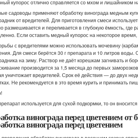
ный купорос отлично справляется со мхом и лишайником на
ые садоводы применяют обработку винограда медным купо
радник от вредителей. Для приготовления смеси используетс
о размешивается и переливается в глубокую ёмкость, где р
ленно. Если оставить медный купорос на некоторое время, 
орьбы с вредителями можно использовать мочевину (карбам
ения. Для смеси берётся 30 г препарата и 10 литров воды
радника на зиму. Раствор не даёт корешкам загнивать и бор
кивание производится за 1,5 месяца до первых заморозков.
ая уничтожает вредителей. Срок её действия — до двух нед
тках. Не рекомендуется в это время курить и принимать пищ
!
препарат используется для сухой подкормки, то он вносится 
аботка винограда перед цветением от б
аботка винограда перед цветением
 проведения обработок винограда в весеннем сезоне спец