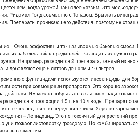
 цветением, когда урожай наиболее уязвим. Это медьсод
ния: Ридомил Голд совместно с Топазом. Брызгать виногра
ния. Препараты проникающего действия, поэтому не страшн
.
ние! Очень эффективны так называемые баковые смеси. В 
зличных заболеваний и вредителей. Разводить их нужно в р
руется. Например, разводится 2 препарата, каждый из них 
ра, и добавляют еще 6 литров до нормы 10 литров.
ременно с фунгицидами используются инсектициды для бор
тивности при совмещении препаратов. Это хорошо зареко
ра действия. Им можно побрызгать лозы винограда совмест
а разводится в пропорции 1.5 г. на 10 л воды. Препарат опа
нять непосредственно перед цветением. Хорошо зарекомен
хождения – Лепидоцид. Это не токсичный для растений пре
о уничтожает листовертку гроздевую. Но комбинировать ег
ними не совместим.