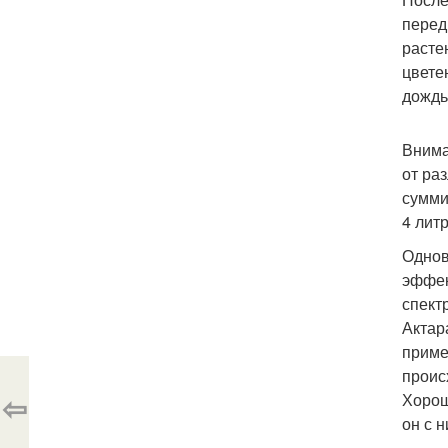
перед
расте
цвете
дождь
Внима
от ра
сумми
4 лит
Однов
эффек
спект
Актар
приме
проис
⇦
Хорош
он с 