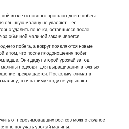
сной возле основного прошлогоднего побега
я обычную малину не удаляют – ее
торно удалить пенечки, оставшиеся после
не за обычной малиной заканчивается.
однего побега, а вокруг появляются новые
ой в том, что после плодоношения побег
омладше. Они дадут второй урожай за год.
й малины подходят для выращивания в южных
ошение прекращается. Поскольку климат в
малину, то и на зиму ягоду не укрывают.
учить от перезимовавших ростков можно скудное
стоянно получать урожай малины.