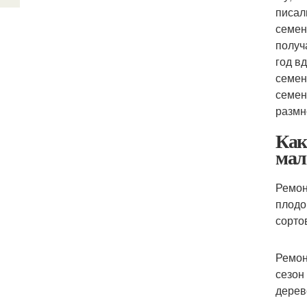
писал
семен
получ
год в
семен
семен
размн
Как
мал
Ремон
плодо
сорто
Ремон
сезон
дерев