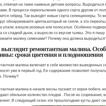
и, отвечая на такие наивные детские вопросы. Выродиться 
ами. В процессе переопыления одного сорта другим от пол
ается гибрид. Так выводят новые сорта селекционеры. То ж
друг обнаруживаете цветок,который не сеяли, а это переопы
а упали, взошли розовые или полосатые. Особенно подв
а со сладкой дыни, а выросли со вкусом тыквы. Это я пишу
ожаете малину семенами? Почему она должна выродиться
 выглядит ремонтантная малина. Особ
ины: сроки цветения и плодоношения
тантная малина включает в себе множество выведенных се
носят уже в первый год. Ее содержание позволяет получат
в. Почему?
тантная малина в начале весны пускает от корня побеги, к
 дают обильное количество плодов . После их созревания, в
енеет. В следующий сезон эти прошлогодние кусты дают св