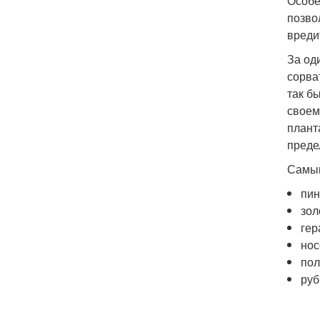
Особе
позво
вреди
За од
сорва
так б
своем
плант
преде
Самым
пин
зол
гер
нос
пол
руб