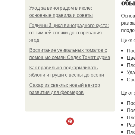
обы
Уход за виноградом в июле:
Основ
основные правила и советы
раз з
Годичный цикл виноградного куста:
плодо
от зимней спячки до созревания
Цикл 
ягод
Пос
Воспитание уникальных томатов с
Цве
помощью семян Седек Томат хурма
Пл
Как правильно подкармливать
Уда
яблони и груши с весны до осени
Сре
Сахар из свеклы: новый вектор
Цикл 
развития для фермеров
Пос
Поя
Пло
Раз
Пло