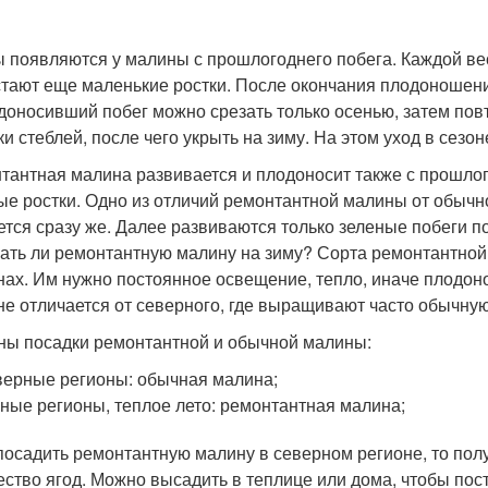
 появляются у малины с прошлогоднего побега. Каждой ве
тают еще маленькие ростки. После окончания плодоношени
доносивший побег можно срезать только осенью, затем пов
ки стеблей, после чего укрыть на зиму. На этом уход в сезо
тантная малина развивается и плодоносит также с прошлог
ые ростки. Одно из отличий ремонтантной малины от обычн
ется сразу же. Далее развиваются только зеленые побеги п
ать ли ремонтантную малину на зиму? Сорта ремонтантно
нах. Им нужно постоянное освещение, тепло, иначе плодон
не отличается от северного, где выращивают часто обычную 
ны посадки ремонтантной и обычной малины:
ерные регионы: обычная малина;
ые регионы, теплое лето: ремонтантная малина;
посадить ремонтантную малину в северном регионе, то пол
ество ягод. Можно высадить в теплице или дома, чтобы по