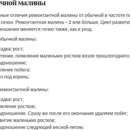
чной малины
ные отличия ремонтантной малины от обычной в частоте 
а сезон. Ремонтантная малина – 2 или больше. Цикл развити
ношения меняется точно также, как и уход.
обычной малины:
адка/ рост;
тение, появления маленьких ростков возле прошлогоднего
одоношение;
ление побега;
з под корень;
ремонтантной малины:
адка/ рост;
вление ростков;
доношение. Сразу же после его окончания удаляем побег;
витие маленьких ростков;
доношение следующей весной-летом;