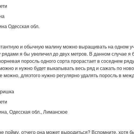
сети
на
аина Одесская обл.
тантную и обычную малину можно выращивать на одном уча
 рядами я бы увеличил до двух метров. В данном случае я
 корневая поросль одного сорта прорастает в соседнем ряду 
можно и нужно будет выкапывать весь ряд и сажать по нов
е можно, дляэтого нужно регулярно удалять поросль в межд
аришка
сети
аина, Одесская обл., Лиманское
 не пойму, отчего она может выродиться? Вспомните, хотя б