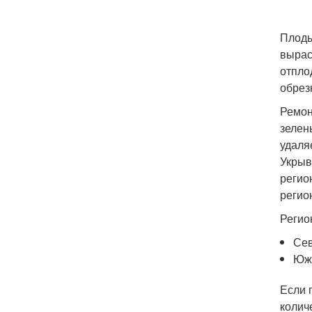
Плоды
вырас
отпло
обрез
Ремон
зелен
удаля
Укрыв
регио
регио
Регио
Сев
Южн
Если 
колич