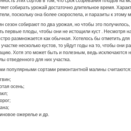
нность этих сортов в том, что срок созревания плодов на м
ляет собирать урожай достаточно длительное время. Характ
тели, поскольку она более скороспела, и паразиты к этому
ин сезон собирают по два урожая, но чтобы это получилось
ть первые плоды, чтобы они не истощили куст . Несмотря 
ыстро размножается как обычная. Хотелось бы отметить дл
 участке несколько кустов, то уйдут годы на то, чтобы они
ацию. Хотя это может быть и полезным, ведь исключаются н
лы отведенного для них участка.
и популярными сортами ремонтантной малины считаются
гвин;
отая осень;
акл;
орог;
ана;
иновое ожерелье и др.