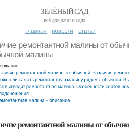
ЗЕЛЁНЫЙ САД
всё для дачи и сада
главная
новости
статьи
ичие ремонтантной малины от обыч
бычной малины
ержание
тличие ремонтантной малины от обычной. Различия ремон
ожно ли сажать ремонтантную малину рядом с обычной. Вы
ак выглядит ремонтантная малина. Особенности сортов ре
лодоношения
емонтантная малина – описание
ичие ремонтантной малины от обычно