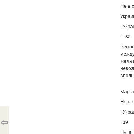
Не в 
Украи
: Укр
: 182
Ремон
между
когда
невоз
вполн
Марг
Не в 
: Укр
⇦
: 39
Ну, я