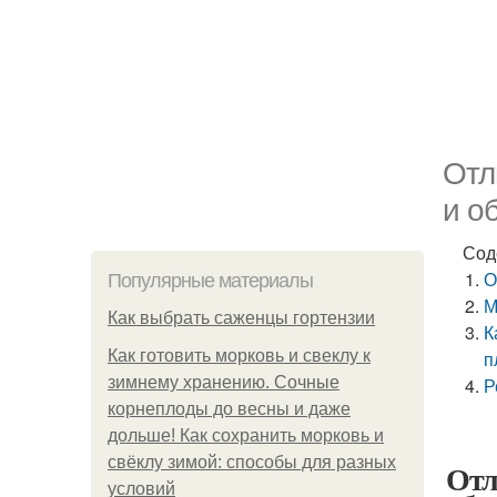
Отл
и о
Сод
О
Популярные материалы
М
Как выбрать саженцы гортензии
К
Как готовить морковь и свеклу к
п
зимнему хранению. Сочные
Р
корнеплоды до весны и даже
дольше! Как сохранить морковь и
свёклу зимой: способы для разных
Отл
условий