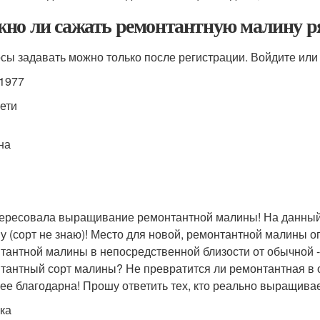
но ли сажать ремонтантную малину ря
сы задавать можно только после регистрации. Войдите или 
n1977
сети
на
ересовала выращивание ремонтантной малины! На данный
у (сорт не знаю)! Место для новой, ремонтантной малины 
тантной малины в непосредственной близости от обычной - 
тантный сорт малины? Не превратится ли ремонтантная в 
ее благодарна! Прошу ответить тех, кто реально выращива
ка