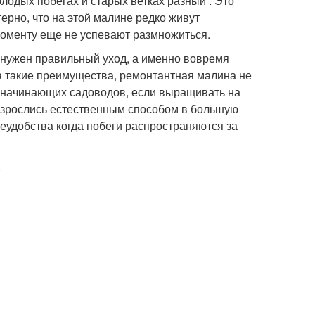
олодых побегах и старых ветках разный . Это
ерно, что на этой малине редко живут
 моменту еще не успевают размножиться.
, нужен правильный уход, а именно вовремя
на такие преимущества, ремонтантная малина не
я начинающих садоводов, если выращивать на
 разрослись естественным способом в большую
еудобства когда побеги распространяются за
: