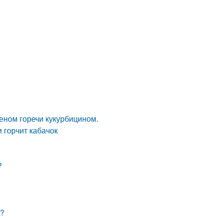
еном горечи кукурбицином.
и горчит кабачок
?
н?