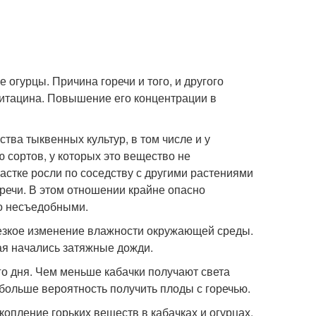
е огурцы. Причина горечи и того, и другого
битацина. Повышение его концентрации в
ва тыквенных культур, в том числе и у
 сортов, у которых это вещество не
частке росли по соседству с другими растениями
речи. В этом отношении крайне опасно
о несъедобными.
резкое изменение влажности окружающей среды.
ая начались затяжные дожди.
го дня. Чем меньше кабачки получают света
 больше вероятность получить плоды с горечью.
опление горьких веществ в кабачках и огурцах.