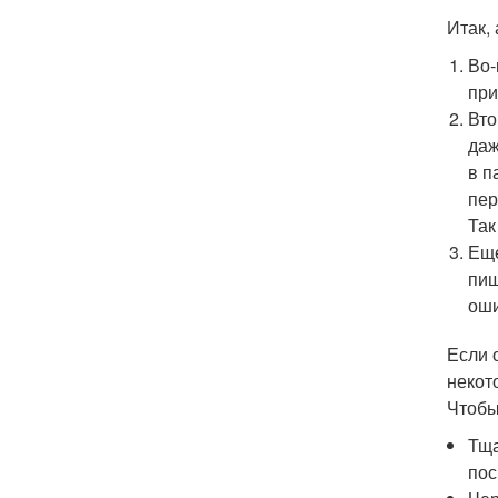
Итак,
Во-
при
Вто
даж
в п
пер
Так
Еще
пищ
оши
Если 
некот
Чтобы
Тща
пос