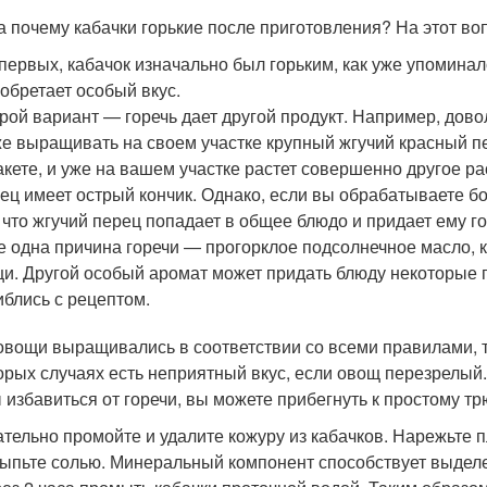
 а почему кабачки горькие после приготовления? На этот воп
первых, кабачок изначально был горьким, как уже упомина
обретает особый вкус.
рой вариант — горечь дает другой продукт. Например, дово
е выращивать на своем участке крупный жгучий красный пе
акете, и уже на вашем участке растет совершенно другое р
ец имеет острый кончик. Однако, если вы обрабатываете бо
 что жгучий перец попадает в общее блюдо и придает ему го
 одна причина горечи — прогорклое подсолнечное масло, 
и. Другой особый аромат может придать блюду некоторые п
блись с рецептом.
овощи выращивались в соответствии со всеми правилами, то
орых случаях есть неприятный вкус, если овощ перезрелый. 
 избавиться от горечи, вы можете прибегнуть к простому тр
тельно промойте и удалите кожуру из кабачков. Нарежьте п
ыпьте солью. Минеральный компонент способствует выделе