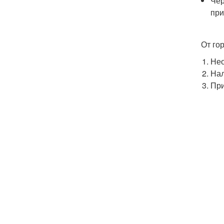
Чер
при
От го
Нео
Нал
При