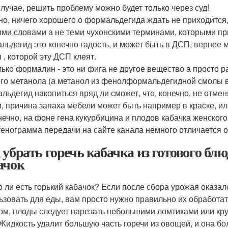
случае, решить проблему можно будет только через суд!
но, ничего хорошего о формальдегида ждать не приходится,
ими словами а не теми чухонскими терминами, которыми п
льдегид это конечно гадость, и может быть в ДСП, верне
 , которой эту ДСП клеят.
лько формалин - это ни фига не другое вещество а просто 
го метанола (а метанол из фенолформальдегидной смолы вы
льдегид накопиться вряд ли сможет, что, конечно, не отменя
и, причина запаха мебели может быть например в краске, или
нечно, на фоне гена кукурбицина и плодов кабачка женского
енограмма передачи на сайте канала немного отличается от
 убрать горечь кабачка из готового блюд
ачок
 ли есть горький кабачок? Если после сбора урожая оказало
ьзовать для еды, вам просто нужно правильно их обработать
ом, плоды следует нарезать небольшими ломтиками или кру
 Жидкость удалит большую часть горечи из овощей, и она б