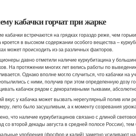
ему кабачки горчат при жарке
ие кабачки встречаются на грядках гораздо реже, чем горьки
 кроется в высоком содержании особого вещества – курку
ках может происходить из-за различных факторов.
ционеры давно отметили наличие куркубитацина у большинст
ков. На протяжении многих лет велись работы по выведению
ливается. Однако вполне могло случиться, что кабачки на у
еопылились с ними, получив при этом определенную дозу го
ивать кабачок рядом с декоративными тыквами, абсолютн
ий вкус у кабачка может вызвать нерегулярный полив или 
меру, лето было засушливым, а к моменту созревания урож
ено, что наличие куркубитацинов связано с длиной светово
од со второй декады августа в средней полосе России), тем
альные удобрения (фосфор и калий) заметно усиливают нак