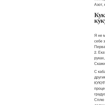
Азот,
Кук
кук
Я не 
себе 
Перва
2. Ек
руках
Скажи
С каб
други
КУКУР
проце
граду
Сплю 