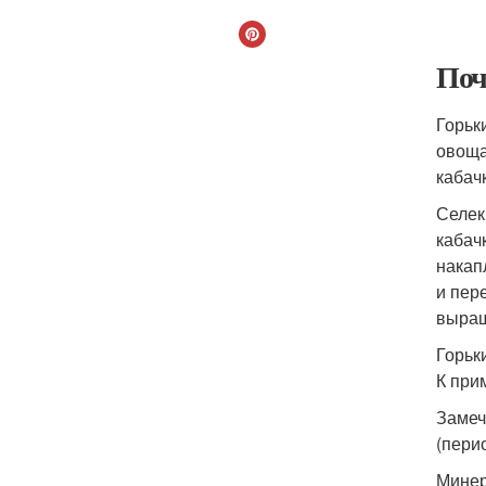
Поч
Горьк
овоща
кабач
Селек
кабач
накап
и пер
выращ
Горьк
К при
Замеч
(пери
Минер