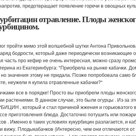
 напротив, предотвращает появление горечи в овощных куль
урбитацин отравление. Плоды женского
урбицином.
мог пройти мимо этой волшебной шутки Антона Привольнова
заряд бодрости, который даже периодически возникающие о
я часть про кефир не очень интересная, можно сразу промо
атерина из Екатеринбурга: "Приобрела на рынке кабачки. До
, но значения этому не придала. Позже попробовала само б
те, неужели я купила отравленные кабачки?"
ачками всe в порядке! Просто вы приобрели плоды женского
ми растениями. В данном случае, это были огурцы . Из-за 
БИЦИН , который и стал причиной жжения и горьковатого вк
ссе приготовления блюда. Достаточно потушить или пожари
сов . Именно в таких условиях кукурбицин разлагается, и к
и вижу. Плодыкабачков (Интересно, чем они отличаются от 