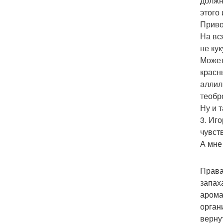
должн
этого
Приво
На вс
не кук
Может
красн
аллил
теобр
Ну и т
3. Иг
чувст
А мне
Права
запах
арома
орган
верну