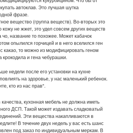
номодифицируются кукурбицином. Что бы от
окупать автоклав. Это лучшая шутка
одной фразе.
етное вещество (группа веществ). Во-вторых это
но кожу не жжет, это удел совсем других веществ
 чо, название то похожее. Может кабачок
отом опылился горчицей и в него вселился ген
с какао, то можно из модифицировать геном
а крокодила и гена чебурашки.
ьше недели после его установки на кухне
 повлиять на здоровье, у нас маленький ребeнок.
е, кто из нас прав".
 качества, кухонная мебель не должна иметь
енного ДСП. Такой может издавать сладковатый
единений. Эти вещества накапливаются в
едлите! В течение двух недель у вас есть шанс
товлен под заказ по индивидуальным меркам. В