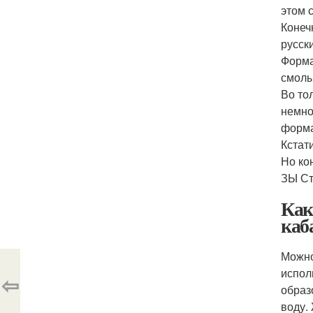
этом 
Конеч
русск
Форма
смолы
Во то
немно
форма
Кстат
Но ко
ЗЫ Ст
Как
каб
Можно
испол
⇦
образ
воду.