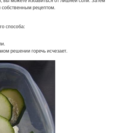
м, вы можете избавиться от лишней соли. Затем
м собственным рецептом.
го способа:
ли.
таком решении горечь исчезает.