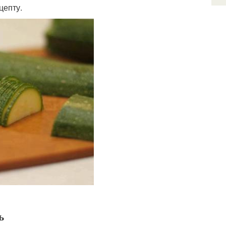
цепту.
ь