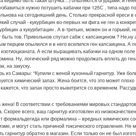
а видимо быть такая штучка…) опыляются огурцами, и ген
 избавиться нужно потушить кабачки при 125С , типа надо п
льнова на сегодняшний день. Столько прекрасной ереси в 
який случай - кукурбицин во-первых ни фига не ген а конкр
урбицин а кукурбитацин . А в-третьих, можен он и горький, 
 быть тов. Привольнов спутал сабж с капсаицином ? Не,ну а
ым перцем опылился и в него вселился ген капсаицина. А п
 изотиоцианата. А если выращивать кабачки на одном поле 
омина. Ну, логический ряд можно продолжать вплоть до ген
ак, на закуску.
орь из Самары: "Купили с женой кухонный гарнитур. Уже бол
вуется химический запах. Жена боится, что это может плохо
 кажется, что запах просто выветрится со временем. Рассудит
 жена! В соответствии с требованиями мировых стандартов
а. Скорее всего, ваш гарнитур изготовлен из низкокачеств
т формальдегида или формалина – вредных химических со
изме, и могут стать причиной токсического отравления. Не м
ть гарнитур обратно в магазин. Если только он не был изго