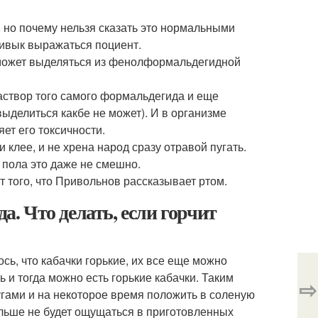
 но почему нельзя сказать это нормальными
ривык выражаться поциент.
е может выделяться из фенолформальдегидной
раствор того самого формальдегида и еще
делиться какбе не может). И в организме
ет его токсичности.
 клее, и не хрена народ сразу отравой пугать.
 пола это даже не смешно.
 того, что Привольнов рассказывает ртом.
а. Что делать, если горчит
сь, что кабачки горькие, их все еще можно
 и тогда можно есть горькие кабачки. Таким
⇨
гами и на некоторое время положить в соленую
ольше не будет ощущаться в приготовленных