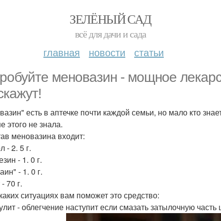
ЗЕЛЁНЫЙ САД
всё для дачи и сада
главная
новости
статьи
робуйте меновазин - мощное лекарст
скажут!
вазин" есть в аптечке почти каждой семьи, но мало кто знае
е этого не знала.
тав меновазина входит:
 - 2. 5 г.
зин - 1. 0 г.
ин" - 1. 0 г.
- 70 г.
 каких ситуациях вам поможет это средство:
улит - облегчение наступит если смазать затылочную часть 