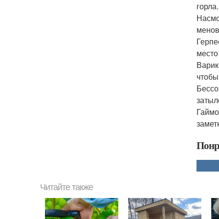
горла.
Насмо
менов
Герпе
место
Варик
чтобы 
Бессо
затыло
Гаймо
замет
Понр
Читайте также