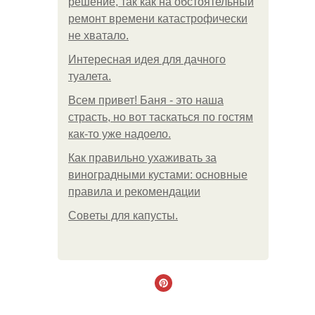
решение, так как на обстоятельный
ремонт времени катастрофически
не хватало.
Интересная идея для дачного
туалета.
Всем привет! Баня - это наша
страсть, но вот таскаться по гостям
как-то уже надоело.
Как правильно ухаживать за
виноградными кустами: основные
правила и рекомендации
Советы для капусты.