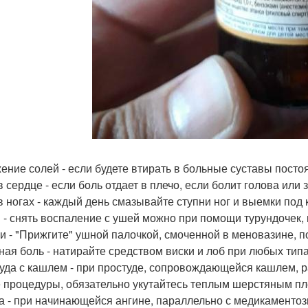
ение солей - если будете втирать в больные суставы постоя
 сердце - если боль отдает в плечо, если болит голова или 
в ногах - каждый день смазывайте ступни ног и выемки под
 - снять воспаление с ушей можно при помощи турундочек
 - "Прижгите" ушной палочкой, смоченной в меновазине, п
ная боль - натирайте средством виски и лоб при любых типа
уда с кашлем - при простуде, сопровождающейся кашлем, р
 процедуры, обязательно укутайтесь теплым шерстяным пл
а - при начинающейся ангине, параллельно с медикаменто