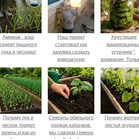
Аммиак - ваш
Наш проект
Хрустящие
секрет пышного
стартовал как
маринованны
лука и чеснока!
задумка создать
огурчики ",
компактную
внимание, Толь
беседку для
Грядки".
отдыха.
Почему лук и
Секреты обильного
Почему желте
чеснок теряют
урожая кабачков:
листья огурцо
зелень и как их
мы сажаем семена