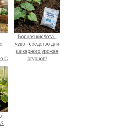
Борная кислота -
е
чудо - средство для
шикарного урожая
ко С
огурцов!
ют
в?