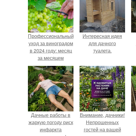
Профессиональный
Интересная идея
уход за виноградом
для дачного
в 2024 году: месяц
туалета.
за месяцем
Дачные работы в
Внимание, дачники!
жаркую погоду риск
Непрошенных
инфаркта
гостей на вашей