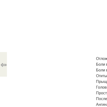
Отлож
⇦
Боли в
Боли 
Отиты
Прыщи
Голов
Прост
После
Ангин