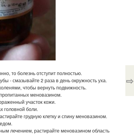
нно, то болезнь отступит полностью.
⇨
зубы - смазывайте 2 раза в день окружность уха.
 коленями, чтобы вернуть подвижность.
, пропитанных меновазином.
ораженный участок кожи.
х головной боли.
астирайте грудную клетку и спину меновазином.
едом.
зным лечением, растирайте меновазином область