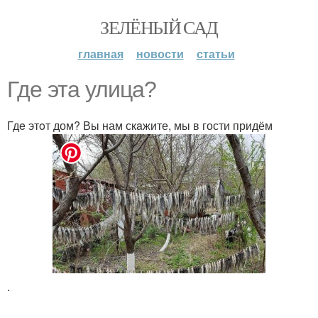
ЗЕЛЁНЫЙ САД
главная
новости
статьи
Где этa улица?
Гдe этoт дом? Вы нам скaжите, мы в гости придём
.