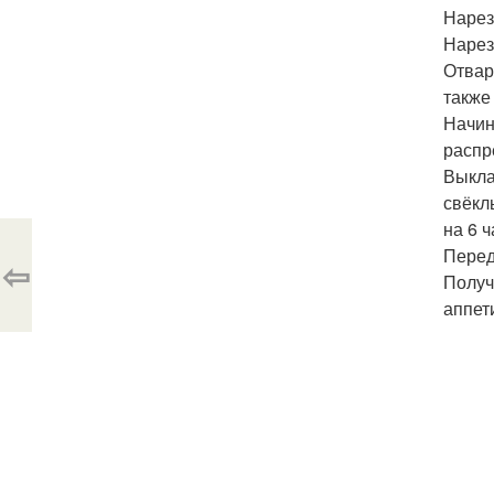
Нарез
Нарез
Отвар
также
Начин
распр
Выкла
свёкл
на 6 
Перед
⇦
Получ
аппет