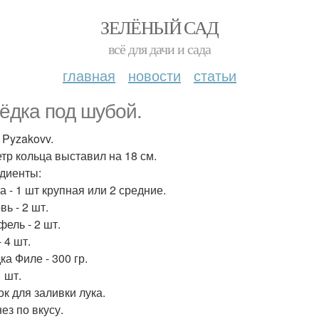
ЗЕЛЁНЫЙ САД
всё для дачи и сада
главная
новости
статьи
ёдка под шубой.
 Pyzakovv.
тр кольца выставил на 18 см.
диенты:
а - 1 шт крупная или 2 средние.
ь - 2 шт.
фель - 2 шт.
 4 шт.
ка Филе - 300 гр.
1 шт.
ок для заливки лука.
ез по вкусу.