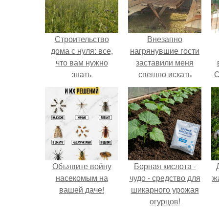
Строительство
Внезапно
дома с нуля: все,
нагрянувшие гости
что вам нужно
заставили меня
знать
спешно искать
С
решение, так как на
обстоятельный
ремонт времени
катастрофически не
хватало.
Объявите войну
Борная кислота -
насекомым на
чудо - средство для
ж
вашей даче!
шикарного урожая
огурцов!