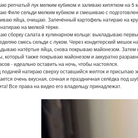
аю репчатый лук мелким кубиком и заливаю кипятком на 5 м
аю Филе сельди мелким кубиком и смешиваю с подготовле
иваю яйца, очищаю. Запечённый картофель натираю на круп
 натираю на мелкой тёрке.
аю сборку салата в кулинарном кольце: выкладываю первы
еделяю смесь сельди с луком. Через кондитерский мешок н
дываю натёртые яйца, снова покрываю майонезом. Затем 
ы, который также покрываю майонезом и аккуратно разрав
часов - идеально оставить на ночь, чтобы настоялся.
 подачей натираю сверху оставшийся желток и присыпаю з
ается очень вкусная, сочная и праздничная селёдка под шу
ита! Все права на видео его владельцу принадлежат.