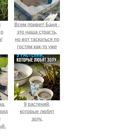
ш
Всем привет! Баня -
го
это наша страсть,
!
но вот таскаться по
гостям как-то уже
надоело.
на.
9 растений,
 вид
которые любят
е
золу.
ый.