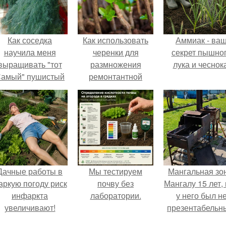
Как соседка
Как использовать
Аммиак - ва
научила меня
черенки для
секрет пышно
выращивать "тот
размножения
лука и чеснока
амый" пушистый
ремонтантной
укроп.
малины
Дачные работы в
Мы тестируем
Мангальная зо
аркую погоду риск
почву без
Мангалу 15 лет,
инфаркта
лаборатории.
у него был н
увеличивают!
презентабельн