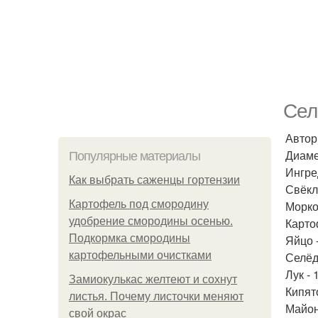
Сел
Автор
Диаме
Популярные материалы
Ингре
Как выбрать саженцы гортензии
Свёкл
Картофель под смородину
Морков
удобрение смородины осенью.
Карто
Подкормка смородины
Яйцо -
картофельными очистками
Селёд
Лук - 
Замиокулькас желтеют и сохнут
Кипят
листья. Почему листочки меняют
Майон
свой окрас