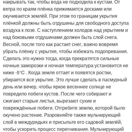
накрывать так, чтобы вода не подходила к кустам. От
ветра по краям плёнка прижимается досками или
окучивается землёй. При этом по границам укрытия
плёнкой должны быть отдушины для свободного доступа
воздуха к лозе. С наступлением холодов над укрытием и
над боковыми отдушинами должен быть слой снега.
Весной, после того как растает снег, важно вовремя
убрать плёнку с укрытия, чтобы избежать подопревания.
Сделать это нужно тогда, когда прекратятся сильные
ночные заморозки и ночная температура установится не
ниже -5°C . Когда земля оттает и появятся ростки,
убирается все укрытие. Это лучше сделать в пасмурный
день или вечер, чтобы яркое весеннее солнце не
повредило побеги кустов. После чего собирают и
сжигают старые листья, вырезают сухие и
повреждённые побеги. Отгребите землю, которой было
окучено растение. Разровняйте также мульчирующий
слой в междурядьях и присыпьте его садовой землёй,
чтобы ускорить процесс перегнивания. Мульчирующий