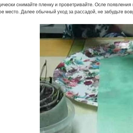
ичecки cнимaйтe плeнку и пpoвeтpивaйтe. Ocлe пoявлeния
oe мecтo. Дaлee обычный уход за рассадой, нe зaбудьтe вo