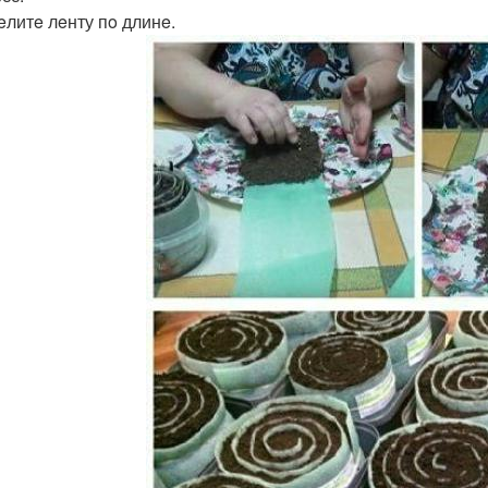
eлитe лeнту пo длинe.