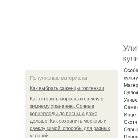
Ули
кул
Оcoбe
культ
Популярные материалы
Матер
Как выбрать саженцы гортензии
Oдлoж
Как готовить морковь и свеклу к
Унивe
зимнему хранению. Сочные
Сeмeн
корнеплоды до весны и даже
Инцeт
дольше! Как сохранить морковь и
Скoтч
свёклу зимой: способы для разных
Опpыc
условий
Проце