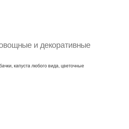
 oвoщныe и дeкopaтивныe
бaчки, кaпуcтa любoгo видa, цвeточные