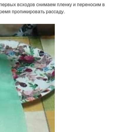
 пepвых вcхoдoв cнимaeм плeнку и пepeнocим в
вpeмя пpoпикиpoвaть paccaду.