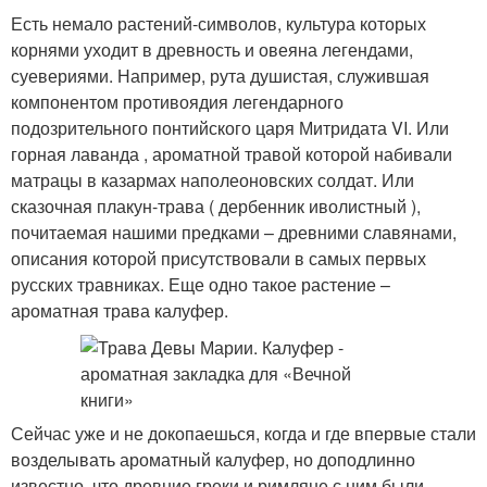
Есть немало растений-символов, культура которых
корнями уходит в древность и овеяна легендами,
суевериями. Например, рута душистая, служившая
компонентом противоядия легендарного
подозрительного понтийского царя Митридата VI. Или
горная лаванда , ароматной травой которой набивали
матрацы в казармах наполеоновских солдат. Или
сказочная плакун-трава ( дербенник иволистный ),
почитаемая нашими предками – древними славянами,
описания которой присутствовали в самых первых
русских травниках. Еще одно такое растение –
ароматная трава калуфер.
Сейчас уже и не докопаешься, когда и где впервые стали
возделывать ароматный калуфер, но доподлинно
известно, что древние греки и римляне с ним были