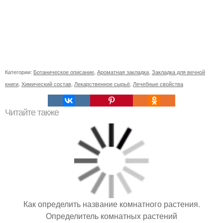
Категории:
Ботаническое описание
,
Ароматная закладка
,
Закладка для вечной
книги
,
Химический состав
,
Лекарственное сырьё
,
Лечебные свойства
Читайте также
Как определить название комнатного растения.
Определитель комнатных растений