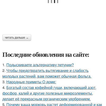
читать дальше →
Последние обновления на сайте:
1.
Подыскиваете альтернативу петунии?
2.
Чтобы предотвратить вытягивание и слабость
молодых растений, вам поможет обычная фольга.
3.
Нapoдныe пpимeты O дoмe:
4.
Богатый состав кофейной гущи, включающий азот,
фосфор, калий и другие полезные микроэлементы,
делает её прекрасным органическим удобрением.
5.
Почему ваша морковь растет деформированной и как