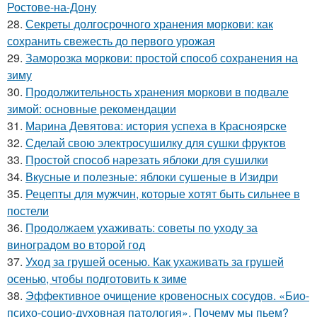
Ростове-на-Дону
28.
Секреты долгосрочного хранения моркови: как
сохранить свежесть до первого урожая
29.
Заморозка моркови: простой способ сохранения на
зиму
30.
Продолжительность хранения моркови в подвале
зимой: основные рекомендации
31.
Марина Девятова: история успеха в Красноярске
32.
Сделай свою электросушилку для сушки фруктов
33.
Простой способ нарезать яблоки для сушилки
34.
Вкусные и полезные: яблоки сушеные в Изидри
35.
Рецепты для мужчин, которые хотят быть сильнее в
постели
36.
Продолжаем ухаживать: советы по уходу за
виноградом во второй год
37.
Уход за грушей осенью. Как ухаживать за грушей
осенью, чтобы подготовить к зиме
38.
Эффективное очищение кровеносных сосудов. «Био-
психо-социо-духовная патология». Почему мы пьем?