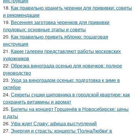
инструкция
18.
Как правильно хранить черенки для прививки: советы
и рекомендации
19.
Весенняя заготовка черенков для прививки
плодовых: основные этапы и советы
20.
Как правильно привить яблоню: пошаговая
инструкция
21.
Какие галереи представляют работы московских
художников
22.
Обрезка винограда осенью для новичков: полное
руководство
23.
Уход за виноградом осенью: подготовка к зиме в
октябре
24.
Секреты сушки шиповника в городской квартире: как
сохранить витамины и аромат
25.
Билеты на концерт Горшенёв в Новосибирске: цены
и даты
26.
Уфа ждет Славу: афиша выступлений
27.
Энергия и страсть: концерты 'ПолнаЛюбви' в