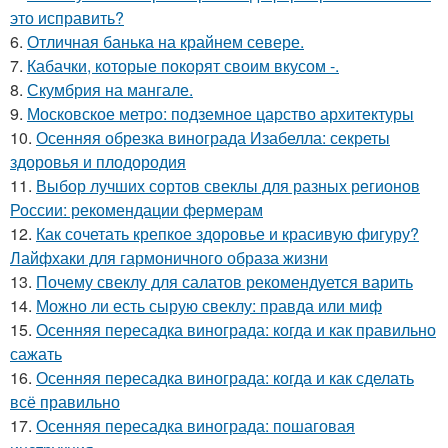
это исправить?
6.
Отличная банька на крайнем севере.
7.
Кабачки, которые покорят своим вкусом -.
8.
Скумбрия на мангале.
9.
Московское метро: подземное царство архитектуры
10.
Осенняя обрезка винограда Изабелла: секреты
здоровья и плодородия
11.
Выбор лучших сортов свеклы для разных регионов
России: рекомендации фермерам
12.
Как сочетать крепкое здоровье и красивую фигуру?
Лайфхаки для гармоничного образа жизни
13.
Почему свеклу для салатов рекомендуется варить
14.
Можно ли есть сырую свеклу: правда или миф
15.
Осенняя пересадка винограда: когда и как правильно
сажать
16.
Осенняя пересадка винограда: когда и как сделать
всё правильно
17.
Осенняя пересадка винограда: пошаговая