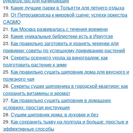
руководство для начинающих
19.
Какие лучшие парки в Тольятти для летнего отдыха
20.
От Петрозаводска к мировой сцене: успехи оркестра
CAGMO
21.
Как Москва развивалась с течения времени
22.
Какие уникальные библиотеки есть в Иркутске
23.
Как правильно заготовить и хранить черенки для
прививки: советы по успешному прививанию растений
24.
Секреты осеннего ухода за виноградом: как
подготовить растение к зиме
25.
Как правильно сушить шиповник дома для вкусного и
полезного чая
26.
Секреты сушки шиповника в городской квартире: как
сохранить витамины и аромат
27.
Как правильно сушить шиповник в домашних
условиях: простая инструкция
28.
Сушим шиповник дома: в духовке и без
29.
Как сохранить тыкву на полгода и больше: простые и
эффективные способы