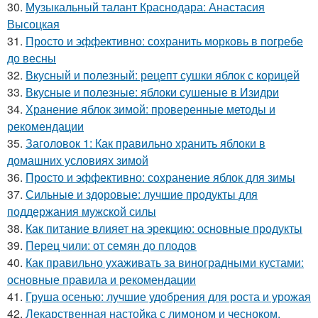
30.
Музыкальный талант Краснодара: Анастасия
Высоцкая
31.
Просто и эффективно: сохранить морковь в погребе
до весны
32.
Вкусный и полезный: рецепт сушки яблок с корицей
33.
Вкусные и полезные: яблоки сушеные в Изидри
34.
Хранение яблок зимой: проверенные методы и
рекомендации
35.
Заголовок 1: Как правильно хранить яблоки в
домашних условиях зимой
36.
Просто и эффективно: сохранение яблок для зимы
37.
Сильные и здоровые: лучшие продукты для
поддержания мужской силы
38.
Как питание влияет на эрекцию: основные продукты
39.
Перец чили: от семян до плодов
40.
Как правильно ухаживать за виноградными кустами:
основные правила и рекомендации
41.
Груша осенью: лучшие удобрения для роста и урожая
42.
Лекарственная настойка с лимоном и чесноком.