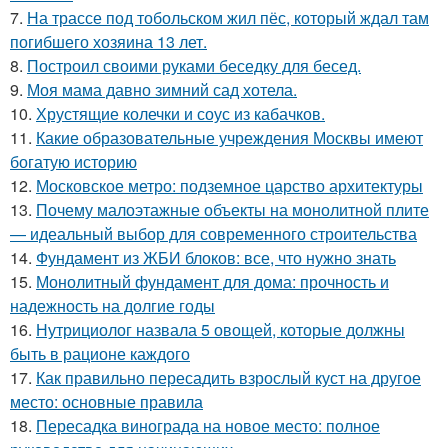
7.
На трассе под тобольском жил пёс, который ждал там
погибшего хозяина 13 лет.
8.
Построил своими руками беседку для бесед.
9.
Моя мама давно зимний сад хотела.
10.
Хрустящие колечки и соус из кабачков.
11.
Какие образовательные учреждения Москвы имеют
богатую историю
12.
Московское метро: подземное царство архитектуры
13.
Почему малоэтажные объекты на монолитной плите
— идеальный выбор для современного строительства
14.
Фундамент из ЖБИ блоков: все, что нужно знать
15.
Монолитный фундамент для дома: прочность и
надежность на долгие годы
16.
Нутрициолог назвала 5 овощей, которые должны
быть в рационе каждого
17.
Как правильно пересадить взрослый куст на другое
место: основные правила
18.
Пересадка винограда на новое место: полное