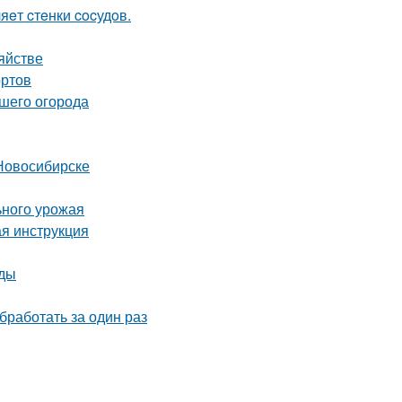
яeт cтeнки cocудoв.
яйстве
ортов
ашего огорода
Новосибирске
ьного урожая
ая инструкция
оды
бработать за один раз