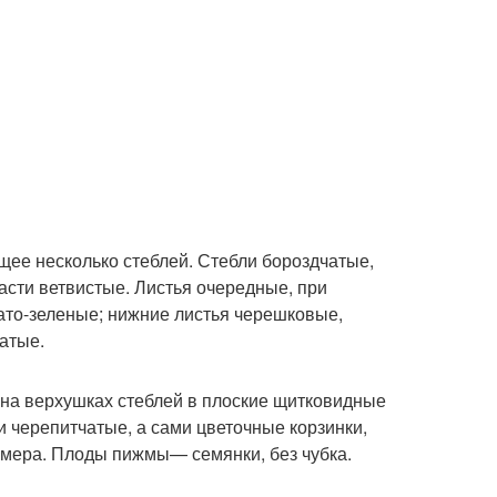
щее несколько стеблей. Стебли бороздчатые,
асти ветвистые. Листья очередные, при
вато-зеленые; нижние листья черешковые,
атые.
на верхушках стеблей в плоские щитковидные
и черепитчатые, а сами цветочные корзинки,
змера. Плоды пижмы— семянки, без чубка.