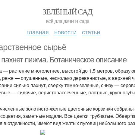
ЗЕЛЁНЫЙ САД
всё для дачи и сада
главная
новости
статьи
арственное сырьё
 пахнет пижма. Ботаническое описание
 — растение многолетнее, высотой до 1,5 метров, образую
, реже — опушенные, несколько деревянистые, в верхней ч
рании сильно пахнут, сверху темно-зеленые, снизу — серо
евые — сидячие, перисторассеченные, плотные, крупнозубч
численные золотисто-желтые цветочные корзинки собраны 
 соцветия, заметные издали. Все цветки трубчатые. Обвертк
я в отдельности, имеют вид желтых пуговиц небольшого ра