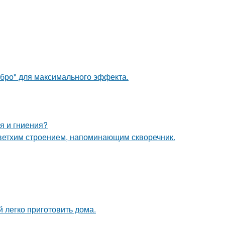
ебро" для максимального эффекта.
я и гниения?
 ветхим строением, напоминающим скворечник.
 легко приготовить дома.