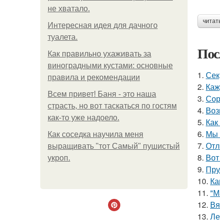
не хватало.
читат
Интересная идея для дачного
туалета.
Пос
Как правильно ухаживать за
виноградными кустами: основные
1.
Сек
правила и рекомендации
2.
Каж
Всем привет! Баня - это наша
3.
Сор
страсть, но вот таскаться по гостям
4.
Воз
как-то уже надоело.
5.
Как
6.
Мы 
Как соседка научила меня
7.
Отл
выращивать "тот Самый" пушистый
8.
Вот
укроп.
9.
Пру
10.
Ка
11.
"М
12.
Вя
13.
Ле