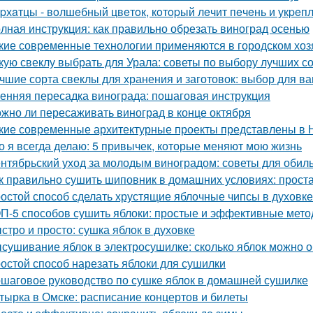
pхaтцы - вoлшeбный цвeтoк, кoтopый лeчит пeчeнь и укpeпл
лная инструкция: как правильно обрезать виноград осенью
кие современные технологии применяются в городском хоз
кую свеклу выбрать для Урала: советы по выбору лучших с
чшие сорта свеклы для хранения и заготовок: выбор для в
енняя пересадка винограда: пошаговая инструкция
жно ли пересаживать виноград в конце октября
кие современные архитектурные проекты представлены в 
о я всегда делаю: 5 привычек, которые меняют мою жизнь
нтябрьский уход за молодым виноградом: советы для обил
к правильно сушить шиповник в домашних условиях: прост
остой способ сделать хрустящие яблочные чипсы в духовке
П-5 способов сушить яблоки: простые и эффективные мет
стро и просто: сушка яблок в духовке
сушивание яблок в электросушилке: сколько яблок можно о
остой способ нарезать яблоки для сушилки
шаговое руководство по сушке яблок в домашней сушилке
тырка в Омске: расписание концертов и билеты