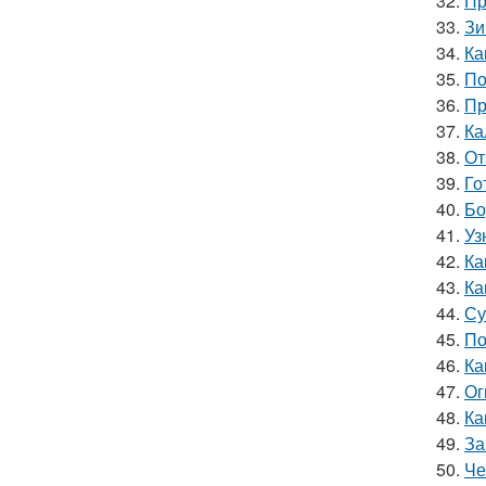
32.
Пр
33.
Зи
34.
Ка
35.
По
36.
Пр
37.
Ка
38.
От
39.
Го
40.
Бо
41.
Уз
42.
Ка
43.
Ка
44.
Су
45.
По
46.
Ка
47.
Ог
48.
Ка
49.
За
50.
Че