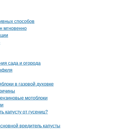
ивных способов
ин мгновенно
ации
о
ния сада и огорода
тофеля
блоки в газовой духовке
причины
 бензиновые мотоблоки
ми
ь капусту от гусениц?
 основной вредитель капусты