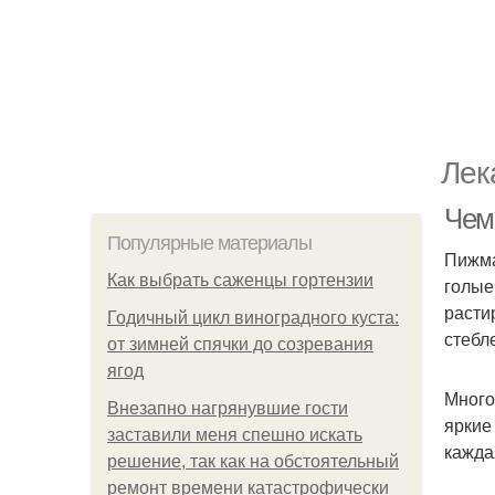
Лек
Чем
Популярные материалы
Пижма
Как выбрать саженцы гортензии
голые
расти
Годичный цикл виноградного куста:
стебл
от зимней спячки до созревания
ягод
Много
Внезапно нагрянувшие гости
яркие
заставили меня спешно искать
кажда
решение, так как на обстоятельный
ремонт времени катастрофически