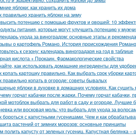
осто и эффективно: сохранить яблоки до зимы
мние яблоки: как хранить их дома
к правильно хранить яблоки на зиму
высить потенцию с помощью фруктов и овощей: 10 эффект
одукты питания, которые могут улучшить потенцию у мужч
лендарь ухода за виноградом: основные этапы и рекоменд
зывы о картофель Романо. История происхождения Роман
товьтесь к сезону: календарь виноградаря на год в таблице
рная кислота + Прокаин. Фармакологические свойства
найте, как использовать домашние ингредиенты для удобре
к копать картошку правильно. Как выбрать срок уборки кар
к правильно копать в огороде: советы бывалых
шеные яблоки в духовке в домашних условиях. Как сушить я
чему горчат кабачки после жарки. Почему горчат кабачки, 
кой мотоблок выбрать для работ в саду и огороде. Лучшие
невка или восковая моль: что выбрать для ухода за волоса
к бороться с капустными гусеницами. Чем и как обрабатыват
щита растений от зимних морозов: основные принципы
м полить капусту от зеленых гусениц. Капустная белянка –