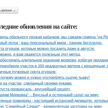
ь дальше →
ледние обновления на сайте:
реты обильного урожая кабачков: мы сажаем семена "на Р
дый лоток - ваш персональный мини - парник бесплатно.
та огурцов, которые можно посадить даже в августе.
можно, и вам окажется полезным этот метод.
 обеспечить длительное хранение моркови, избегая увядани
приобрели участок в 350 квадратных метров с крошечным,
ичные пучковые сорта огурцов:
 почему можно и нужно употреблять сырую тыкву!
д на участке, сделанный своими руками.
пуста провансаль - вкуснейший рецепт.
адам Морковка" -. Вкусный и остренький салат на зиму.
леные помидоры - настоящий испанский деликатес, который
чо "Семейный Секрет" - великолепная заготовка на зиму.