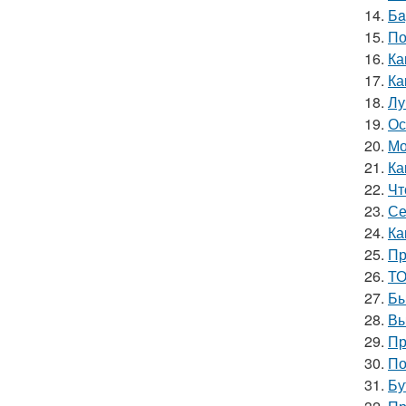
14.
Бa
15.
По
16.
Ка
17.
Ка
18.
Лу
19.
Ос
20.
Мо
21.
Ка
22.
Чт
23.
Се
24.
Ка
25.
Пр
26.
ТО
27.
Бы
28.
Вы
29.
Пр
30.
По
31.
Бу