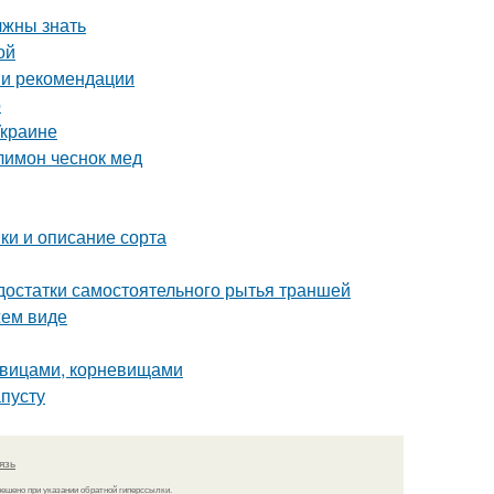
лжны знать
ой
 и рекомендации
о
Украине
лимон чеснок мед
ки и описание сорта
достатки самостоятельного рытья траншей
жем виде
ковицами, корневищами
апусту
язь
решено при указании обратной гиперссылки.