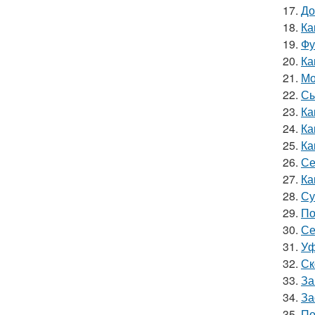
17.
До
18.
Ка
19.
Фу
20.
Ка
21.
Мо
22.
Сы
23.
Ка
24.
Ка
25.
Ка
26.
Се
27.
Ка
28.
Су
29.
По
30.
Се
31.
Уф
32.
Ск
33.
За
34.
За
35.
По