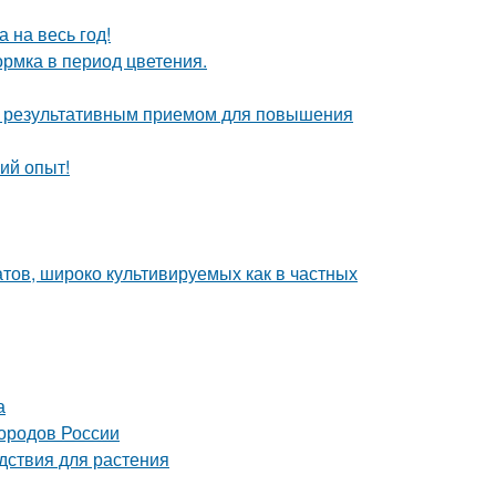
 на весь год!
рмка в период цветения.
но результативным приемом для повышения
ий опыт!
тов, широко культивируемых как в частных
а
городов России
дствия для растения