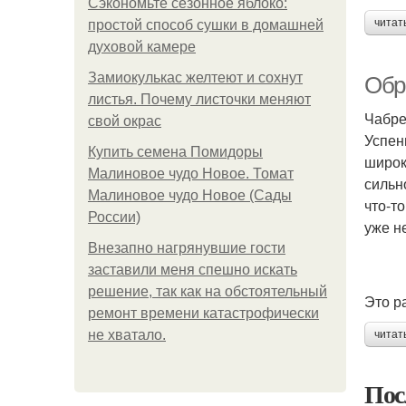
Сэкономьте сезонное яблоко:
читат
простой способ сушки в домашней
духовой камере
Замиокулькас желтеют и сохнут
Обр
листья. Почему листочки меняют
Чабре
свой окрас
Успен
Купить семена Помидоры
широк
Малиновое чудо Новое. Томат
сильн
Малиновое чудо Новое (Сады
что-т
России)
уже н
Внезапно нагрянувшие гости
заставили меня спешно искать
решение, так как на обстоятельный
Это р
ремонт времени катастрофически
не хватало.
читат
Пос