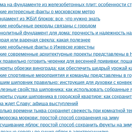
ма на фундаменте из железобетонных плит: особенности ст
кие интересные факты о московском метро
ндамент из ЖБИ блоков: все, что нужно знать
кие необычные рекорды связаны с городом
нолитный фундамент для дома: прочность и надежность на
рая или вареная свекла: какая полезнее
кие необычные факты о Ижевске известны
кие современные архитектурные проекты представлены в 
к правильно готовить черенки для весенней прививки: пош
креты обрезки винограда: как обеспечить щедрый урожай к
кие спортивные мероприятия и команды представлены в г
шим шиповник правильно: инструкция для духовки с конве
лезные свойства шиповника: как использовать собранные 
креты сушки шиповника в городской квартире: как сохрани
а ждет Славу: афиша выступлений
олько времени тыква сохраняет свежесть при комнатной т
морозка моркови: простой способ сохранения на зиму
сушивание яблок: простой способ сохранить фрукты на зим
лезные советы по сушке яблок в электросушилке