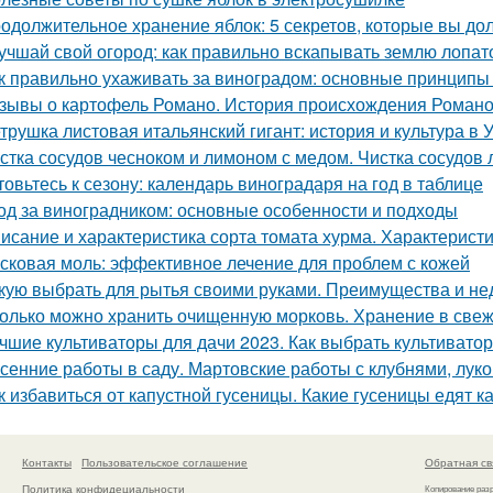
одолжительное хранение яблок: 5 секретов, которые вы до
учшай свой огород: как правильно вскапывать землю лопат
к правильно ухаживать за виноградом: основные принципы
зывы о картофель Романо. История происхождения Роман
трушка листовая итальянский гигант: история и культура в 
стка сосудов чесноком и лимоном с медом. Чистка сосудов 
товьтесь к сезону: календарь виноградаря на год в таблице
од за виноградником: основные особенности и подходы
исание и характеристика сорта томата хурма. Характеристи
сковая моль: эффективное лечение для проблем с кожей
кую выбрать для рытья своими руками. Преимущества и не
олько можно хранить очищенную морковь. Хранение в све
чшие культиваторы для дачи 2023. Как выбрать культиватор
сенние работы в саду. Мартовские работы с клубнями, лу
к избавиться от капустной гусеницы. Какие гусеницы едят к
Контакты
Пользовательское соглашение
Обратная св
Политика конфидециальности
Копирование раз