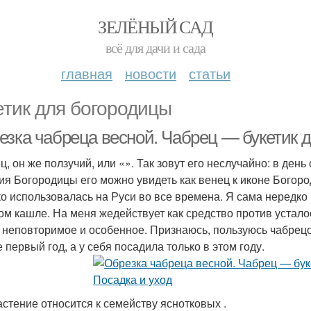
ЗЕЛЁНЫЙ САД
всё для дачи и сада
главная
новости
статьи
етик для богородицы
езка чабреца весной. Чабрец — букетик д
ц, он же ползучий, или «». Так зовут его неслучайно: в ден
ия Богородицы его можно увидеть как венец к иконе Богор
о использовалась на Руси во все времена. Я сама нередко
ом кашле. На меня жедействует как средство против устало
о неповторимое и особенное. Признаюсь, пользуюсь чабрец
е первый год, а у себя посадила только в этом году.
астение относится к семейству яснотковых .