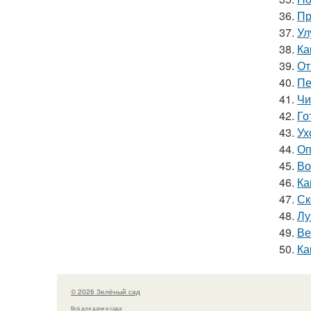
36.
Пр
37.
Ул
38.
Ка
39.
От
40.
Пе
41.
Чи
42.
Го
43.
Ух
44.
Оп
45.
Во
46.
Ка
47.
Ск
48.
Лу
49.
Ве
50.
Ка
© 2026 Зелёный сад
Всё для дачи и сада