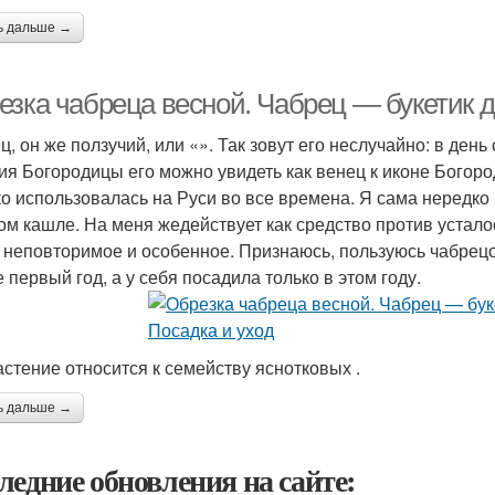
ь дальше →
езка чабреца весной. Чабрец — букетик д
ц, он же ползучий, или «». Так зовут его неслучайно: в ден
ия Богородицы его можно увидеть как венец к иконе Богор
о использовалась на Руси во все времена. Я сама нередко
ом кашле. На меня жедействует как средство против устало
о неповторимое и особенное. Признаюсь, пользуюсь чабрец
е первый год, а у себя посадила только в этом году.
астение относится к семейству яснотковых .
ь дальше →
ледние обновления на сайте: