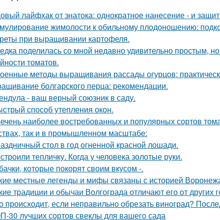
овый лайфхак от знатока: однократное нанесение - и защита
мулирование жимолости к обильному плодоношению: подко
реты при выращивании картофеля.
едка поделилась со мной недавно удивительно простым, 
йности томатов.
оенные методы выращивания рассады огурцов: практическ
ащивание болгарского перца: рекомендации.
ендула - ваш верный союзник в саду.
стрый способ утепления окон.
ечень наиболее востребованных и популярных сортов тома
ствах, так и в промышленном масштабе:
аздничный стол в год огненной красной лошади.
строили тепличку. Когда у человека золотые руки.
бачки, которые покорят своим вкусом -.
кие местные легенды и мифы связаны с историей Воронеж
кие традиции и обычаи Волгограда отличают его от других 
о происходит, если неправильно обрезать виноград? После
П-30 лучших сортов свеклы для вашего сада