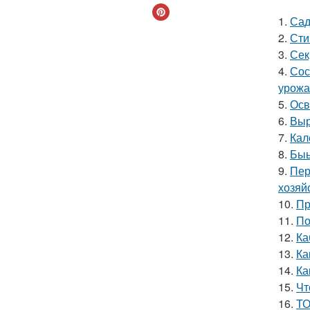
1.
Сад
2.
Сти
3.
Сек
4.
Сос
урожа
5.
Осв
6.
Выр
7.
Кал
8.
Быы
9.
Пер
хозяй
10.
Пр
11.
По
12.
Ка
13.
Ка
14.
Ка
15.
Чт
16.
ТО