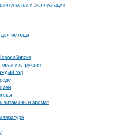
роительства и эксплуатации
 долгие годы
Новосибирске
аговая инструкция
аждый год
ороде
кцией
ягоды
ть витамины и аромат
емпературе
у