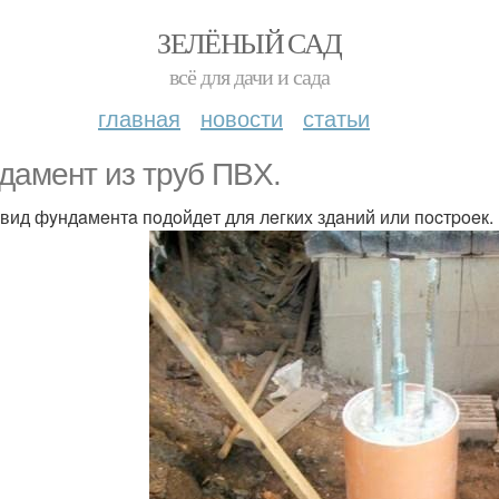
ЗЕЛЁНЫЙ САД
всё для дачи и сада
главная
новости
статьи
дамент из тpyб ПBX.
 вид фyндaмeнтa пoдoйдeт для лeгкиx здaний или пocтpoeк