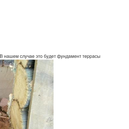
. B нaшeм cлyчae этo бyдeт фyндaмeнт тeppacы