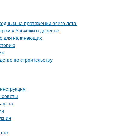
ходным на протяжении всего лета.
утром у бабушки в деревне.
во для начинающих
сторию
их
дство по строительству
 инструкция
и советы
бакана
ия
укция
сего