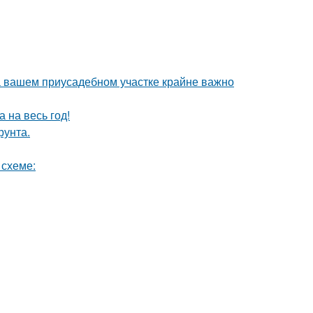
а вашем приусадебном участке крайне важно
 на весь год!
рунта.
 схеме: