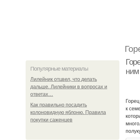
Гор
Горе
Популярные материалы
ним
Лилейник отцвел, что делать
дальше. Лилейники в вопросах и
ответах…
Горец
Как правильно посадить
к сем
колоновидную яблоню. Правила
котор
покупки саженцев
много
полук