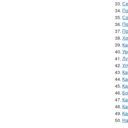
33.
Се
34.
По
35.
Со
36.
Пр
37.
Пр
38.
Хр
39.
Ка
40.
Ур
41.
Лу
42.
Ул
43.
Ка
44.
Ка
45.
Ка
46.
Бо
47.
Ка
48.
Ка
49.
Ка
50.
На