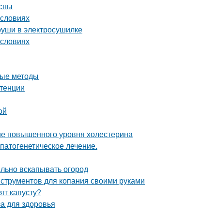
есны
условиях
груши в электросушилке
условиях
ные методы
отенции
ой
ние повышенного уровня холестерина
патогенетическое лечение.
ильно вскапывать огород
нструментов для копания своими руками
ят капусту?
за для здоровья