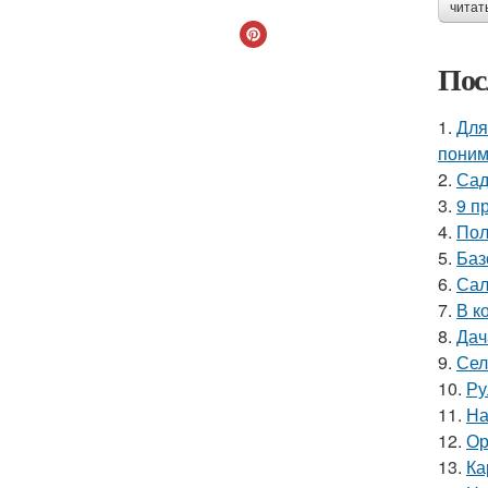
читат
Пос
1.
Для
поним
2.
Сад
3.
9 п
4.
Пол
5.
Баз
6.
Сал
7.
В к
8.
Дач
9.
Сел
10.
Ру
11.
На
12.
Ор
13.
Ка