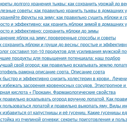
креты долгого хранения тыквы: как сохранить урожай до в
лезные советы: как правильно хранить тыквы в домашних 
храняйте фрукты на зиму: как правильно сушить яблоки и 
осто и эффективно: как хранить яблоки зимой в домашних 
осто и эффективно: сохранить яблоки до зимы
анение яблок на зиму: проверенные способы и советы
к сохранить яблоки и груши до весны: простые и эффектив
олог составил топ-10 продуктов для усиливания мужской п
чшие продукты для повышения потенциала: наш подбор
учшай свой огород: как правильно вскапывать землю лопат
ртофель рамона описание сорта. Описание сорта
к быстро и эффективно снизить холестерин в крови.. Лече
к избежать засорения кровеносных сосудов. Этиотропное и 
рная кислота + Прокаин. Фармакологические свойства
к правильно вскапывать огород вручную лопатой. Как прав
к пользоваться лопатой и правильно выкопать яму. Виды и
к избавиться от капустницы и её гусениц. Какие гусеницы ед
стойка из пчелиной огневки: секреты приготовления и поль