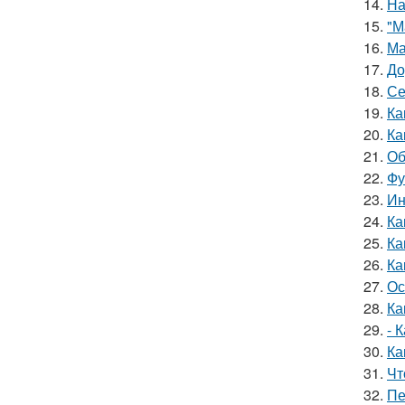
14.
На
15.
"М
16.
Ма
17.
До
18.
Се
19.
Ка
20.
Ка
21.
Об
22.
Фу
23.
Ин
24.
Ка
25.
Ка
26.
Ка
27.
Ос
28.
Ка
29.
- 
30.
Ка
31.
Чт
32.
Пе