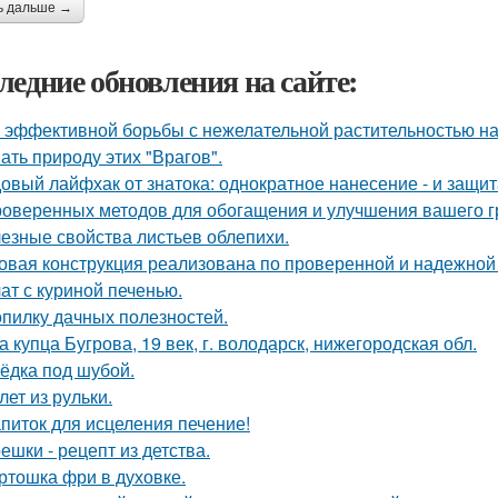
ь дальше →
ледние обновления на сайте:
 эффективной борьбы с нежелательной растительностью н
ать природу этих "Врагов".
овый лайфхак от знатока: однократное нанесение - и защита
роверенных методов для обогащения и улучшения вашего г
езные свойства листьев облепихи.
овая конструкция реализована по проверенной и надежной
ат с куриной печенью.
опилку дачных полезностей.
а купца Бугрова, 19 век, г. володарск, нижегородская обл.
ёдка под шубой.
лет из рульки.
питок для исцеления печение!
ешки - рецепт из детства.
ртошка фри в духовке.