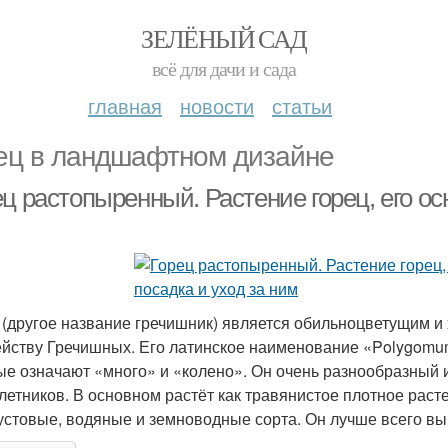
ЗЕЛЁНЫЙ САД
всё для дачи и сада
главная
новости
статьи
ец в ландшафтном дизайне
ц растопыренный. Растение горец, его ос
 (другое название гречишник) является обильноцветущим и
ейству Гречишных. Его латинское наименование «Polygomum»
ые означают «много» и «колено». Он очень разнообразный и 
летников. В основном растёт как травянистое плотное раст
устовые, водяные и земноводные сорта. Он лучше всего в