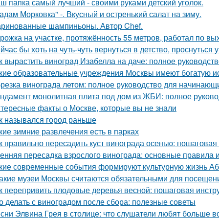
ш папка самый лучший - своими руками детский уголок.
адам Морковка" -. Вкусный и остренький салат на зиму.
ринованные шампиньоны. Автор Chef.
рожка на участке, протяжённость 55 метров, работал по вы
йчас бы хоть на чуть-чуть вернуться в детство, проснуться 
к вырастить виноград Изабелла на даче: полное руководст
кие образовательные учреждения Москвы имеют богатую и
резка винограда летом: полное руководство для начинающ
ндамент монолитная плита под дом из ЖБИ: полное руково
тересные факты о Москве, которые вы не знали
к назывался город раньше
кие зимние развлечения есть в парках
к правильно пересадить куст винограда осенью: пошаговая
енняя пересадка взрослого винограда: основные правила 
кие современные события формируют культурную жизнь А
Какие музеи Москвы считаются обязательными для посещен
к перепривить плодовые деревья весной: пошаговая инстр
о делать с виноградом после сбора: полезные советы
сни Элвина Грея в столице: что слушатели любят больше в