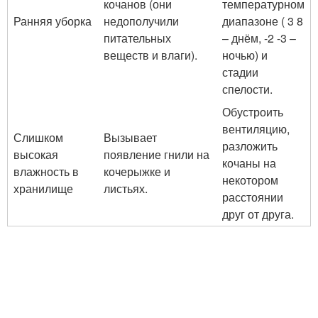
кочанов (они
температурном
Ранняя уборка
недополучили
диапазоне ( 3 8
питательных
– днём, -2 -3 –
веществ и влаги).
ночью) и
стадии
спелости.
Обустроить
вентиляцию,
Слишком
Вызывает
разложить
высокая
появление гнили на
кочаны на
влажность в
кочерыжке и
некотором
хранилище
листьях.
расстоянии
друг от друга.