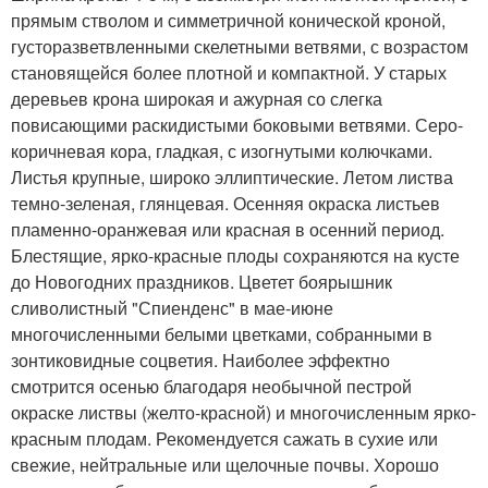
прямым стволом и симметричной конической кроной,
густоразветвленными скелетными ветвями, с возрастом
становящейся более плотной и компактной. У старых
деревьев крона широкая и ажурная со слегка
повисающими раскидистыми боковыми ветвями. Серо-
коричневая кора, гладкая, с изогнутыми колючками.
Листья крупные, широко эллиптические. Летом листва
темно-зеленая, глянцевая. Осенняя окраска листьев
пламенно-оранжевая или красная в осенний период.
Блестящие, ярко-красные плоды сохраняются на кусте
до Новогодних праздников. Цветет боярышник
сливолистный "Спиенденс" в мае-июне
многочисленными белыми цветками, собранными в
зонтиковидные соцветия. Наиболее эффектно
смотрится осенью благодаря необычной пестрой
окраске листвы (желто-красной) и многочисленным ярко-
красным плодам. Рекомендуется сажать в сухие или
свежие, нейтральные или щелочные почвы. Хорошо