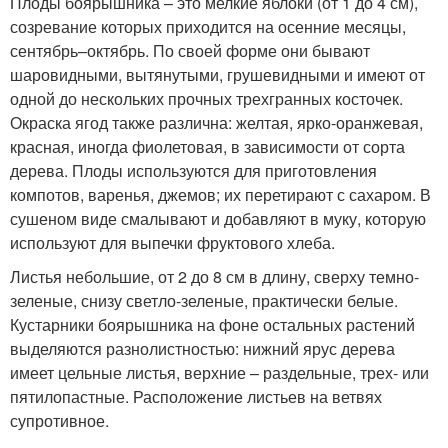
Плоды боярышника – это мелкие яблоки (от 1 до 4 см),
созревание которых приходится на осенние месяцы,
сентябрь–октябрь. По своей форме они бывают
шаровидными, вытянутыми, грушевидными и имеют от
одной до нескольких прочных трехгранных косточек.
Окраска ягод также различна: желтая, ярко-оранжевая,
красная, иногда фиолетовая, в зависимости от сорта
дерева. Плоды используются для приготовления
компотов, варенья, джемов; их перетирают с сахаром. В
сушеном виде смалывают и добавляют в муку, которую
используют для выпечки фруктового хлеба.
Листья небольшие, от 2 до 8 см в длину, сверху темно-
зеленые, снизу светло-зеленые, практически белые.
Кустарники боярышника на фоне остальных растений
выделяются разнолистностью: нижний ярус дерева
имеет цельные листья, верхние – раздельные, трех- или
пятилопастные. Расположение листьев на ветвях
супротивное.