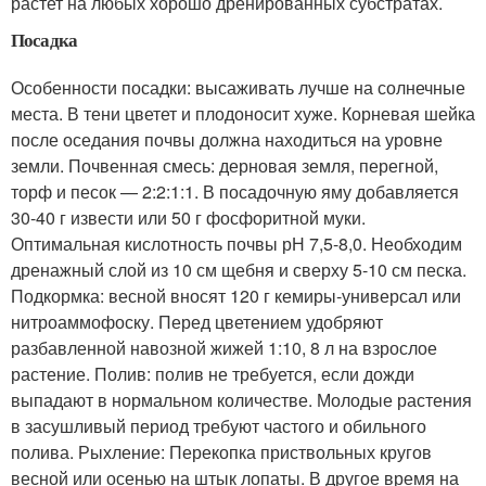
растет на любых хорошо дренированных субстратах.
Посадка
Особенности посадки: высаживать лучше на солнечные
места. В тени цветет и плодоносит хуже. Корневая шейка
после оседания почвы должна находиться на уровне
земли. Почвенная смесь: дерновая земля, перегной,
торф и песок — 2:2:1:1. В посадочную яму добавляется
30-40 г извести или 50 г фосфоритной муки.
Оптимальная кислотность почвы рН 7,5-8,0. Необходим
дренажный слой из 10 см щебня и сверху 5-10 см песка.
Подкормка: весной вносят 120 г кемиры-универсал или
нитроаммофоску. Перед цветением удобряют
разбавленной навозной жижей 1:10, 8 л на взрослое
растение. Полив: полив не требуется, если дожди
выпадают в нормальном количестве. Молодые растения
в засушливый период требуют частого и обильного
полива. Рыхление: Перекопка приствольных кругов
весной или осенью на штык лопаты. В другое время на