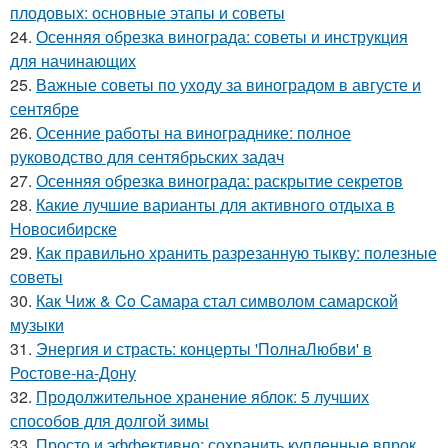
плодовых: основные этапы и советы
24.
Осенняя обрезка винограда: советы и инструкция
для начинающих
25.
Важные советы по уходу за виноградом в августе и
сентябре
26.
Осенние работы на винограднике: полное
руководство для сентябрьских задач
27.
Осенняя обрезка винограда: раскрытие секретов
28.
Какие лучшие варианты для активного отдыха в
Новосибирске
29.
Как правильно хранить разрезанную тыкву: полезные
советы
30.
Как Чиж & Co Самара стал символом самарской
музыки
31.
Энергия и страсть: концерты 'ПолнаЛюбви' в
Ростове-на-Дону
32.
Продолжительное хранение яблок: 5 лучших
способов для долгой зимы
33.
Просто и эффективно: сохранить купленные впрок