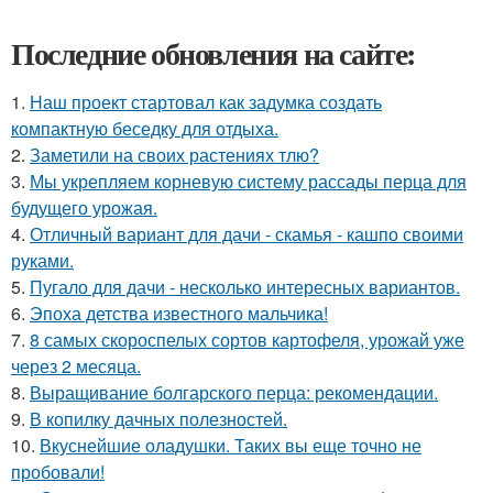
Последние обновления на сайте:
1.
Наш проект стартовал как задумка создать
компактную беседку для отдыха.
2.
Заметили на своих растениях тлю?
3.
Мы укрепляем корневую систему рассады перца для
будущего урожая.
4.
Отличный вариант для дачи - скамья - кашпо своими
руками.
5.
Пугало для дачи - несколько интересных вариантов.
6.
Эпоха детства известного мальчика!
7.
8 самых скороспелых сортов картофеля, урожай уже
через 2 месяца.
8.
Выращивание болгарского перца: рекомендации.
9.
В копилку дачных полезностей.
10.
Вкуснейшие оладушки. Таких вы еще точно не
пробовали!