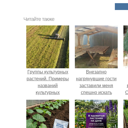
Читайте также
Группы культурных
Внезапно
растений. Примеры
нагрянувшие гости
названий
заставили меня
культурных
спешно искать
С
растений
решение, так как на
обстоятельный
ремонт времени
катастрофически не
хватало.