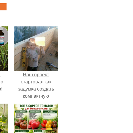
ш
Наш проект
го
стартовал как
!
задумка создать
компактную
беседку для
отдыха.