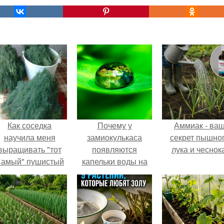
Как соседка
Почему у
Аммиак - ва
научила меня
замиокулькаса
секрет пышно
выращивать "тот
появляются
лука и чеснока
амый" пушистый
капельки воды на
укроп.
листьях. Капельки
на листьях у
замиокулькаса:
причины явления и
способы