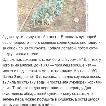
3 дня спустя: луку хоть бы хны… Выкопать лук-порей
было непросто — его мощные корни буквально тащили
за собой по 30 см грунта. Копала лопатой, потом сутки
подсушивала в тени.
Однако как сохранить такой богатый урожай? Для тех, у
кого зима мягкая, до -10ºC — проблем вообще нет —
может и под снегом зимовать на грядке. А у нас -30ºС…
Взяла 2 ведра по 10 л, насыпала на дно крупный песок,
вылила по стакану воды и поставила лук-порей корнями
вниз. Тяжёлые ведра перетащила на веранду.Для
счастливых обладателей сушилок могу сказать, что
зелень пера можно посушить в сушилке, а оставшуюся
часть уже складывать в вёдра.