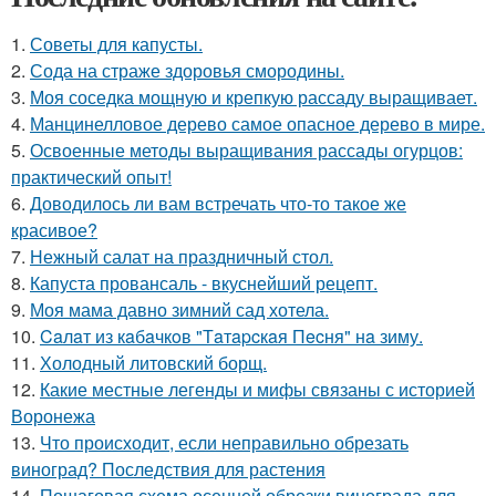
1.
Советы для капусты.
2.
Сода на страже здоровья смородины.
3.
Моя соседка мощную и крепкую рассаду выращивает.
4.
Манцинелловое дерево самое опасное дерево в мире.
5.
Освоенные методы выращивания рассады огурцов:
практический опыт!
6.
Доводилось ли вам встречать что-то такое же
красивое?
7.
Нежный салат на праздничный стол.
8.
Капуста провансаль - вкуснейший рецепт.
9.
Моя мама давно зимний сад хотела.
10.
Caлaт из кaбaчкoв "Тaтapcкaя Пecня" нa зиму.
11.
Холодный литовский борщ.
12.
Какие местные легенды и мифы связаны с историей
Воронежа
13.
Что происходит, если неправильно обрезать
виноград? Последствия для растения
14.
Пошаговая схема осенней обрезки винограда для