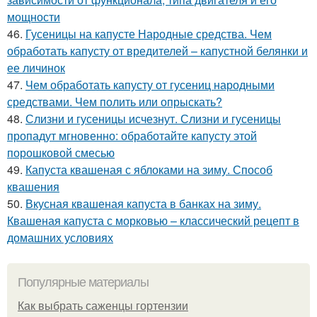
мощности
46.
Гусеницы на капусте Народные средства. Чем
обработать капусту от вредителей – капустной белянки и
ее личинок
47.
Чем обработать капусту от гусениц народными
средствами. Чем полить или опрыскать?
48.
Слизни и гусеницы исчезнут. Слизни и гусеницы
пропадут мгновенно: обработайте капусту этой
порошковой смесью
49.
Капуста квашеная с яблоками на зиму. Способ
квашения
50.
Вкусная квашеная капуста в банках на зиму.
Квашеная капуста с морковью – классический рецепт в
домашних условиях
Популярные материалы
Как выбрать саженцы гортензии