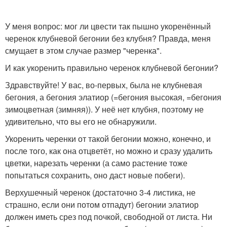
У меня вопрос: мог ли цвести так пышно укоренённый
черенок клубневой бегонии без клубня? Правда, меня
смущает в этом случае размер "черенка".
И как укоренить правильно черенок клубневой бегонии?
Здравствуйте! У вас, во-первых, была не клубневая
бегония, а бегония элатиор (=бегония высокая, =бегония
зимоцветная (зимняя)). У неё нет клубня, поэтому не
удивительно, что вы его не обнаружили.
Укоренить черенки от такой бегонии можно, конечно, и
после того, как она отцветёт, но можно и сразу удалить
цветки, нарезать черенки (а само растение тоже
попытаться сохранить, оно даст новые побеги).
Верхушечный черенок (достаточно 3-4 листика, не
страшно, если они потом отпадут) бегонии элатиор
должен иметь срез под почкой, свободной от листа. Ни