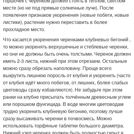
горшочек с черенком должен стоять в тёплом, светлом
месте (но не под прямые солнечные лучи). После
появления признаков укоренения (новые побеги, новые
листики), растение нужно переставить в более
прохладное место.
Что касается укоренения черенками клубневых бегоний ,
то можно укоренять верхушечные и стеблевые черенки,
но они не должны быть очень толстыми. Черенок должен
иметь 2-3 листа, нижний при этом отрезаем. Остальные
можно сразу обрезать наполовину. Проще всего
выкрутить лишнюю поросль от клубня и укоренить (часто
от клубня идёт много побегов, от лишних, более слабых
цветоводы сразу избавляются). Не забудьте при этом
ранки на клубне присыпать толчённым древесным углем
или порошком фунгицида. В воде многим цветоводам
трудно укоренить клубневую бегонию, поэтому лучше
сразу высаживать черенки в почвосмесь. Можно
использовать торфяные таблетки большого диаметра.
Нижний узел черенка должен быть полностью скрыт в