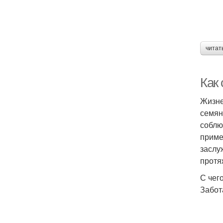
читат
Как
Жизне
семян
соблю
приме
заслу
протя
С чег
Забот