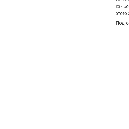
как б
этого
Подго