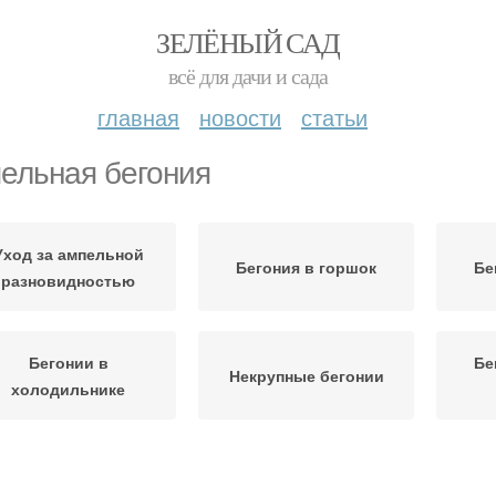
ЗЕЛЁНЫЙ САД
всё для дачи и сада
главная
новости
статьи
ельная бегония
Уход за ампельной
Бегония в горшок
Бе
разновидностью
Бегонии в
Бе
Некрупные бегонии
холодильнике
Уход за домашней
Бегония на зиму
Ам