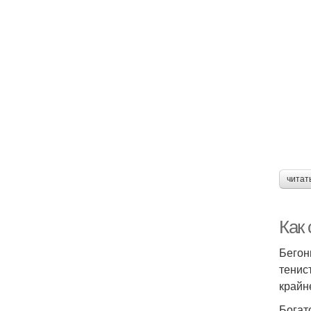
читат
Как 
Бегон
тенис
крайн
Богат