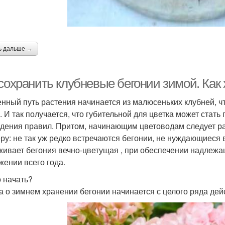
ь дальше →
 сохранить клубневые бегонии зимой. Как
нный путь растения начинается из малюсеньких клубней, ч
. И так получается, что губительной для цветка может стать
дения правил. Притом, начинающим цветоводам следует раз
ру: не так уж редко встречаются бегонии, не нуждающиеся 
живает бегония вечно-цветущая , при обеспечении надлежа
жении всего года.
о начать?
а о зимнем хранении бегонии начинается с целого ряда дей