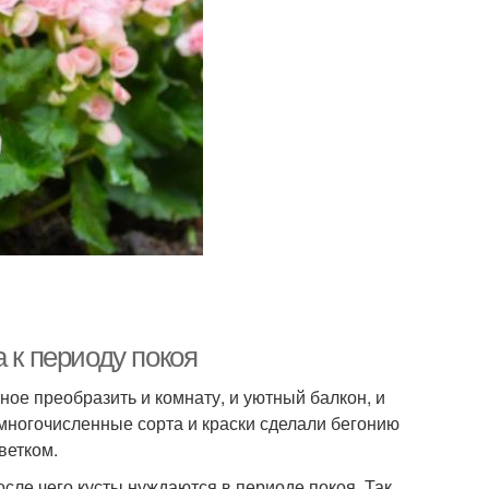
 к периоду покоя
ое преобразить и комнату, и уютный балкон, и
 многочисленные сорта и краски сделали бегонию
ветком.
осле чего кусты нуждаются в периоде покоя. Так