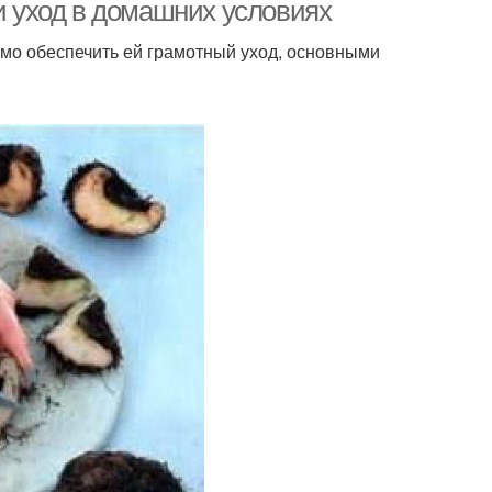
условиях
 и уход в домашних условиях
имо обеспечить ей грамотный уход, основными
онии в феврале