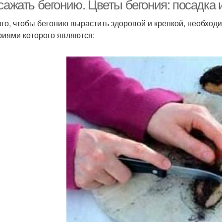
бегонией
 сажать бегонию. Цветы бегония: посадка
ого, чтобы бегонию вырастить здоровой и крепкой, необход
риями которого являются:
Бегонии для открытого
Взрослая бегония
Бег
грунта