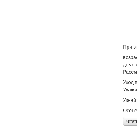
При э
возра
доме 
Рассм
Уход 
Ухажи
Узнай
Особе
читат