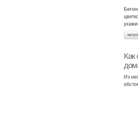
Бегон
цветк
ухажи
читат
Как
дом
Из не
обсто