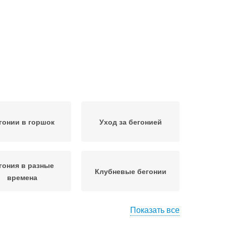
гонии в горшок
Уход за бегонией
гония в разные
Клубневые бегонии
времена
Показать все
Бегонии в домашних
пельная серия