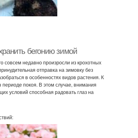
 хранить бегонию зимой
то совсем недавно произросли из крохотных
 принудительная отправка на зимовку без
обраться в особенностях видов растения. К
в периоде покоя. В этом случае, внимания
щих условий способная радовать глаз на
ствий: