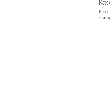
Как
Для т
крите