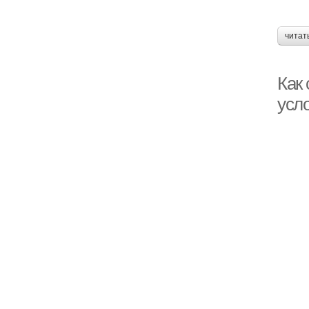
читат
Как
усл