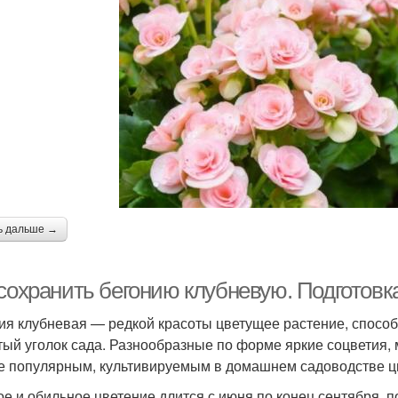
ь дальше →
сохранить бегонию клубневую. Подготовка
ия клубневая — редкой красоты цветущее растение, способн
тый уголок сада. Разнообразные по форме яркие соцветия,
е популярным, культивируемым в домашнем садоводстве ц
ое и обильное цветение длится с июня по конец сентября, п