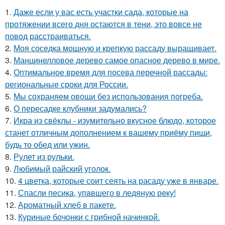
1.
Даже если у вас есть участки сада, которые на
протяжении всего дня остаются в тени, это вовсе не
повод расстраиваться.
2.
Моя соседка мощную и крепкую рассаду выращивает.
3.
Манцинелловое дерево самое опасное дерево в мире.
4.
Оптимальное время для посева перечной рассады:
региональные сроки для России.
5.
Мы сохраняем овощи без использования погреба.
6.
О пересадке клубники задумались?
7.
Икра из свёклы - изумительно вкусное блюдо, которое
станет отличным дополнением к вашему приёму пищи,
будь то обед или ужин.
8.
Рулет из рульки.
9.
Любимый райский уголок.
10.
4 цветка, которые соит сеять на расаду уже в январе.
11.
Спасли песика, упaвшего в ледяную рeку!
12.
Ароматный хлеб в пакете.
13.
Куриные бочонки с грибной начинкой.