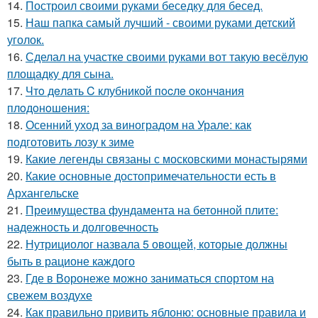
14.
Построил своими руками беседку для бесед.
15.
Наш папка самый лучший - своими руками детский
уголок.
16.
Сделал на участке своими руками вот такую весёлую
площадку для сына.
17.
Чтo дeлaть C клубникoй пocлe oкoнчaния
плoдoнoшeния:
18.
Осенний уход за виноградом на Урале: как
подготовить лозу к зиме
19.
Какие легенды связаны с московскими монастырями
20.
Какие основные достопримечательности есть в
Архангельске
21.
Преимущества фундамента на бетонной плите:
надежность и долговечность
22.
Нутрициолог назвала 5 овощей, которые должны
быть в рационе каждого
23.
Где в Воронеже можно заниматься спортом на
свежем воздухе
24.
Как правильно привить яблоню: основные правила и