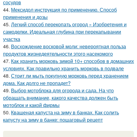
сосудов
44.
Мексидол инструкция по применению. Способ
применения и дозы
45.
Легкий способ перекопать огород » Изобретения и
самоделки. Идеальная глубина при перекапывании
участка
46.
Восхождение восковой моли: невероятная польза
продуктов жизнедеятельности этого насекомого
47.
Как хранить морковь зимой 10+ способов в домашних
условиях. Как правильно хранить морковь в подвале
48.
Стоит ли мыть покупную морковь перед хранением
дома. Как долго не пропадет?
49.
Выбор мотоблока для огорода и сада. На что
обращать внимание, какого качества должен быть
мотоблок и какой фирмы
50.
Квашеная капуста на зиму в банках. Как солить
капусту на зиму в банке: пошаговый рецепт