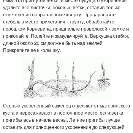
ямку. На пригнутой ветке, в месте будущего укоренения
удалите все листочки, боковые ветки, оставив только
ответвления направленные кверху. Процарапайте
стебель в месте прилегания к грунту, обработайте
порошком Корневина, пришпильте проволокой к земле и
прикопайте. Полейте и замульчируйте. Верхушка стебля,
длиной около 20 см должна быть над землей.
Прикрепите ее к колышку.
Осенью укорененный саженец отделяют от материнского
куста и пересаживают в постоянное место, если ветка
пригибалась в начале весны. Летние пригибы лучше
оставить для полноценного укоренения до следующей