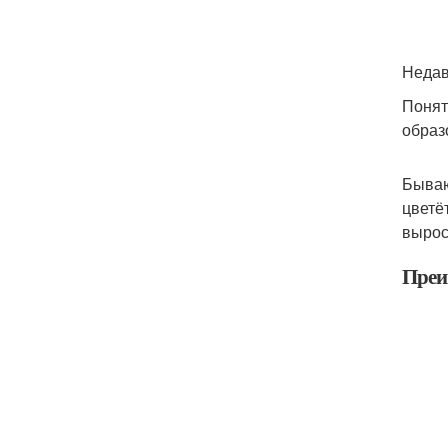
Недав
Понят
образ
Бываю
цветё
вырос
Преи