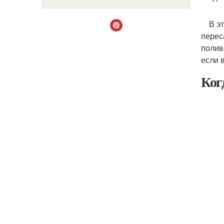
В это
перес
полив
если 
Ког