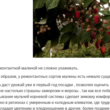
монтантной малиной не сложно ухаживать.
 образом, у ремонтантных сортов малины есть немало су
 даст урожай уже в первый год посадки , позволяя оценить
не настолько страшны заморозки и морозы , так как все по
ывание мульчей корневой системы сделает зимовку комфор
но в регионах с умеренным и холодным климатом, где тру
годаря цветению и плодоношению в другие, более поздние