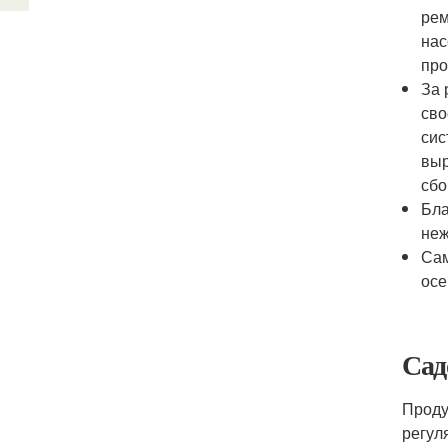
рем
нас
про
За 
сво
сис
выр
сбо
Бла
неж
Сам
осе
Сад
Проду
регул