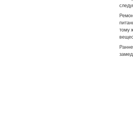
следу
Ремон
питан
тому 
вещес
Ранне
замед