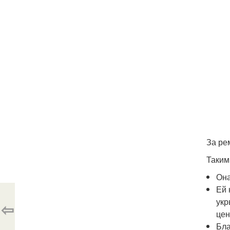
За ре
Таким
Она
Ей 
укр
⇦
цен
Бла