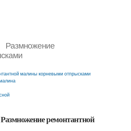
. Размножение
ысками
нтантной малины корневыми отпрысками
 малина
сной
Размножение ремонтантной