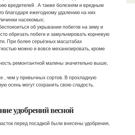
ю вредителей . А также болезням и вредным
то благодаря ежегодному удалению на них
личинки насекомых;
беспокоиться об укрывании побегов на зиму и
сто обрезать побеги и замульчировать корневую
сти. При более серьёзных масштабах
костью можно и вовсе механизировать, кроме
ность ремонтантной малины значительно выше,
 , чем у привычных сортов. В прохладную
лую осень могут сохранить свою сладость.
ние удобрений весной
часток перед посадкой были внесены удобрения,