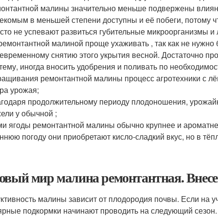
онтантной малины значительно меньше подвержены влияни
екомым в меньшей степени доступны и её побеги, потому ч
сто не успевают развиться губительные микроорганизмы и 
ремонтантной малиной проще ухаживать , так как не нужно 
евременному снятию этого укрытия весной. Достаточно про
тему, иногда вносить удобрения и поливать по необходимо
ащивания ремонтантной малины процесс агротехники с лёг
ра урожая;
годаря продолжительному периоду плодоношения, урожай
ели у обычной ;
и ягоды ремонтантной малины обычно крупнее и ароматнее
ннюю погоду они приобретают кисло-сладкий вкус, но в тёп
овый мир малина ремонтантная. Внесе
ктивность малины зависит от плодородия почвы. Если на у
ярные подкормки начинают проводить на следующий сезон.