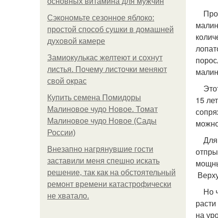
основных витамина для мужчин
Проще
Сэкономьте сезонное яблоко:
малин
простой способ сушки в домашней
колич
духовой камере
лопат
Замиокулькас желтеют и сохнут
порос
листья. Почему листочки меняют
малин
свой окрас
Этот 
Купить семена Помидоры
15 ле
Малиновое чудо Новое. Томат
сопря
Малиновое чудо Новое (Сады
можно
России)
Для р
Внезапно нагрянувшие гости
отпры
заставили меня спешно искать
мощны
решение, так как на обстоятельный
Верху
ремонт времени катастрофически
Но чт
не хватало.
расти
на ур