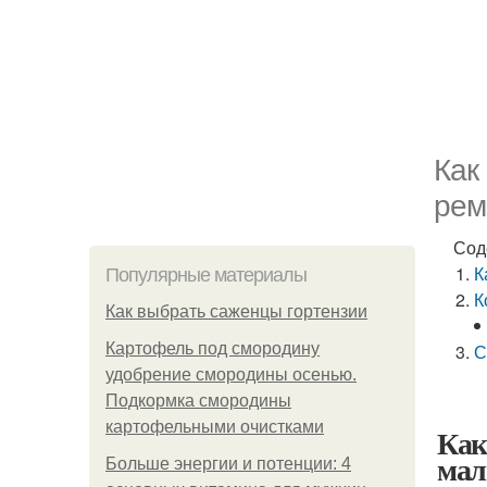
Как
рем
Сод
К
Популярные материалы
К
Как выбрать саженцы гортензии
Картофель под смородину
С
удобрение смородины осенью.
Подкормка смородины
картофельными очистками
Как
мал
Больше энергии и потенции: 4