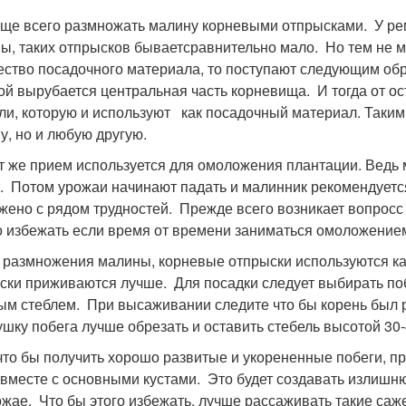
 всего размножать малину корневыми отпрысками. У ремо
ы, таких отпрысков бываетсравнительно мало. Но тем не м
ество посадочного материала, то поступают следующим об
ой вырубается центральная часть корневища. И тогда от ос
ли, которую и используют как посадочный материал. Таки
у, но и любую другую.
же прием используется для омоложения плантации. Ведь м
т. Потом урожаи начинают падать и малинник рекомендуется
жено с рядом трудностей. Прежде всего возникает вопросс 
 избежать если время от времени заниматься омоложение
азмножения малины, корневые отпрыски используются как 
ски приживаются лучше. Для посадки следует выбирать поб
м стеблем. При высаживании следите что бы корень был р
шку побега лучше обрезать и оставить стебель высотой 30-
о бы получить хорошо развитые и укорененные побеги, прид
 вместе с основными кустами. Это будет создавать излишню
ожае. Что бы этого избежать, лучше рассаживать такие саж