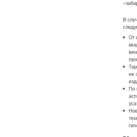
«заба
В слу
следу
От 
ква
вен
про
Тар
не 
изд
По 
асп
уса
Нов
тех
гиг