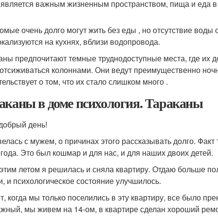
 является важным жизненным пространством, пища и еда в
омые очень долго могут жить без еды , но отсутствие воды 
окализуются на кухнях, вблизи водопровода.
аны предпочитают темные труднодоступные места, где их до
 отсиживаться колоннами. Они ведут преимущественно ночн
ельствует о том, что их стало слишком много .
аканы в доме психология. Тараканы
добрый день!
велась с мужем, о причинах этого рассказывать долго. Факт 
 года. Это был кошмар и для нас, и для наших двоих детей.
 этим летом я решилась и сняла квартиру. Отдаю больше по
и, и психологическое состояние улучшилось.
от, когда мы только поселились в эту квартиру, все было п
ажный, мы живем на 14-ом, в квартире сделан хороший ремо