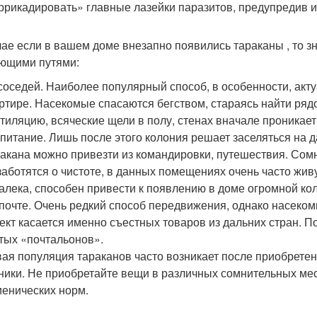
ррикадировать» главные лазейки паразитов, предупредив 
чае если в вашем доме внезапно появились тараканы , то з
ющими путями:
соседей. Наиболее популярный способ, в особенности, акт
ртире. Насекомые спасаются бегством, стараясь найти ря
тиляцию, всяческие щели в полу, стенах вначале проникает
питание. Лишь после этого колония решает заселяться на д
акана можно привезти из командировки, путешествия. Сом
заботятся о чистоте, в данных помещениях очень часто жи
алека, способен привести к появлению в доме огромной ко
почте. Очень редкий способ передвижения, однако насеком
ект касается именно съестных товаров из дальних стран. П
тых «почтальонов».
ая популяция тараканов часто возникает после приобрете
ники. Не приобретайте вещи в различных сомнительных мес
иенических норм.