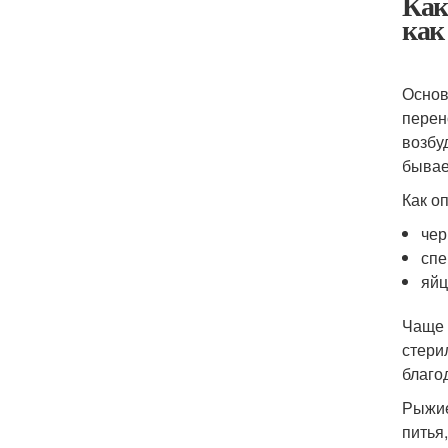
Как
как
Основ
перен
возбу
бывае
Как о
чер
спе
яйц
Чаще 
стери
благо
Рыжие
питья,