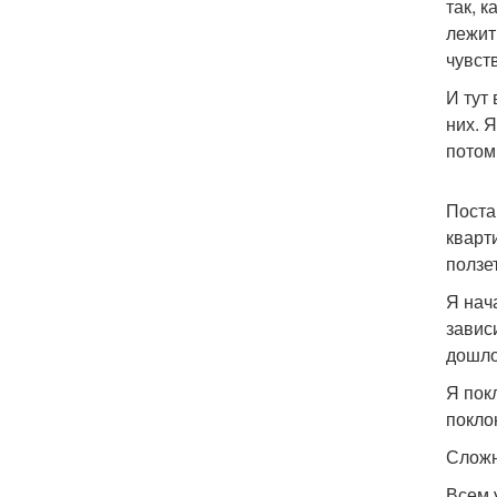
так, к
лежит
чувст
И тут
них. Я
потом
Поста
кварт
ползет
Я нач
завис
дошло
Я пок
покло
Сложн
Всем 