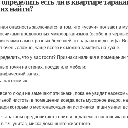
 определить есть ли в квартире тарака
 их найти?
ная опасность заключается в том, что «усачи» ползают в му
осчиками вредоносных микроорганизмов (особенно черные та
дителями самых разных болезней: от паразитов до тифа. Все
т очень сложно, чаще всего их можно заметить на кухне.
пределить, что у вас гости? Признаки наличия в помещении 
ные точки на стенах, посуде или мебели;
цифический запах;
а насекомых.
всего люди не замечают эти знаки, пока не увидят насеко
льной чистоты в помещении всегда есть мусорное ведро,
даря которым о местонахождении источника пищи узнает вс
 тараканы предпочитают селится недалеко от источника вод
 в т.ч. унитаз, миска домашнего животного.