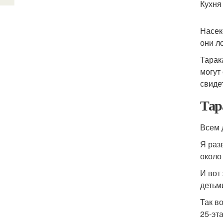
Кухня
Насек
они л
Тарак
могут
свидет
Тар
Всем 
Я раз
около
И вот
детьм
Так в
25-эт