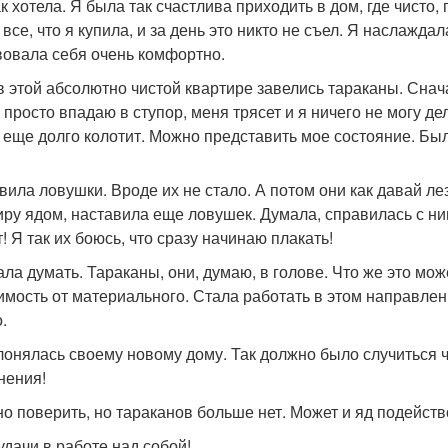
ак хотела. Я была так счастлива приходить в дом, где чисто,
 все, что я купила, и за день это никто не съел. Я наслажда
вовала себя очень комфортно.
 в этой абсолютно чистой квартире завелись тараканы. Снач
 просто впадаю в ступор, меня трясет и я ничего не могу дел
 еще долго колотит. Можно представить мое состояние. Был
вила ловушки. Вроде их не стало. А потом они как давай ле
иру ядом, наставила еще ловушек. Думала, справилась с ни
! Я так их боюсь, что сразу начинаю плакать!
ала думать. Тараканы, они, думаю, в голове. Что же это мо
имость от материального. Стала работать в этом направлен
.
лонялась своему новому дому. Так должно было случиться чт
нения!
о поверить, но тараканов больше нет. Может и яд подейств
удачи в работе над собой!