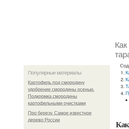
Как
тар
Сод
К
Популярные материалы
К
Картофель под смородину
Т
удобрение смородины осенью.
П
Подкормка смородины
картофельными очистками
Про березу. Самое известное
дерево России
Как