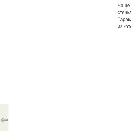
Чаще 
стенк
Тарак
из ко
⇦