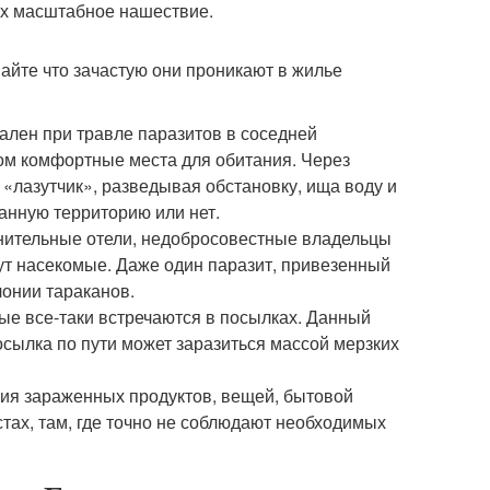
их масштабное нашествие.
найте что зачастую они проникают в жилье
уален при травле паразитов в соседней
дом комфортные места для обитания. Через
 «лазутчик», разведывая обстановку, ища воду и
анную территорию или нет.
нительные отели, недобросовестные владельцы
вут насекомые. Даже один паразит, привезенный
лонии тараканов.
ые все-таки встречаются в посылках. Данный
осылка по пути может заразиться массой мерзких
ния зараженных продуктов, вещей, бытовой
тах, там, где точно не соблюдают необходимых