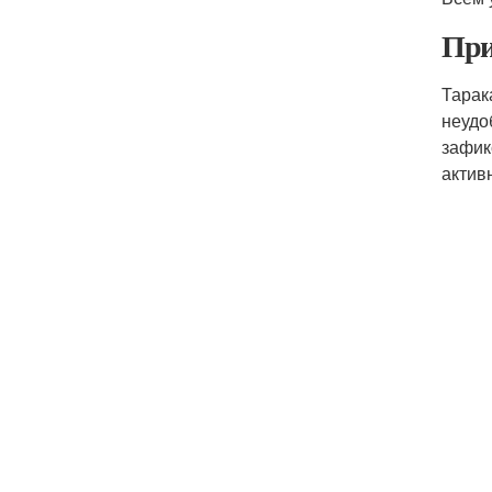
При
Тарак
неудо
зафик
активн