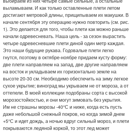
выбираем из них четыре самые сильные, а остальные
выламываем. И как только оставленные плети летом
достигают метровой длины, прищипываем их макушки. В
начале сентября эту операцию нужно повторить (см. рис.
1). Это делается для того, чтобы плети как можно раньше
начали одревесневать. Наша цель - за сезон вырастить
четыре одревесневшие плети диной один метр каждая.
Это наши будущие рукава. Годовалые плети легко
гнутся, поэтому в октябре-ноябре придаем кусту форму:
две плети направляем на запад, две другие направляем
на восток и укладываем их горизонтально земле на
высоте 20-30 см. Необходимо обеспечить на зиму легкое
сухое укрытие; виноград мы укрываем не от мороза, а от
оттепели. В моей коллекции подобраны сорта с высокой
морозостойкостью, и они могут зимовать без укрытия.
Им не страшны морозы -40°С и ниже, когда есть пусть
даже небольшой снежный покров, но когда зимой днем
+5°С и идет дождь, а ночью вдруг сильный мороз, и плети
покрываются ледяной коркой, то этот лед может