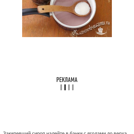
Закипевший сироп налейте в банки с ягодами до верха.