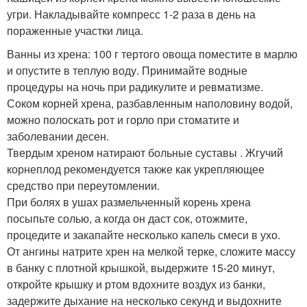
угри. Накладывайте компресс 1-2 раза в день на
пораженные участки лица.
Ванны из хрена: 100 г тертого овоща поместите в марлю
и опустите в теплую воду. Принимайте водные
процедуры на ночь при радикулите и ревматизме.
Соком корней хрена, разбавленным наполовину водой,
можно полоскать рот и горло при стоматите и
заболевании десен.
Твердым хреном натирают больные суставы . Жгучий
корнеплод рекомендуется также как укрепляющее
средство при переутомлении.
При болях в ушах размельченный корень хрена
посыпьте солью, а когда он даст сок, отожмите,
процедите и закапайте несколько капель смеси в ухо.
От ангины натрите хрен на мелкой терке, сложите массу
в банку с плотной крышкой, выдержите 15-20 минут,
откройте крышку и ртом вдохните воздух из банки,
задержите дыхание на несколько секунд и выдохните