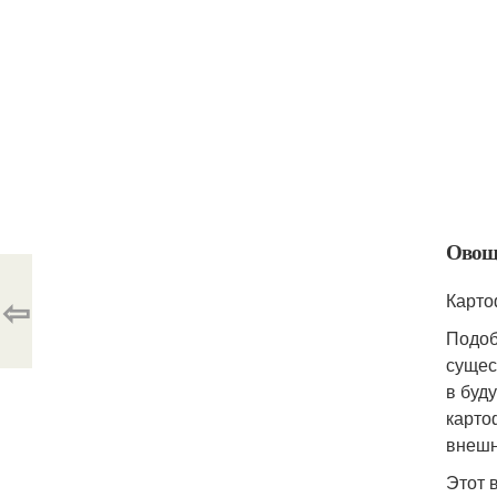
Овощи
⇦
Карто
Подоб
сущес
в буд
карто
внешн
Этот 