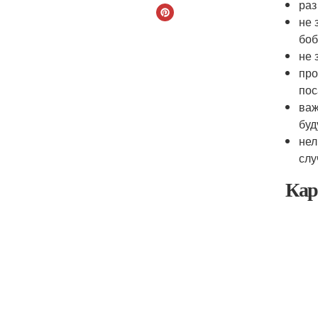
раз
не 
боб
не 
про
пос
важ
буд
нел
слу
Кар