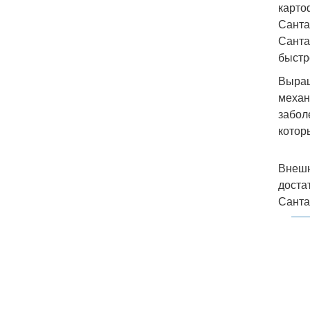
карто
Санта
Санта
быстр
Выращ
механ
забол
котор
Внешн
доста
Санта