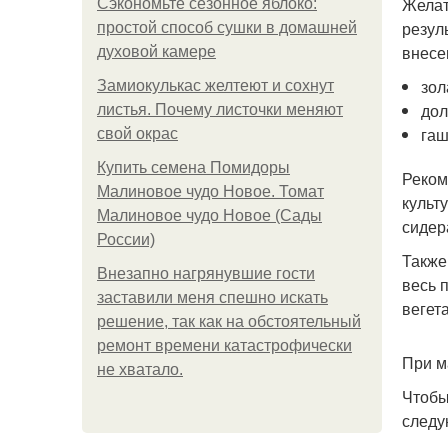
Желат
Сэкономьте сезонное яблоко:
резул
простой способ сушки в домашней
внесе
духовой камере
зол
Замиокулькас желтеют и сохнут
дол
листья. Почему листочки меняют
гаш
свой окрас
Купить семена Помидоры
Реком
Малиновое чудо Новое. Томат
культ
Малиновое чудо Новое (Сады
сидер
России)
Также
Внезапно нагрянувшие гости
весь 
заставили меня спешно искать
вегет
решение, так как на обстоятельный
ремонт времени катастрофически
При м
не хватало.
Чтобы
следу