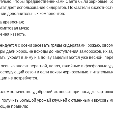
ельно, чтобы предшественниками Санте были зерновые, бо
ьтат дает использование сидератов. Показатели кислотност
нии дополнительных компонентов:
а древесная;
омитовая мука;
еная известь.
ендуется с осени засевать гряды сидератами: рожью, овсом
уры дали хорошие всходы до наступления заморозков, их з
аты уходят в зиму и в почву заделываются уже весной, пер
 осенью вносят перегной, навоз, калийные и фосфорные уд
последующий сезон и если почвы черноземные, питательны
ации не потребуется.
алом количестве удобрений их вносят при посадке картошки 
 получить большой урожай клубней с отменными вкусовым
ющие правила: