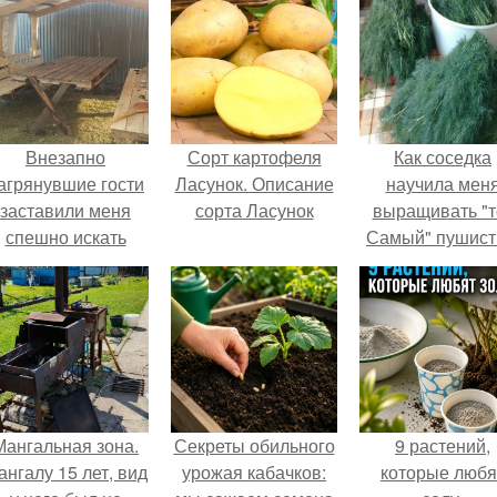
Внезапно
Сорт картофеля
Как соседка
агрянувшие гости
Ласунок. Описание
научила мен
заставили меня
сорта Ласунок
выращивать "т
спешно искать
Самый" пушис
ешение, так как на
укроп.
обстоятельный
ремонт времени
атастрофически не
хватало.
Мангальная зона.
Секреты обильного
9 растений,
ангалу 15 лет, вид
урожая кабачков:
которые любя