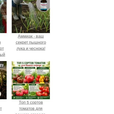
Аммиак - ваш
я
секрет пышного
от
лука и чеснока!
тый
Топ 5 сортов
т
томатов для