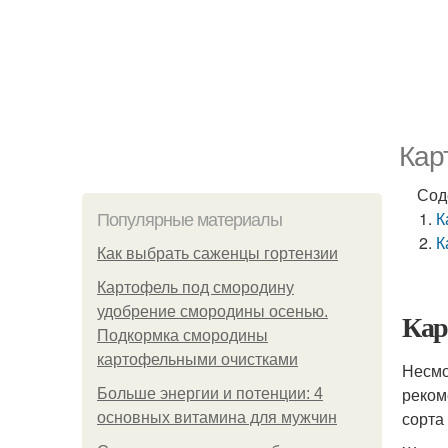
Кар
Сод
К
Популярные материалы
К
Как выбрать саженцы гортензии
Картофель под смородину
удобрение смородины осенью.
Кар
Подкормка смородины
картофельными очистками
Несмо
реком
Больше энергии и потенции: 4
сорта 
основных витамина для мужчин