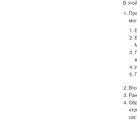
В это
Пре
мог
Вто
Ран
Обр
что
сис