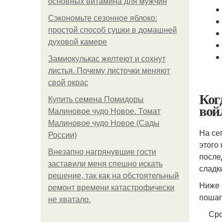
основных витамина для мужчин
Сэкономьте сезонное яблоко:
простой способ сушки в домашней
духовой камере
Замиокулькас желтеют и сохнут
листья. Почему листочки меняют
свой окрас
Ког
Купить семена Помидоры
вой
Малиновое чудо Новое. Томат
Малиновое чудо Новое (Сады
На се
России)
этого
Внезапно нагрянувшие гости
после
заставили меня спешно искать
сладк
решение, так как на обстоятельный
Ниже 
ремонт времени катастрофически
пошаг
не хватало.
Сро