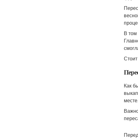
Перес
весно
проце
В том
Главн
смогл
Стоит
Пере
Как б
выкап
месте
Важно
перес
Перед