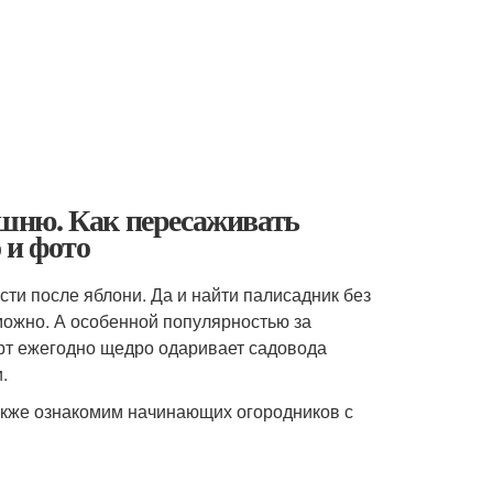
шню. Как пересаживать
 и фото
ти после яблони. Да и найти палисадник без
можно. А особенной популярностью за
рт ежегодно щедро одаривает садовода
.
акже ознакомим начинающих огородников с