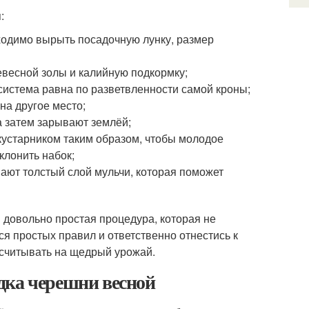
:
ходимо вырыть посадочную лунку, размер
евесной золы и калийную подкормку;
система равна по разветвленности самой кроны;
на другое место;
а затем зарывают землёй;
кустарником таким образом, чтобы молодое
клонить набок;
ают толстый слой мульчи, которая поможет
 довольно простая процедура, которая не
я простых правил и ответственно отнестись к
ссчитывать на щедрый урожай.
дка черешни весной