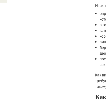
Итак,
опр
кот
в г
зат
кор
виш
бер
дер
пос
сох
Как в
требу
таком
Как