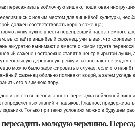
 как пересаживать войлочную вишню, пошаговая инструкция
еделившись с новым местом для вишнёвой культуры, необ
орой должен соответствовать корню саженца;
отовую лунку нужно внести перепревший навоз, немного др
ем, выкопайте вишнёвый саженец, учитывая, что корневая 
ень аккуратно вынимают и вместе с комом грунта перенося 
нёвый саженец осторожно ставят в центр вырытой лунки, 
ут небольшую деревянную рейку и закапывают её рядом с 
евцо можно было зафиксировать в случае, если его начнёт 
ажёный саженец обильно поливают водой, а затем укладыв
ранить его в зимнюю пору.
идно из всего вышеописанного, пересадка войлочной вишни
ет определённых знаний и навыков. Главное, придерживатьс
у заданию. Только при таких условиях можно в будущем ра
 пересадить молодую черешню. Переса