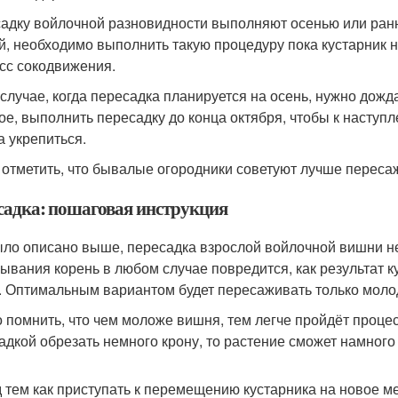
адку войлочной разновидности выполняют осенью или ранн
й, необходимо выполнить такую процедуру пока кустарник на
сс сокодвижения.
 случае, когда пересадка планируется на осень, нужно дожда
ое, выполнить пересадку до конца октября, чтобы к наступ
а укрепиться.
 отметить, что бывалые огородники советуют лучше переса
садка: пошаговая инструкция
ыло описано выше, пересадка взрослой войлочной вишни не
ывания корень в любом случае повредится, как результат к
. Оптимальным вариантом будет пересаживать только моло
 помнить, что чем моложе вишня, тем легче пройдёт процес
адкой обрезать немного крону, то растение сможет намного
 тем как приступать к перемещению кустарника на новое ме