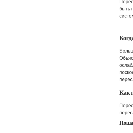
Перес
быть 
систе
Когд
Больш
Объяс
ослаб
поско
перес
Как 
Перес
перес
Пошаг