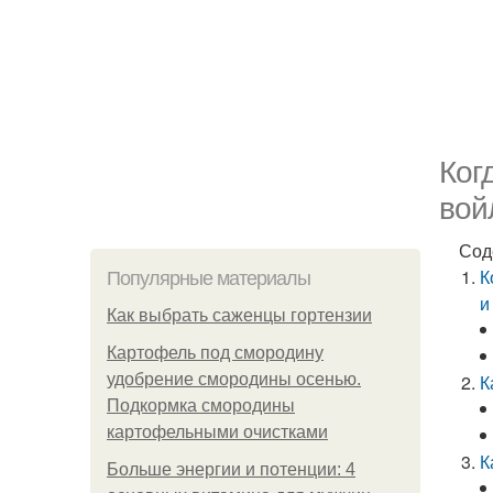
Ког
вой
Сод
К
Популярные материалы
и
Как выбрать саженцы гортензии
Картофель под смородину
удобрение смородины осенью.
К
Подкормка смородины
картофельными очистками
К
Больше энергии и потенции: 4