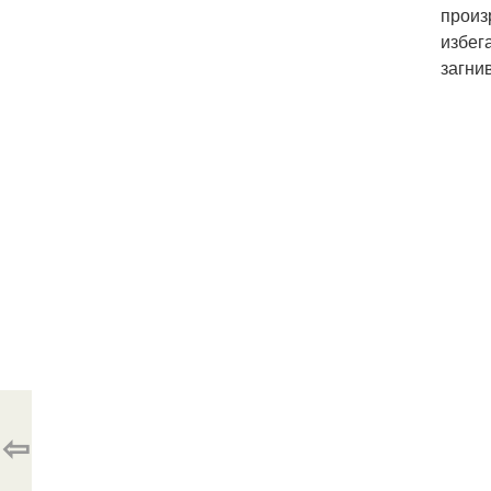
произ
избег
загни
⇦