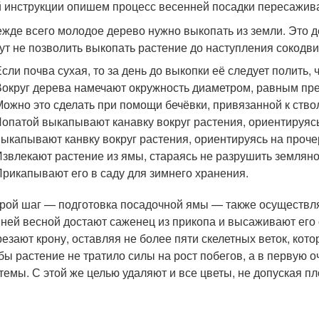
й инструкции опишем процесс весенней посадки пересажив
жде всего молодое дерево нужно выкопать из земли. Это д
ут не позволить выкопать растение до наступления сокодви
Если почва сухая, то за день до выкопки её следует полить,
Вокруг дерева намечают окружность диаметром, равным пр
Можно это сделать при помощи бечёвки, привязанной к ствол
Лопатой выкапывают канавку вокруг растения, ориентируяс
выкапывают канвку вокруг растения, ориентируясь на проч
Извлекают растение из ямы, стараясь не разрушить земляно
Прикапывают его в саду для зимнего хранения.
рой шаг — подготовка посадочной ямы — также осуществля
ней весной достают саженец из прикопа и высаживают его
езают крону, оставляя не более пяти скелетных веток, кото
бы растение не тратило силы на рост побегов, а в первую 
темы. С этой же целью удаляют и все цветы, не допуская п