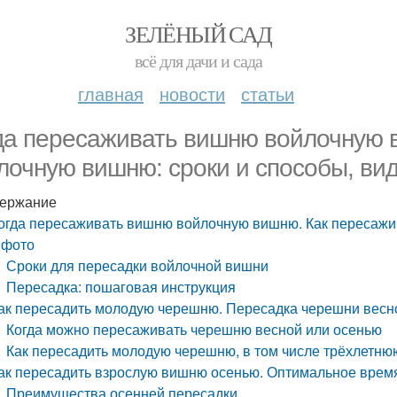
ЗЕЛЁНЫЙ САД
всё для дачи и сада
главная
новости
статьи
да пересаживать вишню войлочную 
лочную вишню: сроки и способы, ви
ержание
огда пересаживать вишню войлочную вишню. Как пересажив
 фото
Сроки для пересадки войлочной вишни
Пересадка: пошаговая инструкция
ак пересадить молодую черешню. Пересадка черешни весн
Когда можно пересаживать черешню весной или осенью
Как пересадить молодую черешню, в том числе трёхлетню
ак пересадить взрослую вишню осенью. Оптимальное время
Преимущества осенней пересадки