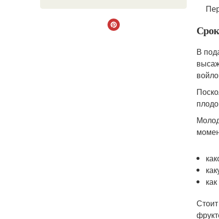
Пер
Срок
В под
высаж
войло
Поско
плодо
Молод
момен
как
как
как
Стоит
фрукт