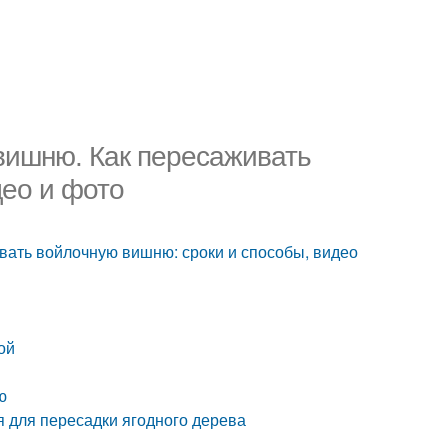
вишню. Как пересаживать
део и фото
ать войлочную вишню: сроки и способы, видео
ой
ю
 для пересадки ягодного дерева