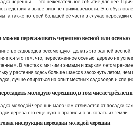
адка черешни — это нежелательное событие для неё. Причё
последствия и выше риск не приживаемости. Это обуслов
мы, а также потерей большей её части в случае пересадки с
а можно пересаживать черешню весной или осенью
инство садоводов рекомендуют делать это ранней весной, 
няется это тем, что, пересаженное осенью, дерево не успее
ленным. В местах с мягкими зимами и жарким летом реком
льку у растения здесь больше шансов засохнуть летом, чем 
адке, лучше опираться на опыт местных садоводов и специ
пересадить молодую черешню, в том числе трёхлет
адка молодой черешни мало чем отличается от посадки саж
адки дерева его ещё нужно правильно выкопать из земли.
овая инструкция пересадки молодой черешни