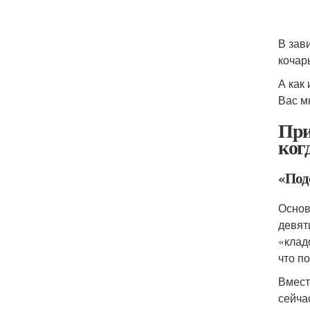
В зав
кочар
А как
Вас м
При
ког
«Под
Основ
девят
«клад
что п
Вмест
сейча