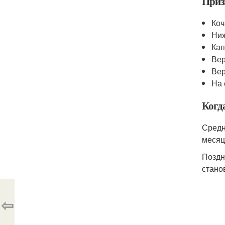
Приз
Коч
Ниж
Кап
Вер
Вер
На 
Когда
Средн
месяц
Поздн
стано
⇦