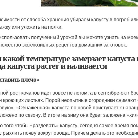
исимости от способа хранения убираем капусту в погреб или
ыжку или уложить на полки.
 использовать полученный урожай вы можете узнать на моем 
ножество эксклюзивных рецептов домашних заготовок.
 какой температуре замерзает капуста 
да капуста растет и наливается
ставить плечо»
ной рост кочанов идет вовсе не летом, а в сентябре-октябр
и кроющих листьях. Порой неопытные огородники снимают
овую». «Обнаженная» капуста по новой приступает к наращи
оложено по сезону. В итоге на зиму она будет заложена «хило
о того чтобы «раздевать» капусту, сегодня самое время по
с рыхлить почву вокруг овоща. Причем делать это необходим