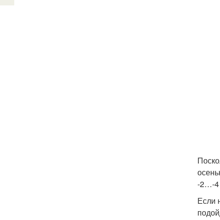
Поско
осень
-2…-4
Если 
подой