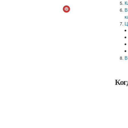
К
В
к
Ц
В
Ког