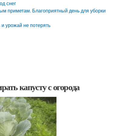
од снег
ным приметам. Благоприятный день для уборки
ь и урожай не потерять
рать капусту с огорода