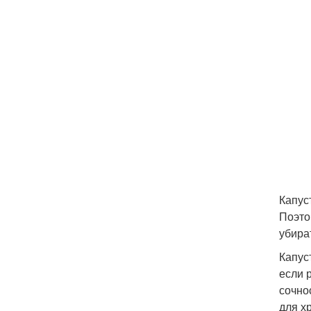
Капус
Поэто
убират
Капус
если 
сочно
для х