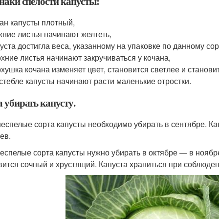
наки спелости капусты:
ан капусты плотный,
ние листья начинают желтеть,
уста достигла веса, указанному на упаковке по данному сор
хние листья начинают закручиваться у кочана,
хушка кочана изменяет цвет, становится светлее и станови
стебле капусты начинают расти маленькие отростки.
 убирать капусту.
еспелые сорта капусты необходимо убирать в сентябре. Кап
ев.
еспелые сорта капусты нужно убирать в октябре — в ноябре
вится сочный и хрустящий. Капуста храниться при соблюден