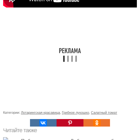
Категории:
Лотарингская красавица
,
Грибное лукошко
,
Салатный томат
Читайте также