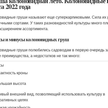
ша колоновидная лето. Колоновидные 
а 2022 года
овидные груши называют еще суперкарликовыми. Сила их р
чными сортами. У таких разновидностей культуры много п
асширением ассортимента.
ы и минусы колоновидных груш
овидные груши полюбились садоводам в первую очередь за 
е преимущества, а недостатков не так много:
сы
актность кроны
льшая высота
ивый внешний вид, позволяющий использовать культуру в
ративных целях
кая урожайность