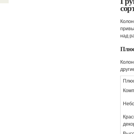
Гру
сорт
Колон
привы
над р
Плюс
Колон
други
Плю
Комп
Небо
Крас
деко
Высо