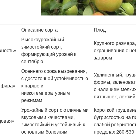
Описание сорта
Плод
Высокоурожайный
Крупного размера,
зимостойкий сорт,
ность»
окрашивания с н
формирующий урожай к
загаром
сентябрю
Осеннего срока вызревания,
Удлиненный, гру
с достаточной устойчивостью
формы, зеленоват
пфира»
к парше и
с наличием мелки
низкотемпературным
пятнышек, лежкий
режимам
Урожайный сорт с отличными
Короткой грушеви
вкусовыми качествами,
бугристостью на 
довая»
зимостойкий и устойчивый к
слабой ребристост
основным болезням
пределах 280-530