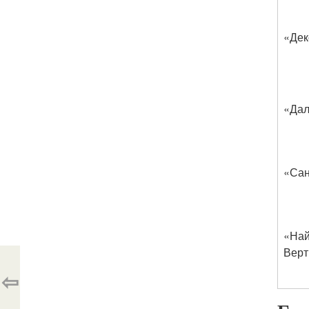
«Дек
«Дал
«Са
«Най
Верт
⇦