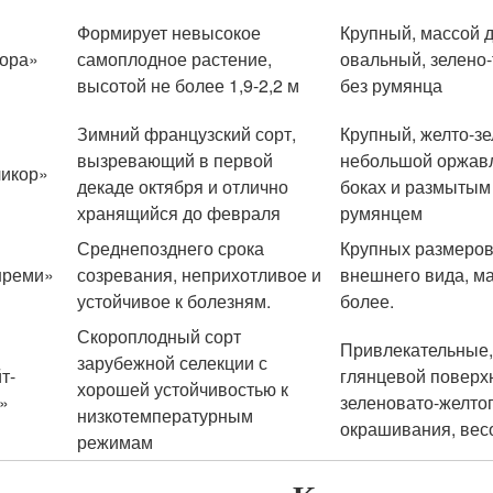
Формирует невысокое
Крупный, массой до
ора»
самоплодное растение,
овальный, зелено
высотой не более 1,9-2,2 м
без румянца
Зимний французский сорт,
Крупный, желто-зе
вызревающий в первой
небольшой оржав
икор»
декаде октября и отлично
боках и размытым
хранящийся до февраля
румянцем
Среднепозднего срока
Крупных размеров
нреми»
созревания, неприхотливое и
внешнего вида, ма
устойчивое к болезням.
более.
Скороплодный сорт
Привлекательные,
зарубежной селекции с
т-
глянцевой поверх
хорошей устойчивостью к
»
зеленовато-желто
низкотемпературным
окрашивания, весо
режимам