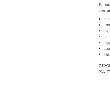
Данны
сентя
выс
пло
окр
соч
вку
аро
наз
У гру
год. 