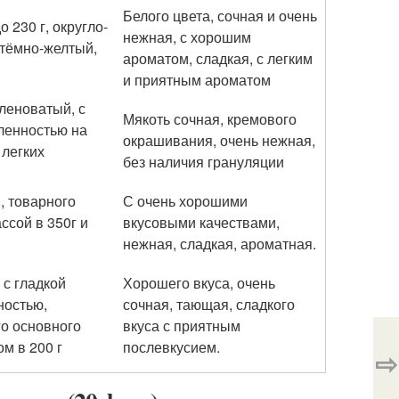
Белого цвета, сочная и очень
 230 г, округло-
нежная, с хорошим
-тёмно-желтый,
ароматом, сладкая, с легким
и приятным ароматом
леноватый, с
Мякоть сочная, кремового
ленностью на
окрашивания, очень нежная,
 легких
без наличия грануляции
, товарного
С очень хорошими
ссой в 350г и
вкусовыми качествами,
нежная, сладкая, ароматная.
 с гладкой
Хорошего вкуса, очень
ностью,
сочная, тающая, сладкого
го основного
вкуса с приятным
м в 200 г
послевкусием.
⇨