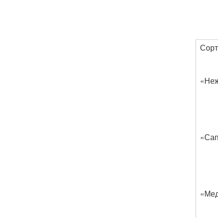
Сорт
«Неж
«Са
«Ме