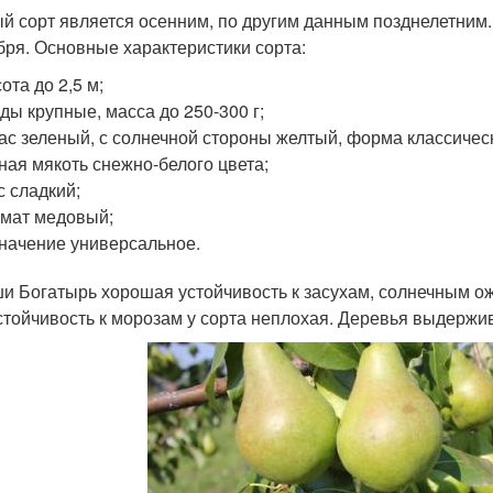
й сорт является осенним, по другим данным позднелетним. 
бря. Основные характеристики сорта:
ота до 2,5 м;
ды крупные, масса до 250-300 г;
ас зеленый, с солнечной стороны желтый, форма классичес
ная мякоть снежно-белого цвета;
с сладкий;
мат медовый;
начение универсальное.
ши Богатырь хорошая устойчивость к засухам, солнечным о
Устойчивость к морозам у сорта неплохая. Деревья выдержив