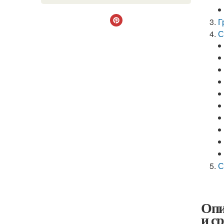
Г
С
С
Опи
и с