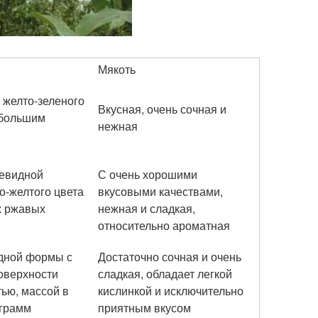
Мякоть
 желто-зеленого
Вкусная, очень сочная и
ебольшим
нежная
шевидной
С очень хорошими
о-желтого цвета
вкусовыми качествами,
х ржавых
нежная и сладкая,
относительно ароматная
дной формы с
Достаточно сочная и очень
поверхности
сладкая, обладает легкой
ью, массой в
кислинкой и исключительно
 грамм
приятным вкусом