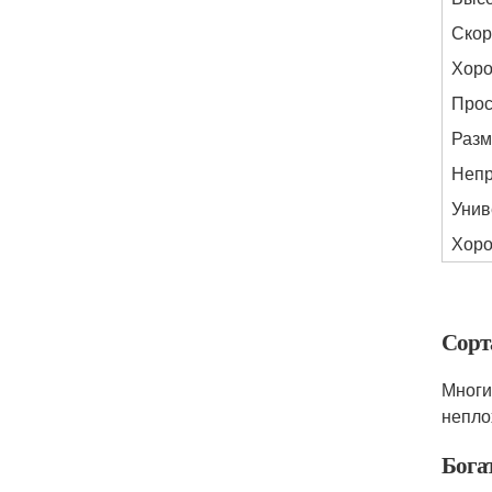
Скор
Хоро
Прос
Разм
Непр
Унив
Хоро
Сорт
Многи
непло
Бога