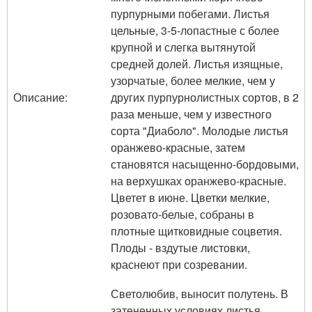
пурпурными побегами. Листья
цельные, 3-5-лопастные с более
крупной и слегка вытянутой
средней долей. Листья изящные,
узорчатые, более мелкие, чем у
Описание:
других пурпурнолистных сортов, в 2
раза меньше, чем у известного
сорта "Диаболо". Молодые листья
оранжево-красные, затем
становятся насыщенно-бордовыми,
на верхушках оранжево-красные.
Цветет в июне. Цветки мелкие,
розовато-белые, собраны в
плотные щитковидные соцветия.
Плоды - вздутые листовки,
краснеют при созревании.
Светолюбив, выносит полутень. В
затененных условиях листья