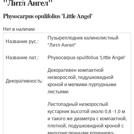
"Литл Ангел"
Physocarpus opulifolius 'Little Angel'
Нет в наличии
Пузыреплодник калинолистный
Название рус.:
"Литл Ангел"
Название лат.:
Physocarpus opulifolius 'Little Angel'
Декоративен компактной
низкорослой, подушковидной
Декоративность:
кроной и мелкими пурпурными
листьями
Листопадный низкорослый
кустарник высотой около 0,8 -1,0 м
и такого же диаметра с компактной,
плотной, подушковидной кроной с
многочисленными коричнево-