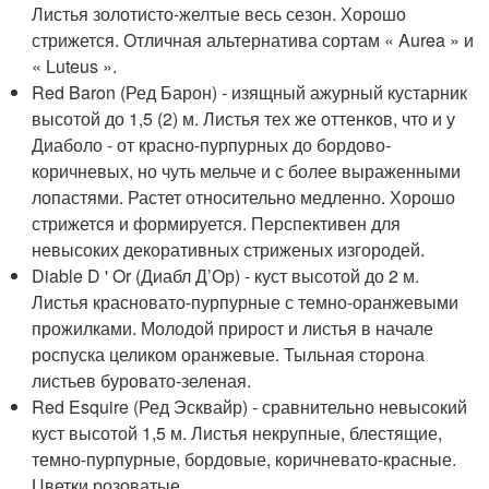
Листья золотисто-желтые весь сезон. Хорошо
стрижется. Отличная альтернатива сортам « Aurea » и
« Luteus ».
Red Baron (Ред Барон) - изящный ажурный кустарник
высотой до 1,5 (2) м. Листья тех же оттенков, что и у
Диаболо - от красно-пурпурных до бордово-
коричневых, но чуть мельче и с более выраженными
лопастями. Растет относительно медленно. Хорошо
стрижется и формируется. Перспективен для
невысоких декоративных стриженых изгородей.
Diable D ' Or (Диабл Д’Ор) - куст высотой до 2 м.
Листья красновато-пурпурные с темно-оранжевыми
прожилками. Молодой прирост и листья в начале
роспуска целиком оранжевые. Тыльная сторона
листьев буровато-зеленая.
Red Esquire (Ред Эсквайр) - сравнительно невысокий
куст высотой 1,5 м. Листья некрупные, блестящие,
темно-пурпурные, бордовые, коричневато-красные.
Цветки розоватые.