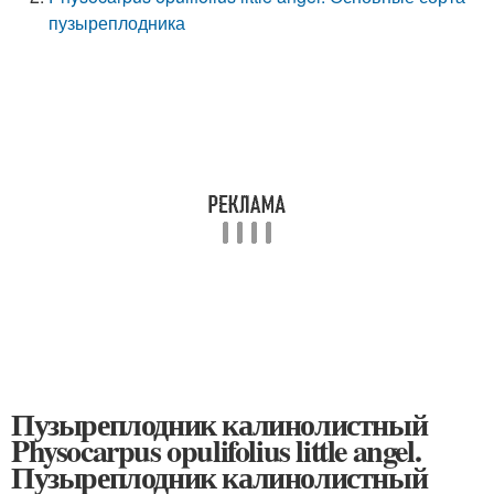
пузыреплодника
Пузыреплодник калинолистный
Physocarpus opulifolius little angel.
Пузыреплодник калинолистный