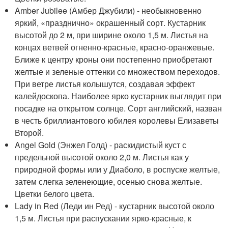
Amber Jubilee (Амбер Джубили) - необыкновенно
яркий, «празднично» окрашенный сорт. Кустарник
высотой до 2 м, при ширине около 1,5 м. Листья на
концах ветвей огненно-красные, красно-оранжевые.
Ближе к центру кроны они постепенно приобретают
желтые и зеленые оттенки со множеством переходов.
При ветре листья колышутся, создавая эффект
калейдоскопа. Наиболее ярко кустарник выглядит при
посадке на открытом солнце. Сорт английский, назван
в честь бриллиантового юбилея королевы Елизаветы
Второй.
Angel Gold (Энжел Голд) - раскидистый куст с
предельной высотой около 2,0 м. Листья как у
природной формы или у Диаболо, в роспуске желтые,
затем слегка зеленеющие, осенью снова желтые.
Цветки белого цвета.
Lady in Red (Леди ин Ред) - кустарник высотой около
1,5 м. Листья при распускании ярко-красные, к