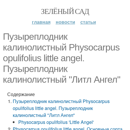
ЗЕЛЁНЫЙ САД
главная
новости
статьи
Пузыреплодник
калинолистный Physocarpus
opulifolius little angel.
Пузыреплодник
калинолистный "Литл Ангел"
Содержание
Пузыреплодник калинолистный Physocarpus
opulifolius little angel. Пузыреплодник
калинолистный "Литл Ангел"
Physocarpus opulifolius 'Little Angel'
Physocarpus opulifolius little angel. Основные сорта