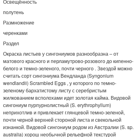
Освещённость
полутень
Размножение
черенками
Раздел
Окраска листьев у сингониумов разнообразна – от
матового красного и перламутрово-розового до кипенно-
белого и темно-зеленого, почти черного . Звездой можно
считать сорт сингониума Вендланда (Syngonium
wendlandii) Scrambled Eggs , у которого по темно-
зеленому бархатистому листу с серебристым
жилкованием всполохами идет золотая кайма. Видовой
сингониум пурпурнолистный (S. erythrophyllum)
неприхотлив и привлекает глянцевой темно-зеленой,
почти черной верхней стороной листа и свекольной
изнанкой. Видовой сингониум родом из Австралии (S. sp.
australia) хорош необычной рельефной текстурой