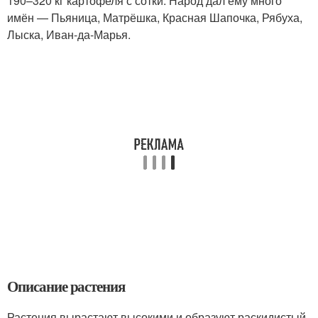
190–320 кг картофеля с сотки. Народ дал ему много
имён — Пьяница, Матрёшка, Красная Шапочка, Рябуха,
Лыска, Иван-да-Марья.
Описание растения
Растения вырастают высокими и образуют раскидистый,