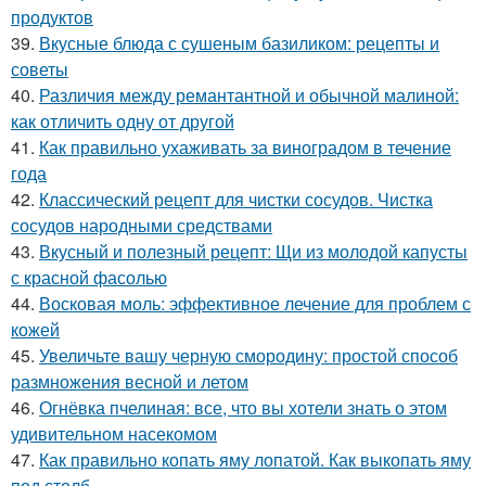
продуктов
39.
Вкусные блюда с сушеным базиликом: рецепты и
советы
40.
Различия между ремантантной и обычной малиной:
как отличить одну от другой
41.
Как правильно ухаживать за виноградом в течение
года
42.
Классический рецепт для чистки сосудов. Чистка
сосудов народными средствами
43.
Вкусный и полезный рецепт: Щи из молодой капусты
с красной фасолью
44.
Восковая моль: эффективное лечение для проблем с
кожей
45.
Увеличьте вашу черную смородину: простой способ
размножения весной и летом
46.
Огнёвка пчелиная: все, что вы хотели знать о этом
удивительном насекомом
47.
Как правильно копать яму лопатой. Как выкопать яму
под столб