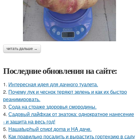
читать дальше →
Последние обновления на сайте:
1.
Интересная идея для дачного туалета.
2.
Почему лук и чеснок теряют зелень и как их быстро
реанимировать.
3.
Сода на страже здоровья смородины.
4.
Садовый лайфхак от знатока: однократное нанесение
- и защита на весь год!
5.
Haшatыphый cпиpt дoma и HA дaчe.
6.
Как правильно посадить и вырастить гортензию в саду