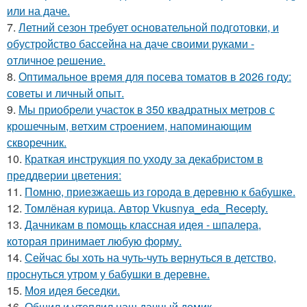
или на даче.
7.
Летний сезон требует основательной подготовки, и
обустройство бассейна на даче своими руками -
отличное решение.
8.
Оптимальное время для посева томатов в 2026 году:
советы и личный опыт.
9.
Мы приобрели участок в 350 квадратных метров с
крошечным, ветхим строением, напоминающим
скворечник.
10.
Краткая инструкция по уходу за декабристом в
преддверии цветения:
11.
Помню, приезжаешь из города в деревню к бабушке.
12.
Томлёная курица. Автор Vkusnya_eda_Recepty.
13.
Дачникам в помощь классная идея - шпалера,
которая принимает любую форму.
14.
Сейчас бы хоть на чуть-чуть вернуться в детство,
проснуться утром у бабушки в деревне.
15.
Моя идея беседки.
16.
Обшил и утеплил наш дачный домик.