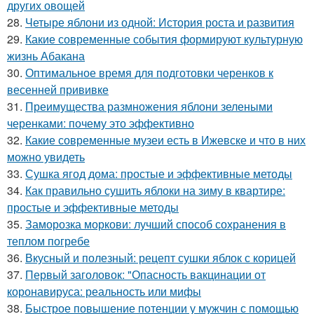
других овощей
28.
Четыре яблони из одной: История роста и развития
29.
Какие современные события формируют культурную
жизнь Абакана
30.
Оптимальное время для подготовки черенков к
весенней прививке
31.
Преимущества размножения яблони зелеными
черенками: почему это эффективно
32.
Какие современные музеи есть в Ижевске и что в них
можно увидеть
33.
Сушка ягод дома: простые и эффективные методы
34.
Как правильно сушить яблоки на зиму в квартире:
простые и эффективные методы
35.
Заморозка моркови: лучший способ сохранения в
теплом погребе
36.
Вкусный и полезный: рецепт сушки яблок с корицей
37.
Первый заголовок: "Опасность вакцинации от
коронавируса: реальность или мифы
38.
Быстрое повышение потенции у мужчин с помощью