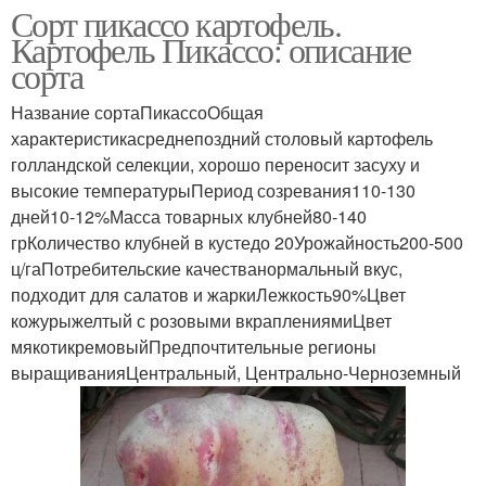
Сорт пикассо картофель.
Картофель Пикассо: описание
сорта
Название сортаПикассоОбщая
характеристикасреднепоздний столовый картофель
голландской селекции, хорошо переносит засуху и
высокие температурыПериод созревания110-130
дней10-12%Масса товарных клубней80-140
грКоличество клубней в кустедо 20Урожайность200-500
ц/гаПотребительские качестванормальный вкус,
подходит для салатов и жаркиЛежкость90%Цвет
кожурыжелтый с розовыми вкраплениямиЦвет
мякотикремовыйПредпочтительные регионы
выращиванияЦентральный, Центрально-Черноземный